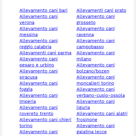
allevamento cani bari
allevamenti cani prato
allevamento cani
allevamento cani
verona
grosseto
allevamento cani
allevamento cani
messina
ravenna
allevamento cani
allevamento cani
reggio calabria
campobasso
allevamenti cani parma
allevamento cani
allevamento cani
milano
pesaro e urbino
allevamento cani
allevamento cani
bolzano/bozen
siracusa
allevamento cani
allevamento cani
moncalieri torino
foggia
allevamento cani
allevamento cani
verbano-cusio-ossola
imperia
allevamento cani
allevamento cani
liguria
rovereto trento
allevamento cani alatri
allevamento cani chieri
frosinone
torino
allevamento cani
allevamento cani
galatina lecce