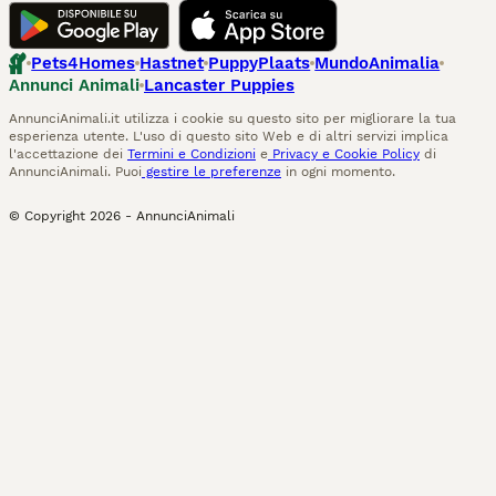
Pets4Homes
Hastnet
PuppyPlaats
MundoAnimalia
Annunci Animali
Lancaster Puppies
AnnunciAnimali.it utilizza i cookie su questo sito per migliorare la tua
esperienza utente. L'uso di questo sito Web e di altri servizi implica
l'accettazione dei
Termini e Condizioni
e
Privacy e Cookie Policy
di
AnnunciAnimali. Puoi
gestire le preferenze
in ogni momento.
© Copyright
2026
-
AnnunciAnimali