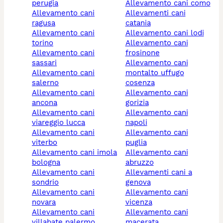
perugia
allevamento cani como
allevamento cani
allevamenti cani
ragusa
catania
allevamento cani
allevamento cani lodi
torino
allevamento cani
allevamento cani
frosinone
sassari
allevamento cani
allevamento cani
montalto uffugo
salerno
cosenza
allevamento cani
allevamento cani
ancona
gorizia
allevamento cani
allevamento cani
viareggio lucca
napoli
allevamento cani
allevamento cani
viterbo
puglia
allevamento cani imola
allevamento cani
bologna
abruzzo
allevamento cani
allevamenti cani a
sondrio
genova
allevamento cani
allevamento cani
novara
vicenza
allevamento cani
allevamento cani
villabate palermo
macerata