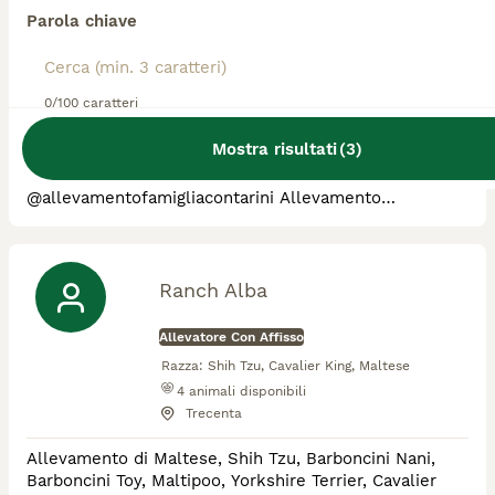
Parola chiave
Allevatore Con Affisso
Razza:
Shih Tzu, Maltese
36
animali disponibili
0/100 caratteri
Firenze
Mostra risultati
(
3
)
🌐www.canimaltesi.it 🌐www.canishihtzu.it 📞 Telefono
3386303108 anche WhatsApp🟢 ➡️ INSTAGRAM:
@allevamentofamigliacontarini Allevamento
riconosciuto ENCI e FCI per la selezione delle razze
SHIH-TZU e MALTESE. ✔️ Pedigree ENCI e
documentazione sanitaria completa ✔️Microchip
inserito, quindi già iscritto all'anagrafe canina ✔️ Ciclo
Ranch Alba
di vaccinazioni completo ✔️ Sverminazione ✔️ Libretto
s
Allevatore Con Affisso
Razza:
Shih Tzu, Cavalier King, Maltese
4
animali disponibili
Trecenta
Allevamento di Maltese, Shih Tzu, Barboncini Nani,
Barboncini Toy, Maltipoo, Yorkshire Terrier, Cavalier