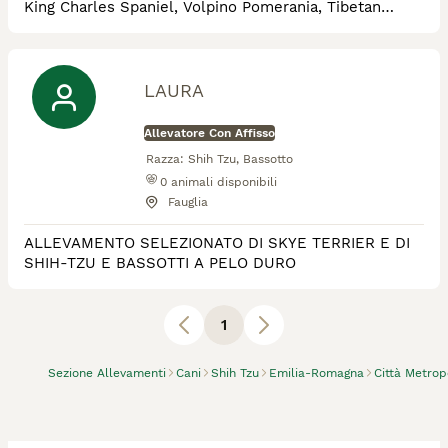
King Charles Spaniel, Volpino Pomerania, Tibetan
Spaniel Ci potete trovare qui: https://www.ranch-
alba.it/ https://www.instagram.com/ranch_alba/
https://www.youtube.com/@allevamento-ranchalba
https://www.google.com/maps/place/Ranch+Alba/
LAURA
Allevatore Con Affisso
Razza:
Shih Tzu, Bassotto
0
animali disponibili
Fauglia
ALLEVAMENTO SELEZIONATO DI SKYE TERRIER E DI
SHIH-TZU E BASSOTTI A PELO DURO
1
Sezione Allevamenti
Cani
Shih Tzu
Emilia-Romagna
Città Metrop