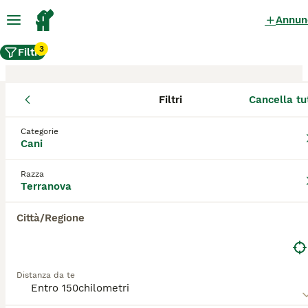
Annun
3
Filtri
Filtri
Cancella tu
Allevamento di Terranova, Portici
Categorie
Cani
Gli Terranova allevatori certificati su
AnnunciAnimali sono titolari di Affisso. Questa
denominazione viene rilasciata dalla Federazione
Razza
Terranova
Cinologica Internazionale tramite l'ENCI - Ente
Nazionale della Cinofilia Italiana - per i cani e da
Città/Regione
diverse Associazioni Feline (per i gatti), dopo
l'accertamento di determinati requisiti.
Distanza da te