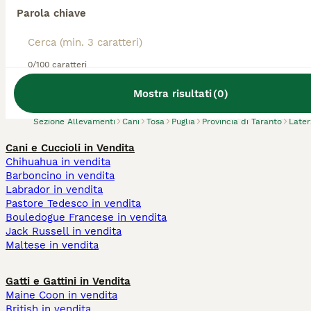
Parola chiave
Abbiamo trovato 0 Allevamento di Tosa,
0/100 caratteri
Laterza.
Prova invece a cercare tutti i Cani
Mostra risultati
(
0
)
Sezione Allevamenti
Cani
Tosa
Puglia
Provincia di Taranto
Later
Cani e Cuccioli in Vendita
Chihuahua in vendita
Barboncino in vendita
Labrador in vendita
Pastore Tedesco in vendita
Bouledogue Francese in vendita
Jack Russell in vendita
Maltese in vendita
Gatti e Gattini in Vendita
Maine Coon in vendita
British in vendita