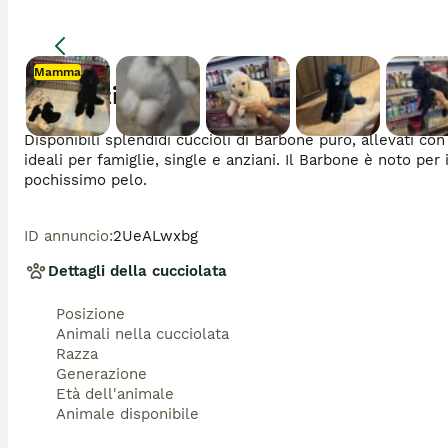
Mamma
Descrizione
Mamma
Disponibili splendidi cuccioli di Barbone puro, allevati con 
ideali per famiglie, single e anziani. Il Barbone è noto per 
pochissimo pelo.
ID annuncio
:
2UeALwxbg
Dettagli della cucciolata
Posizione
Animali nella cucciolata
Razza
Generazione
Età dell'animale
Animale disponibile