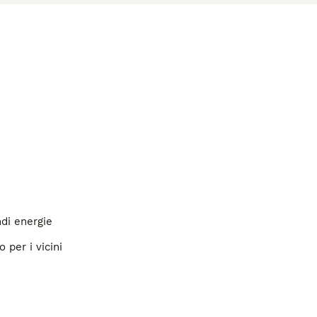
ndi energie
 per i vicini