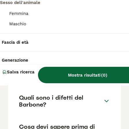
razza pura in Italia è di circa 1035€ ,anche se
Sesso dell'animale
i prezzi possono variare in base a fattori
come il pedigree, la reputazione
Femmina
dell'allevatore e la posizione.
Maschio
Quanto dura la vita di un
Fascia di età
Barbone?
Generazione
Qual è il carattere del
Salva ricerca
Barbone?
Mostra risultati
(
0
)
Quali sono i difetti del
Barbone?
Cosa devi sapere prima di