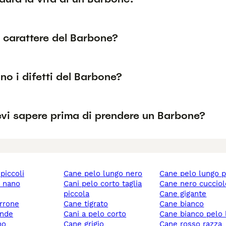
l carattere del Barbone?
no i difetti del Barbone?
vi sapere prima di prendere un Barbone?
 piccoli
cane pelo lungo nero
cane pelo lungo 
y nano
cani pelo corto taglia
cane nero cuccio
piccola
cane gigante
rrone
cane tigrato
cane bianco
ande
cani a pelo corto
cane bianco pelo
no
cane grigio
cane rosso razza