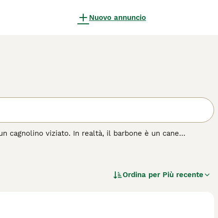
Nuovo annuncio
 cagnolino viziato. In realtà, il barbone è un cane
he si trova spesso nelle prime 5 razze di cani più intelligenti
 di cane.
Ordina per
Più recente