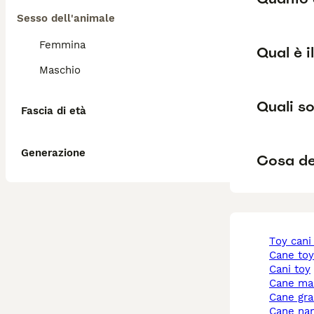
Sesso dell'animale
Femmina
Qual è i
Maschio
Quali so
Fascia di età
Generazione
Cosa de
toy cani
cane to
cani toy
cane ma
cane gr
cane na