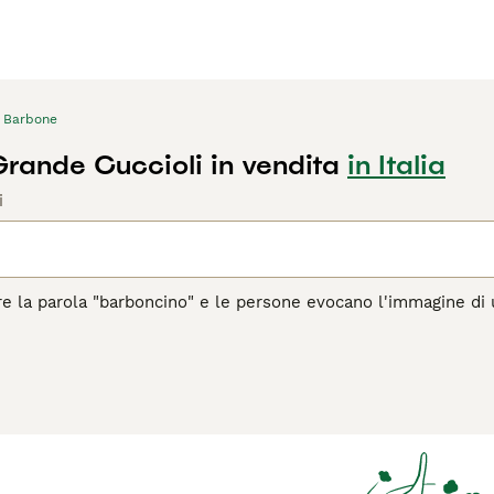
Barbone
rande Cuccioli in vendita
in Italia
i
e la parola "barboncino" e le persone evocano l'immagine di un
e taglie: barbone gigante, medio e nano. Inoltre nelle classific
ane multiuso che eccelle in vari sport.
agina di consigli sul Barbone
per informazioni su questa razza