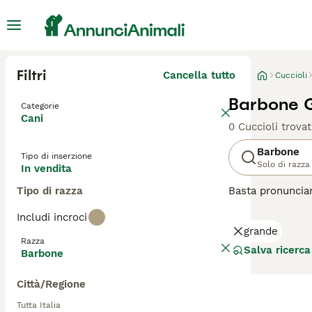
Filtri
Cancella tutto
Cuccioli
Barbone G
Categorie
Cani
0 Cuccioli trovat
Barbone
Tipo di inserzione
Solo di razza
In vendita
Tipo di razza
Basta pronunciar
disponibile in tr
Includi incroci
ed è un ottimo c
grande
Razza
Leggi la
nostra p
Salva ricerca
Barbone
Città/Regione
Tutta Italia