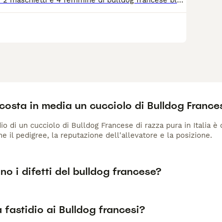
Sono disponibile 2 maschietti e 4 femmine di bulldog francese blu e blu/tan. Saranno disponibili già come previsto legalmente a 60gg o 90gg con tutte le vaccinazioni e antirabbica.
costa in media un cucciolo di Bulldog France
io di un cucciolo di Bulldog Francese di razza pura in Italia è
me il pedigree, la reputazione dell'allevatore e la posizione.
no i difetti del bulldog francese?
fastidio ai Bulldog francesi?