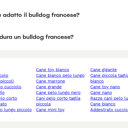
è adatto il bulldog francese?
dura un bulldog francese?
cane toy bianco
cane gigante
ccolo
cane bianco pelo lungo
cane piccola taglia
 piccoli
cane marrone
bianco
ro cucciolo
cane grande
cane toy nano
gio
cane pelo lungo nero
cane nano
elo corto
cani pelo corto taglia
razze cani pelo l
rato
piccola
cane bianco
lo lungo piccolo
cane mini toy
addestrato cuccio