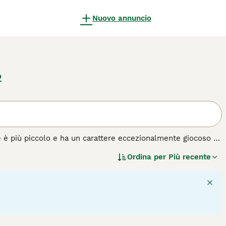
Nuovo annuncio
o
e è più piccolo e ha un carattere eccezionalmente giocoso e
rendendolo uno dei cani più amati non solo in Italia ma anche
Ordina per
Più recente
oni e amano niente di meglio che trascorrere del tempo con i
, anche se possono essere testardi, possono imparare a fare
 questa razza di cane.
5