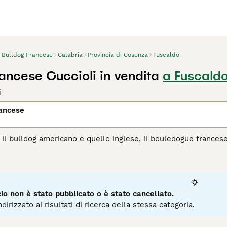
Bulldog Francese
Calabria
Provincia di Cosenza
Fuscaldo
rancese Cuccioli in vendita
a Fuscald
i
rancese
il bulldog americano e quello inglese, il bouledogue frances
datta facilmente a diversi stili di vita e ambienti domestici, 
el mondo. I bouledogue francesi ricercano un sacco di attenzi
. Una delle loro qualità più amate è la voglia di compiacere e
ducati attentamente.
o non è stato pubblicato o è stato cancellato.
pagina di consigli sul Bouledogue Francese
per informazioni su
dirizzato ai risultati di ricerca della stessa categoria.
31
2