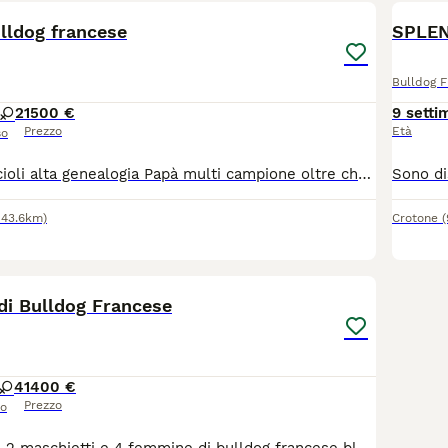
ulldog francese
Bulldog 
2
1500 €
9 setti
Prezzo
Età
so
Dispongo di cuccioli alta genealogia Papà multi campione oltre che campione italiano e Total clear Mamma nata a casa mia corta compatta colore bianco rosso. Testata anche lei con 5 pannelli clear su 6 I nostri cuccioli sono allevati per salute ,morfologia e carattere. Ogni nostro cucciolo viene consegnato con contratto di garanzia Completo di: Microchip (Iscrizione all'anagrafe canina) Pedigree enci (L'unico documento che attesta l'originalità della razza) Libretto sanitario (Il libretto delle vaccinazioni) Attestato di sana e robusta costituzione (Viene rilasciato dal nostro veterinario al momento della consegna) Puppy kit (Che comprende 1 kg di crocchette royal canin più misurino borsa per i giochini e portachiavi matisonkennel cartellina porta documenti.) Possibilità di prenotare il taxi dog per la consegna in tutta Italia! Cosa aspetti? Contattaci per conoscere il tuo nuovo cucciolo per venirci a trovare...oppure per un primo contatto conoscitivo. Ti aspettiamo!
143.6km)
Crotone
16
 di Bulldog Francese
4
1400 €
Prezzo
so