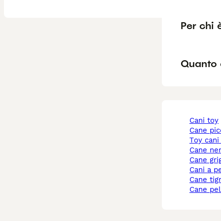
Per chi 
Quanto 
cani toy
cane pi
toy cani
cane ne
cane gri
cani a p
cane tig
cane pe