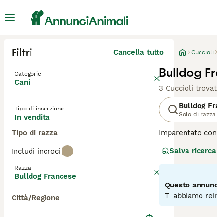
Filtri
Cancella tutto
Cuccioli
Bulldog F
Categorie
Cani
3 Cuccioli trovat
Bulldog F
Tipo di inserzione
Solo di razza
In vendita
Tipo di razza
Imparentato con 
bonario che si a
Salva ricerca
Includi incroci
in altre parti d
loro proprietari
Razza
meraviglie, se e
Bulldog Francese
Questo annunci
Leggi la
nostra 
Ti abbiamo rein
Città/Regione