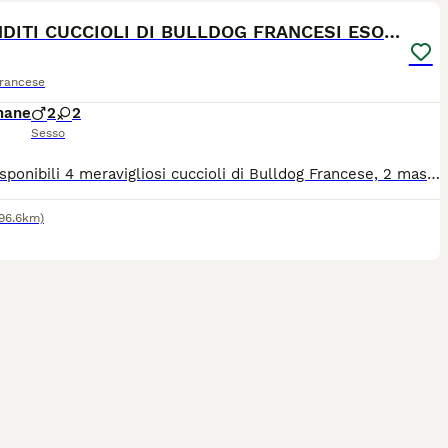
SPLENDITI CUCCIOLI DI BULLDOG FRANCESI ESOTICI
Francese
mane
2
2
Sesso
Sono disponibili 4 meravigliosi cuccioli di Bulldog Francese, 2 maschi e 2 femmine, allevati con amore all'interno della nostra famiglia. Fin dai primi giorni di vita crescono in casa, in un ambiente tranquillo, pulito, ricevendo ogni giorno attenzioni, cure e tanto contatto umano. ? La mamma è visibile presso la mia abitazione e vive insieme ai cuccioli. Il papà è stato accuratamente selezionato ed è possibile visionare foto e informazioni su richiesta. I cuccioli saranno affidati solo al raggiungimento dell'età prevista dalla legge, per garantire il corretto sviluppo fisico e comportamentale. Per maggiori informazioni, foto, video o per conoscere la disponibilità dei singoli cuccioli, non esitate a contattarmi.
(96.6km)