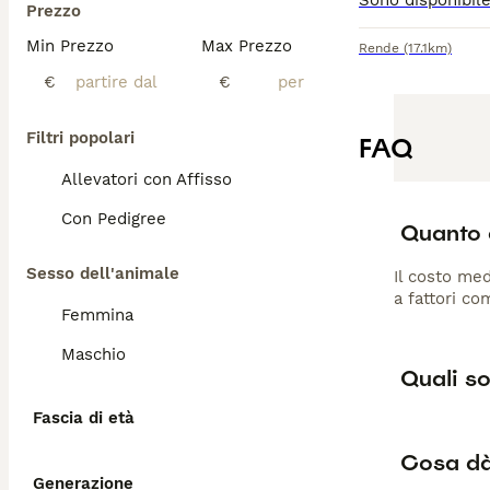
Prezzo
Min Prezzo
Max Prezzo
Rende
(17.1km)
€
€
Filtri popolari
FAQ
Allevatori con Affisso
Con Pedigree
Quanto 
Sesso dell'animale
Il costo med
a fattori co
Femmina
Maschio
Quali so
Fascia di età
Cosa dà 
Generazione