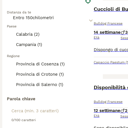
Cuccioli di B
Distanza da te
Bulldog Francese
Paese
14 settimane
3
Calabria (2)
Età
Ses
Campania (1)
Regione
Capaccio Paestum
(
Provincia di Cosenza (1)
Provincia di Crotone (1)
Provincia di Salerno (1)
Disponibilità
Parola chiave
Bulldog Francese
12 settimane
2
Età
Ses
0/100 caratteri