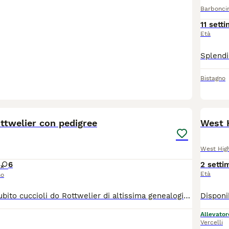
Barbonci
11 sett
Età
Bistagno
8
3
BOO
ottwelier con pedigree
West H
West Hig
6
2 setti
Età
so
Disponibile da subito cuccioli do Rottwelier di altissima genealogia padre che madre campioni di bellezza e di lavoro riproduzione selezionata sia per caratteristiche morfologiche e caratteriali Vengono consegnati con piano vaccinale microchip e ciclo sverminale completo consegna in tutta Italia
Allevator
Vercelli