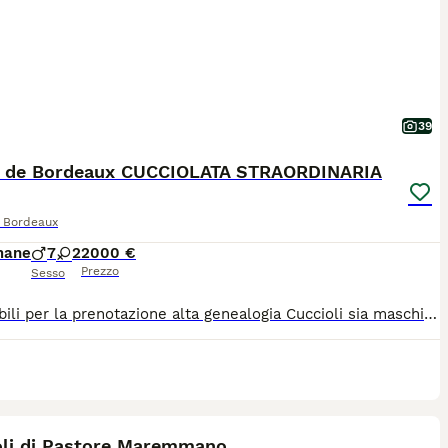
39
 de Bordeaux CUCCIOLATA STRAORDINARIA
 Bordeaux
mane
7
2
2000 €
Prezzo
Sesso
Disponibili per la prenotazione alta genealogia Cuccioli sia maschi che femmine di Dogue de Bordeaux nati il 02.06.2026. In allevamento riconosciuto ENCI/FCI. Verranno consegnati dopo i 65 gg compiuti, con vaccini, sverminazioni,microchip e pedigree . Per visite e prenotazioni 3476005061 Astenersi da facili entusiasmi!!!
5
oli di Pastore Maremmano