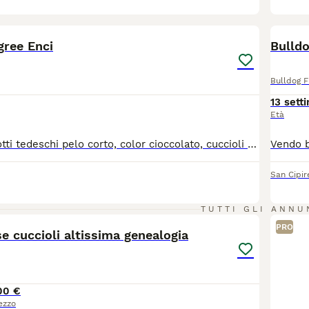
7
2
BOO
gree Enci
Bulldo
Bulldog 
13 sett
Età
Disponibili bassotti tedeschi pelo corto, color cioccolato, cuccioli nascono e crescono in casa genitori visibili
San Cipir
6
TUTTI GLI ANNU
PRO
se cuccioli altissima genealogia
00 €
ezzo