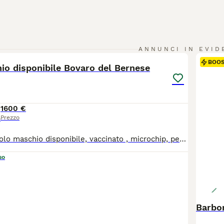
1
ANNUNCI IN EVID
BOO
io disponibile Bovaro del Bernese
1600 €
Prezzo
o
Bellissimo cucciolo maschio disponibile, vaccinato , microchip, pedigree Genitori testati per le patologie di razza esenti da displasia. Linea di sangue molto longeva per informazioni 335.1016842.
so
Barbon