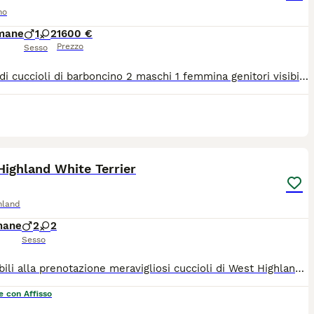
no
imane
1
2
1600 €
Prezzo
Sesso
Splendidi cuccioli di barboncino 2 maschi 1 femmina genitori visibili in loco verranno sverminati vaccinati cippati
6
ST
ighland White Terrier
hland
mane
2
2
Sesso
Disponibili alla prenotazione meravigliosi cuccioli di West Highland , nati il 23/07/2026 , da genitori visibili nel nostro allevamento . Contattare Grazia al 3487693269 I cuccioli verranno consegnati dopo i 70 giorni , muniti di Pedigree Enci , ciclo vaccinale completo , microcip , iscrizione all'anagrafe canina , dieta personalizzata e gia abituati all'uso della traversina . Siamo in Piemonte in provincia di Vercelli
e con Affisso