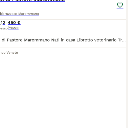
Abbruzzese Maremmano
2
450 €
Prezzo
esso
Cuccioli di Pastore Maremmano Nati in casa Libretto veterinario Trattamento vermifugo Trattamento antiparassitario Doppia vaccinazione Possibilità di trasporto
anco Veneto