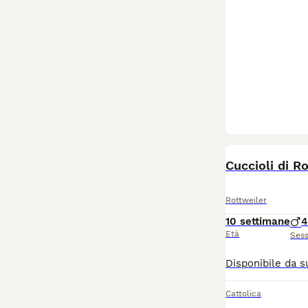
BOOST
Cuccioli di R
Rottweiler
10 settimane
4
Età
Ses
Cattolica