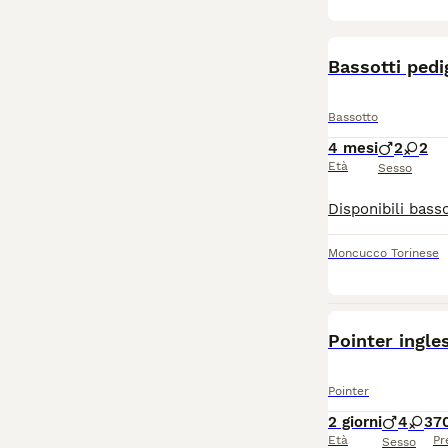
BOOST
Bassotti pedi
Bassotto
4 mesi
2
2
Età
Sesso
Moncucco Torinese
Pointer ingle
Pointer
2 giorni
4
3
7
Età
Pr
Sesso