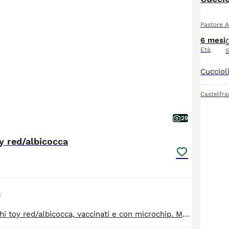
Pastore 
6 mesi
Età
S
Castelfr
29
y red/albicocca
o
Barboncini maschi toy red/albicocca, vaccinati e con microchip. Madre e padre visibili. X info contatta 3383280871/3317308239