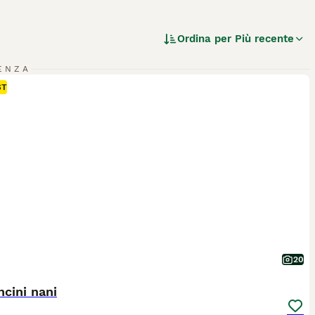
Ordina per
Più recente
ENZA
ST
20
cini nani