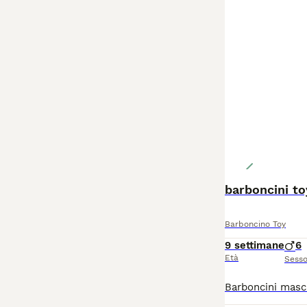
barboncini to
Barboncino Toy
9 settimane
6
Età
Sess