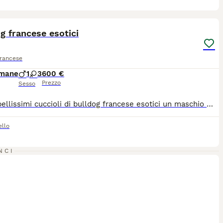
1
5
ST
g francese esotici
Francese
imane
1
3
600 €
Prezzo
Sesso
Vendo bellissimi cuccioli di bulldog francese esotici un maschio merle' lilak una femmina merle' fawn e due femmine fulvi merle' i cuccioli saranno ceduti con il primo ciclo di sverminazione e il primo ciclo di vaccino e se vuolete c'è la possibilità anche della staffetta per info più dettagliate chiamatemi al numero 3348527284
ello
NCI