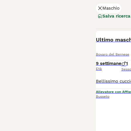
Maschio
Salva ricerca
BOOST
Ultimo masch
Bovaro del Bernese
9 settimane
1
Età
Sess
Allevatore con Affis
Busseto