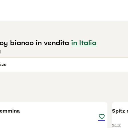
Toy bianco in vendita
in Italia
i
azze
1
femmina
Spitz
Spitz