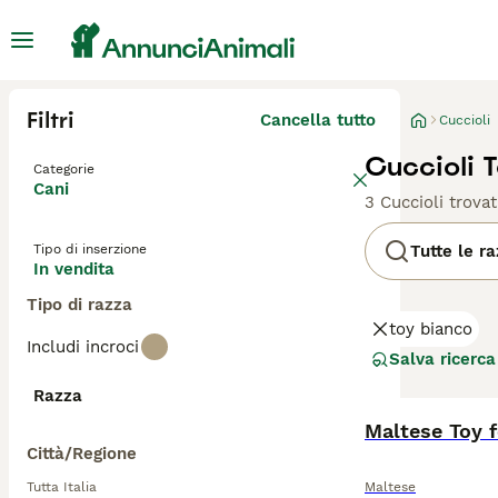
Filtri
Cancella tutto
Cuccioli
Cuccioli 
Categorie
Cani
3 Cuccioli trovat
Tipo di inserzione
Tutte le r
In vendita
Tipo di razza
toy bianco
Includi incroci
Salva ricerca
Razza
Maltese Toy 
Città/Regione
Tutta Italia
Maltese