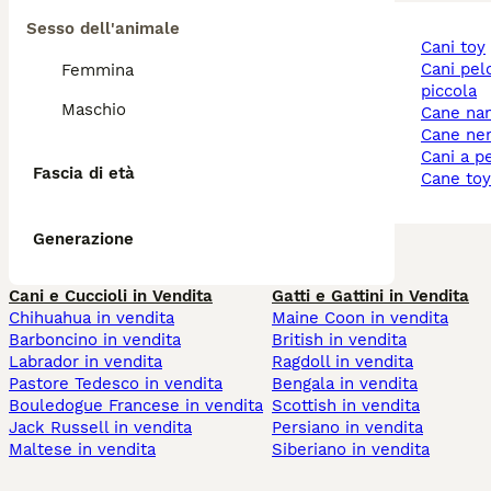
Sesso dell'animale
cani toy
cani pelo corto taglia
Femmina
piccola
Maschio
cane na
cane ne
cani a p
Fascia di età
cane to
Generazione
Cani e Cuccioli in Vendita
Gatti e Gattini in Vendita
Chihuahua in vendita
Maine Coon in vendita
Barboncino in vendita
British in vendita
Labrador in vendita
Ragdoll in vendita
Pastore Tedesco in vendita
Bengala in vendita
Bouledogue Francese in vendita
Scottish in vendita
Jack Russell in vendita
Persiano in vendita
Maltese in vendita
Siberiano in vendita