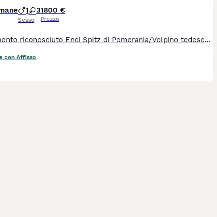
imane
1
3
1800 €
Prezzo
Sesso
Allevamento riconosciuto Enci Spitz di Pomerania/Volpino tedesco nano/toy. Colore: bianco/crema/black&tan Nati: 15/5/2026 3 femmine e 1 maschio PICCOLISSIMI! Ottima genealogia! Il cucciolo sarà ceduto con : - PEDIGREE ENCI , - microchip, - libretto sanitario, - certificato di buona salute, - passaggio di proprietà , - completamente sverminato, - vaccinato per età, - start kit (crocchette, umido, gioco, guinzaglio, ciotola, pettine, etc), - assistenza post vendita I test genetici negativi.. DNA depositato presso ENCI. Il prezzo a partire da 1800
e con Affisso