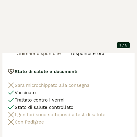
Dettagli della cucciolata
Posizione
Perugia
Animali nella
3 maschio
cucciolata
Razza
Ragdoll
1
/
5
Età dell'animale
4 mesi, 5 giorni
Animale disponibile
Disponibile ora
Stato di salute e documenti
Sarà microchippato alla consegna
Vaccinato
Trattato contro i vermi
Stato di salute controllato
I genitori sono sottoposti a test di salute
Con Pedigree