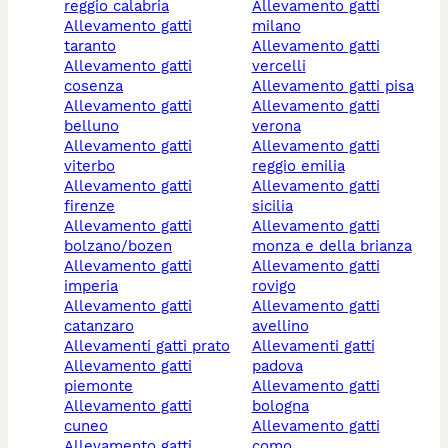
reggio calabria
allevamento gatti
allevamento gatti
milano
taranto
allevamento gatti
allevamento gatti
vercelli
cosenza
allevamento gatti pisa
allevamento gatti
allevamento gatti
belluno
verona
allevamento gatti
allevamento gatti
viterbo
reggio emilia
allevamento gatti
allevamento gatti
firenze
sicilia
allevamento gatti
allevamento gatti
bolzano/bozen
monza e della brianza
allevamento gatti
allevamento gatti
imperia
rovigo
allevamento gatti
allevamento gatti
catanzaro
avellino
allevamenti gatti prato
allevamenti gatti
allevamento gatti
padova
piemonte
allevamento gatti
allevamento gatti
bologna
cuneo
allevamento gatti
allevamento gatti
como