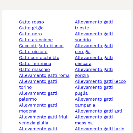
gatto rosso
allevamento gatti
gatto grigio
trieste
gatto nero
allevamento gatti
gatto arancione
sondrio
cuccioli gatto bianco
allevamento gatti
gatto piccolo
perugia
gatti con occhi blu
allevamento gatti
gatto femmina
pescara
gatto maschio
allevamento gatti
allevamento gatti roma
gorizia
allevamento gatti
allevamento gatti lecco
torino
allevamento gatti
allevamento gatti
puglia
palermo
allevamento gatti
allevamento gatti
campania
modena
allevamento gatti asti
allevamento gatti friuli
allevamento gatti
venezia giulia
messina
allevamento gatti
allevamento gatti lazio