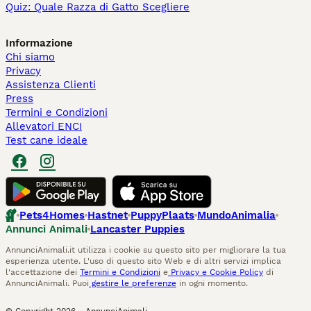
Quiz: Quale Razza di Gatto Scegliere
Informazione
Chi siamo
Privacy
Assistenza Clienti
Press
Termini e Condizioni
Allevatori ENCI
Test cane ideale
Pets4Homes
Hastnet
PuppyPlaats
MundoAnimalia
Annunci Animali
Lancaster Puppies
AnnunciAnimali.it utilizza i cookie su questo sito per migliorare la tua
esperienza utente. L'uso di questo sito Web e di altri servizi implica
l'accettazione dei
Termini e Condizioni
e
Privacy e Cookie Policy
di
AnnunciAnimali. Puoi
gestire le preferenze
in ogni momento.