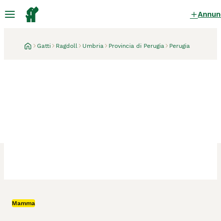
Annun
Gatti
Ragdoll
Umbria
Provincia di Perugia
Perugia
Perugia
1 mese
Mamma
Piccoli ragdoll cercano