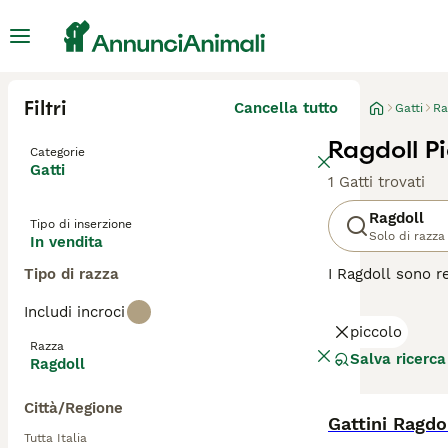
Filtri
Cancella tutto
Gatti
Ra
Ragdoll Pi
Categorie
Gatti
1 Gatti trovati
Ragdoll
Tipo di inserzione
Solo di razza
In vendita
Tipo di razza
I Ragdoll sono r
aspetto affascin
Includi incroci
occhi azzurri. Q
piccolo
con tutti, compre
Razza
Salva ricerca
Ragdoll
Leggi la
nostra p
Città/Regione
Gattini Ragdo
Tutta Italia