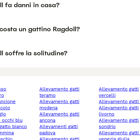
ll fa danni in casa?
costa un gattino Ragdoll?
ll soffre la solitudine?
osso
allevamento gatti
allevamento gatti
ro
teramo
vercelli
rancione
allevamento gatti
allevamento gatti
ccolo
modena
allevamento gatti
igio
allevamento gatti
livorno
n occhi blu
ancona
allevamento gatti
 gatto bianco
allevamenti gatti
sondrio
emmina
padova
allevamento gatti friuli
aschio
allevamento gatti
venezia giulia