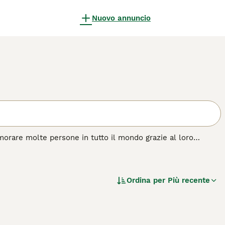
Nuovo annuncio
morare molte persone in tutto il mondo grazie al loro
ie dimensioni che vantano un pelo semilungo e bellissimi
tranquilli, il che significa che tendono ad andare d'accordo
Ordina per
Più recente
di gatto.