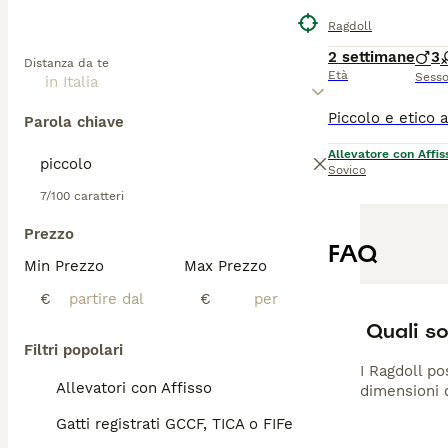
Ragdoll
2 settimane
3
Distanza da te
Età
Sess
Parola chiave
Allevatore con Affis
Sovico
7/100 caratteri
Prezzo
FAQ
Min Prezzo
Max Prezzo
€
€
Quali so
Filtri popolari
I Ragdoll po
Allevatori con Affisso
dimensioni c
Gatti registrati GCCF, TICA o FIFe