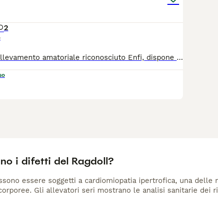
2
o
Piccolo e etico allevamento amatoriale riconosciuto Enfi, dispone di splendidi gattini. Sia maschietti che femminucce. Le colorazioni sono Seal Blu e Red in tutte e tre le varietà ( Colourpoint, Mitted e bicolor) I genitori ovviamente sono testati per più di 40 malattie genetiche, compresi Hcm e pkd) FIV e FELV negativi Tutti i gattini saranno ceduti con pedigree enfi Avranno termochip , ciclo vaccinale completo , certificato veterinario di buona salute e Kitten kit. Tutti i nostri gattini sono bel socializzati grazie a continui arricchimenti ambientali durante la loro crescita. Assistenza post cessione Alimentazione mirata che un ottima crescita muscolo scheletrica. Il nostro piccolo allevamento è mirato a selezionare gattini per pet therapy. Si dà la precedenza a persone con disabilità e famiglie con bambini. La selezione dei gattini avviene a seconda dello stile di vita e delle reali aspettative della nuova famiglia. Noi NON spediamo , ne facciamo staffette. La media del costo di un gattino di razza là si può facilmente trovare su Google. Sì richiede se interessati di chiamare e presentarsi. I nostri gatti sono speciali e se non avete tempo di chiamare e presentarvi ma solo di scrivere "prezzo" via messaggio , sicuramente non siete la famiglia giusta !!! Per info e visite siamo a disposizione 3209510180.
so
no i difetti del Ragdoll?
ssono essere soggetti a cardiomiopatia ipertrofica, una delle m
orporee. Gli allevatori seri mostrano le analisi sanitarie dei ri