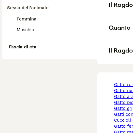
Il Ragdo
Sesso dell'animale
Femmina
Quanto 
Maschio
Fascia di età
Il Ragdo
gatto r
gatto ne
gatto a
gatto pi
gatto gr
gatti co
cuccioli
gatto f
gatto m