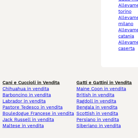
allevamento gatti
torino
allevamento gatti
milano
allevamento gatti
catania
allevamento gatti
caserta
Cani e Cuccioli in Vendita
Gatti e Gattini in Vendita
Chihuahua in vendita
Maine Coon in vendita
Barboncino in vendita
British in vendita
Labrador in vendita
Ragdoll in vendita
Pastore Tedesco in vendita
Bengala in vendita
Bouledogue Francese in vendita
Scottish in vendita
Jack Russell in vendita
Persiano in vendita
Maltese in vendita
Siberiano in vendita