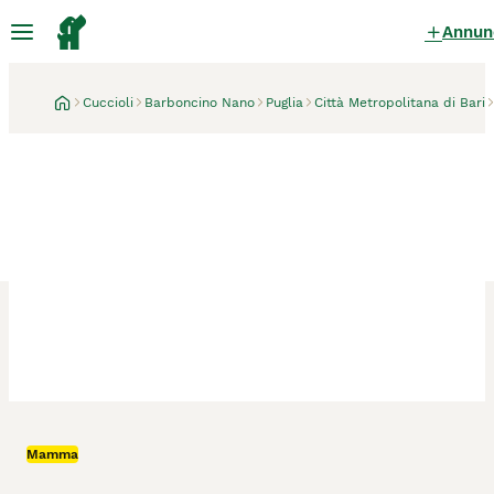
Annun
Cuccioli
Barboncino Nano
Puglia
Città Metropolitana di Bari
Bari
1 mese
Mamma
Barboncini