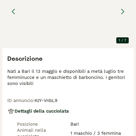
Barboncino
12 settimane
1
3
800 €
Età
Prezzo
Sesso
Messaggio
Chiamata
Risposte entro 1 giorno
1
/
7
Descrizione
Nati a Bari il 13 maggio e disponibili a metà luglio tre 
femminucce e un maschietto di barboncino. I genitori 
ID annuncio
:
4zY-VnbL9
Dettagli della cucciolata
Posizione
Bari
Animali nella
1 maschio / 3 femmina