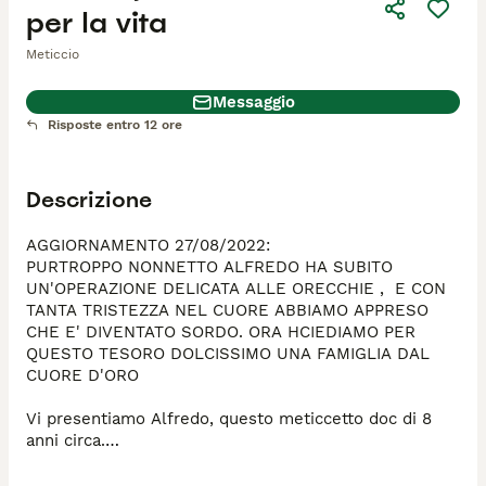
per la vita
Meticcio
Messaggio
Risposte entro 12 ore
Descrizione
AGGIORNAMENTO 27/08/2022:

PURTROPPO NONNETTO ALFREDO HA SUBITO 
UN'OPERAZIONE DELICATA ALLE ORECCHIE ,  E CON 
TANTA TRISTEZZA NEL CUORE ABBIAMO APPRESO 
CHE E' DIVENTATO SORDO. ORA HCIEDIAMO PER 
QUESTO TESORO DOLCISSIMO UNA FAMIGLIA DAL 
CUORE D'ORO

Vi presentiamo Alfredo, questo meticcetto doc di 8 
anni circa.

Non è il genere di cane che colpisce, diciamo che 
appartiene alla categoria di cani che faticano ad 