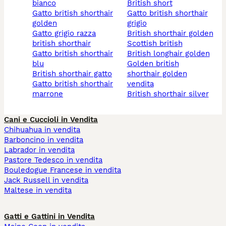
bianco
british short
gatto british shorthair
gatto british shorthair
golden
grigio
gatto grigio razza
british shorthair golden
british shorthair
scottish british
gatto british shorthair
british longhair golden
blu
golden british
british shorthair gatto
shorthair golden
gatto british shorthair
vendita
marrone
british shorthair silver
Cani e Cuccioli in Vendita
Chihuahua in vendita
Barboncino in vendita
Labrador in vendita
Pastore Tedesco in vendita
Bouledogue Francese in vendita
Jack Russell in vendita
Maltese in vendita
Gatti e Gattini in Vendita