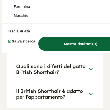
Femmina
Il gatto British ha origini nelle isole
britanniche, dove si è sviluppato come razza
Maschio
distinta sia nella versione a pelo corto che
in quella a pelo lungo.
Fascia di età
Quanto può costare un gatto
Salva ricerca
Mostra risultati
(
0
)
British?
Quali sono i difetti del gatto
British Shorthair?
Il British Shorthair è adatto
per l'appartamento?