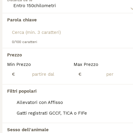
Distanza da te
informazioni su questa razza di gatto.
Parola chiave
0/100 caratteri
Prezzo
Abbiamo trovato 0 British Gatti in vendita a
Padova.
Min Prezzo
Max Prezzo
Se ti interessa esattamente questa ricerca Salva la tua 
€
€
ricerca e attendi il risultato perfetto:
Salva ricerca
Filtri popolari
Allevatori con Affisso
FAQ
Gatti registrati GCCF, TICA o FIFe
Sesso dell'animale
Qual è il paese di British?