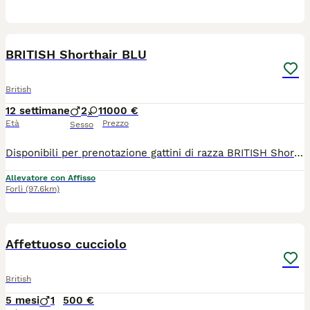
18
2
BRITISH Shorthair BLU
British
12 settimane
2
1
1000 €
Età
Prezzo
Sesso
Disponibili per prenotazione gattini di razza BRITISH Shorthair nati il 15.05.2026.Saranno disponibili ad eta di 3 mesi e ceduti con tutti vaccini necessari , libretto sanitario., kit cucciolo. Gia sverminati, abituati a usare lettiera e tiragraffi. genitori visibili e sono testati dalle malattie genetiche FIV,FELV,PKD,ECO CARDIO- negativo. Tutti i nostri gatti vivono in famiglia , gattini nati e cresciuti in Italia. Pedigree ministeriale Agi, riconosciuto dalla Federazione internazionale WCF (World Cat Federation) Siamo a Forli , ma e possibile effettuare la consegna. Piu foto e video su whatsapp 3203347190
Allevatore con Affisso
Forlì
(97.6km)
3
Affettuoso cucciolo
British
5 mesi
1
500 €