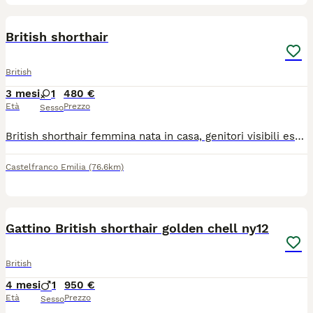
2
British shorthair
British
3 mesi
1
480 €
Età
Prezzo
Sesso
British shorthair femmina nata in casa, genitori visibili esenti da malattie genetiche, disponibile primi di luglio. Mamma con pedigree No pedigree. 580 euro
Castelfranco Emilia
(76.6km)
4
1
Gattino British shorthair golden chell ny12
British
4 mesi
1
950 €
Età
Prezzo
Sesso