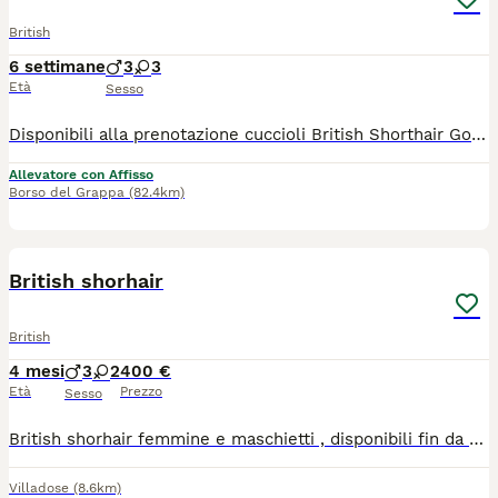
British
6 settimane
3
3
Età
Sesso
Disponibili alla prenotazione cuccioli British Shorthair Golden da allevamento con affisso. I cuccioli saranno ceduti con pedigree ANFI, doppio ciclo vaccinale, sverminati, copia dei test genetici dei genitori esenti dalla patologia genetica della razza (rene policistico), esenti da FIV e FeLV, contratto di cessione, libretto sanitario, certificato di buona salute del veterinario, passaggio di proprietà e antiparassitario esterno Stronghold. Dolcissimi, affettuosi, abituati a lettiera e tiragraffi.
Allevatore con Affisso
Borso del Grappa
(82.4km)
4
British shorhair
British
4 mesi
3
2
400 €
Età
Prezzo
Sesso
British shorhair femmine e maschietti , disponibili fin da subito con libretto sanitario vaccino e sverminazione . Abbiamo due colori , blu e lillac.
Villadose
(8.6km)