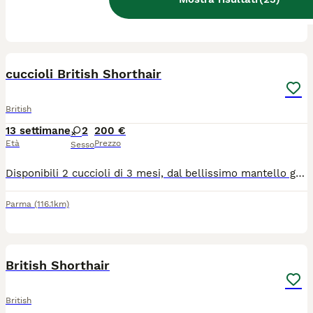
Bologna
(69.7km)
6
cuccioli British Shorthair
British
13 settimane
2
200 €
Età
Prezzo
Sesso
Disponibili 2 cuccioli di 3 mesi, dal bellissimo mantello grigio chiaro. Sono cresciuti in ambiente familiare, abituati al contatto con le persone, dolci, affettuosi, socievoli e giocherelloni. ✔️ Abituati alla lettiera ✔️ Mangiano autonomamente ✔️ Genitori visibili in foto ✔️ Disponibili foto di mamma, papà e nonni su richiesta
Parma
(116.1km)
5
British Shorthair
British