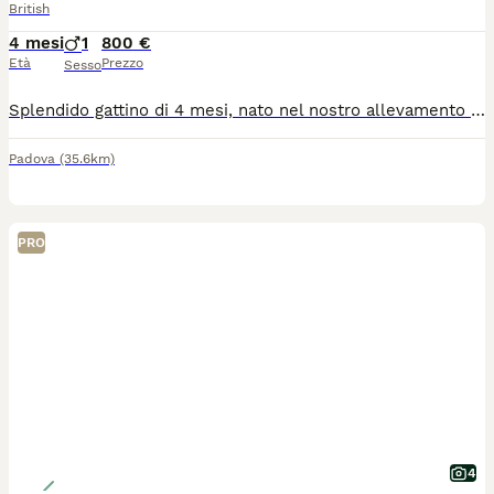
British
4 mesi
1
800 €
Età
Prezzo
Sesso
Splendido gattino di 4 mesi, nato nel nostro allevamento con affisso, cresciuto in ambiente familiare con amore, cura e attenzione alla socializzazione. Il cucciolo viene ceduto con: • Pedigree. • Libretto sanitario. • Due vaccinazioni già effettuate. • Sverminazione eseguita. • Abituato alla lettiera e al tiragraffi. Gattino dolce, affettuoso e giocherellone, in ottima salute e pronto per entrare nella sua nuova famiglia. Nelle foto sono presenti anche mamma e papà, per mostrare le caratteristiche e la tipicità della linea di allevamento. Per maggiori informazioni, altre foto e prezzo, contattatemi.
Padova
(35.6km)
PRO
4