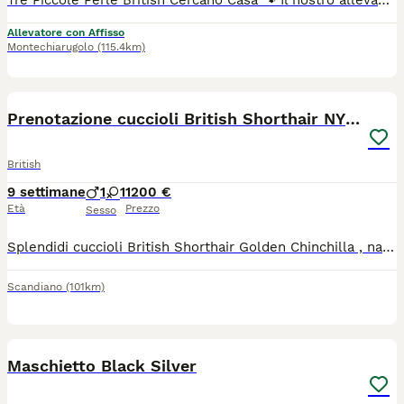
Tre Piccole Perle British Cercano Casa 🐾 Il nostro allevamento è lieto di presentare le figlie di Hurma, nate e cresciute in un ambiente familiare, circondate da amore e cure costanti. Cerchiamo per loro delle famiglie speciali, consapevoli e pronte ad accogliere la dolcezza e la riservatezza tipiche della razza British Shorthair. Le piccole saranno pronte per raggiungere le loro nuove case dopo aver completato il ciclo vaccinale e lo svezzamento. 🌸 Le Sorelline disponibili: La Bicolor (Blu e Bianco): Un perfetto equilibrio di eleganza e simmetria. Un mantello soffice e un carattere che sta sbocciando giorno dopo giorno. La Blu: La classica bellezza britannica. Un mantello grigio-blu profondo e vellutato, l'essenza dell'aristocrazia felina. La Panna e Fawn: Una combinazione di colori rara e delicata. Dai toni caldi e pastello, è una vera piccola rarità per amanti delle sfumature ricercate.
Allevatore con Affisso
Montechiarugolo
(115.4km)
11
Prenotazione cuccioli British Shorthair NY12
British
9 settimane
1
1
1200 €
Età
Prezzo
Sesso
Splendidi cuccioli British Shorthair Golden Chinchilla , nati il 1.06.26 , pronti per andare in una nuova famiglia i primi di settembre. I gattini crescono in un ambiente familiare, sono abituati alla lettiera, tira graffi e godono di ottima salute. Verranno ceduti muniti di : -Libretto sanitario. -Ciclo di sverminazione completato. -Primi vaccini effettuati. -Certificato medico veterinario di buona salute. -Pedigree ufficiale ENFI -Con i microchip inseriti I genitori sono esenti da patologie genetiche , possiedono pedigree d’eccellenza , occhi verdi e sono testati negativi alle principali patologie della razza (PKD, HCM FIV/FeLV),con la posizione riproduttiva ENFI. Gattini disponibili: 1.Gattino British Shorthair N12. Mantello Black Golden Shell (chinchilla) chiarissimo e luminoso, identico ai genitori. 2.Gattina British Shorthair N.12. Mantello Black Golden Shell( chinchilla) dalle caratteristiche morfologiche eccellenti. I cuccioli sono disponibili sia come animale domestico di compagnia , sia da riproduzione.
Scandiano
(101km)
5
Maschietto Black Silver