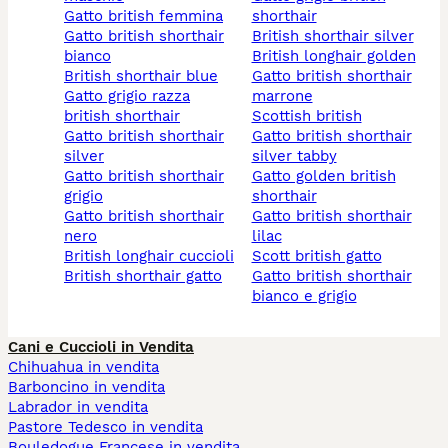
gatto british femmina
shorthair
gatto british shorthair
british shorthair silver
bianco
british longhair golden
british shorthair blue
gatto british shorthair
gatto grigio razza
marrone
british shorthair
scottish british
gatto british shorthair
gatto british shorthair
silver
silver tabby
gatto british shorthair
gatto golden british
grigio
shorthair
gatto british shorthair
gatto british shorthair
nero
lilac
british longhair cuccioli
scott british gatto
british shorthair gatto
gatto british shorthair
bianco e grigio
Cani e Cuccioli in Vendita
Chihuahua in vendita
Barboncino in vendita
Labrador in vendita
Pastore Tedesco in vendita
Bouledogue Francese in vendita