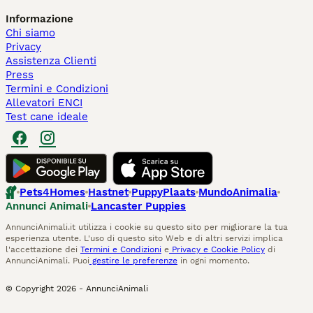
Informazione
Chi siamo
Privacy
Assistenza Clienti
Press
Termini e Condizioni
Allevatori ENCI
Test cane ideale
Pets4Homes
Hastnet
PuppyPlaats
MundoAnimalia
Annunci Animali
Lancaster Puppies
AnnunciAnimali.it utilizza i cookie su questo sito per migliorare la tua
esperienza utente. L'uso di questo sito Web e di altri servizi implica
l'accettazione dei
Termini e Condizioni
e
Privacy e Cookie Policy
di
AnnunciAnimali. Puoi
gestire le preferenze
in ogni momento.
© Copyright
2026
-
AnnunciAnimali