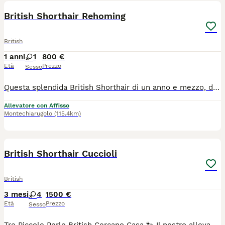
British Shorthair Rehoming
British
1 anni
1
800 €
Età
Prezzo
Sesso
Questa splendida British Shorthair di un anno e mezzo, dal nome dolcissimo come lei, cerca una nuova famiglia speciale. Hurma è una gatta dal carattere riservato e discreto: non è una gattina che si impone, ma una presenza silenziosa ed elegante che saprà conquistare il vostro cuore con i suoi tempi. Età: 1 anno e mezzo Stato: Già sterilizzata Dieta: Abituata a una dieta mista (umido e secco) Carattere: Timida inizialmente, cerca un ambiente sereno dove potersi sentire al sicuro. Cerchiamo per lei un contesto tranquillo, preferibilmente con persone che conoscano la natura dei British e sappiano rispettare i suoi spazi. Se pensate di essere la famiglia "giusta" per farla sbocciare, contattatemi in privato.
Allevatore con Affisso
Montechiarugolo
(115.4km)
7
British Shorthair Cuccioli
British
3 mesi
4
1500 €
Età
Prezzo
Sesso