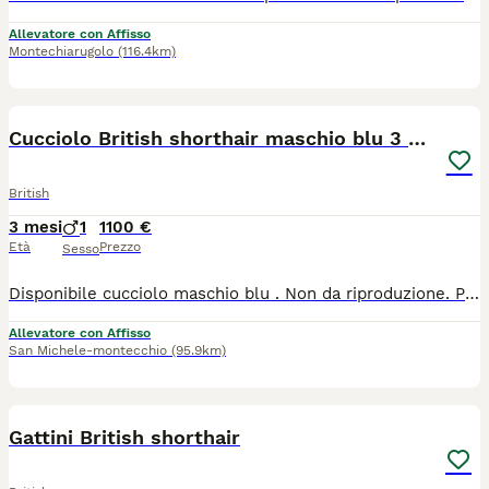
Allevatore con Affisso
Montechiarugolo
(116.4km)
9
Cucciolo British shorthair maschio blu 3 mesi
British
3 mesi
1
1100 €
Età
Prezzo
Sesso
Disponibile cucciolo maschio blu . Non da riproduzione. Pedigree fife, vaccini, microchip, test fiv/felv/hcm/pkd . Sverminato e controllato dal veterinario
Allevatore con Affisso
San Michele-montecchio
(95.9km)
5
Gattini British shorthair