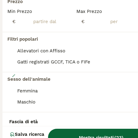
Prezzo
PRO
Min Prezzo
Max Prezzo
€
€
Filtri popolari
Allevatori con Affisso
Gatti registrati GCCF, TICA o FIFe
10
Sesso dell'animale
British golden shorthair
Femmina
Maschio
British
9 settimane
3
950 €
Età
Prezzo
Sesso
Fascia di età
L'allevamento TudoriCat dispone dei meravigliosi cuccioli BRITISH GOLDEN SHORTHAIR di una razza e colorazione molto rara e ricercata In Italia. I gattini sono cresciuti in casa con noi per garantire un carattere dolcissimo, socievole ed equilibrato. SALUTE E GARANZIE DEI GENITORI I nostri riproduttori sono selezionati con la massima attenzione alla salute e dotati di certificati ufficiali, PKD-negativo,fiv/felv-negativo,ECOCARDIO PERFETTO!
Salva ricerca
Mostra risultati
(
23
)