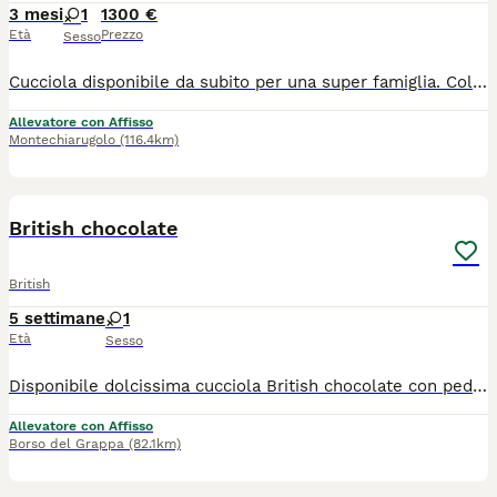
3 mesi
1
1300 €
Età
Prezzo
Sesso
Cucciola disponibile da subito per una super famiglia. Colorazione Fawn Bicolor Occhi Ambra Morbida come un peluche Ideale per famiglia con bambini. Chiamare o WhatsApp 3933280861
Allevatore con Affisso
Montechiarugolo
(116.4km)
3
1
British chocolate
British
5 settimane
1
Età
Sesso
Disponibile dolcissima cucciola British chocolate con pedigree, da serio allevamento con affisso Anfi. Avrà pedigree anfi, doppio ciclo vaccinale, sverminata, copia dei test genetici dei genitori, esenti dalla patologia genetica della razza, il rene policistico, esenti da fiv e felv, libretto sanitario, visita veterinaria con certificato di buona salute, contratto di cessione, passaggio di proprietà, antiparassitario esterno. Già abituata alla lettiera e al tira graffi. Avrà tre mesi al momento della cessione
Allevatore con Affisso
Borso del Grappa
(82.1km)
4