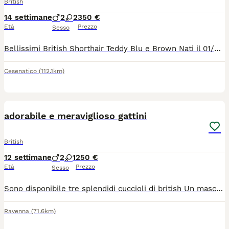
British
14 settimane
2
2
350 €
Età
Prezzo
Sesso
Bellissimi British Shorthair Teddy Blu e Brown Nati il 01/05/26. Pronti per l'adozione 26. Disponibilità aggiornate: o1 maschio Tabby brown mackerel o 2 femmine Tabby brown mackerel o 1 maschio Tabby grey mackere o1femmina Tabby blu ( Per chi non conosce i colori sono i tre neri tigrati marroni e quello con il manto grigio musetto tigrato e la femmina tutta grigia) Rilasciati con: Libretto sanitario Vaccinazione Sverminati e trattati contro pulci e parassiti. Senza pedigree, nati e cresciuti in casa Abituati alla : o lettiera o al tiragraffi o al trasportino o alle persone Molto affettuosi, socievoli e giocherelloni. ".....Sono irresistibile e molto ma moooolto coccolone quindi se non vuoi tanto affetto o... leccotti e... ronfatine sulla panzella mentre ti appisoli.... non faccio per te!"
Cesenatico
(112.1km)
18
adorabile e meraviglioso gattini
British
12 settimane
2
1
250 €
Età
Prezzo
Sesso
Sono disponibile tre splendidi cuccioli di british Un maschio : bianco Una femmina : bianca Caratteristiche ; razza british pura . Madre : British short hair grigia . Padre : British longhair Bianco . Età ; due mesi . Perfettamente sani e in ottima salute . Hanno completato lo svezzamento dopo essere stati allattati dalla madre . Mangiano regolarmente cibo per gattini . Abituati alla lettiera . Cresciuti in ambienti familiare e sono affettuosi ,socievoli e molto giocherelloni
Ravenna
(71.6km)