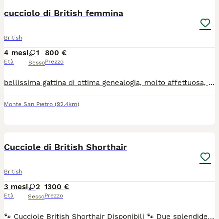
cucciolo di British femmina
British
4 mesi
1
800 €
Età
Prezzo
Sesso
bellissima gattina di ottima genealogia, molto affettuosa, visibile con la madre, abituata alla lettiera
Monte San Pietro
(92.4km)
8
Cucciole di British Shorthair
British
3 mesi
2
1300 €
Età
Prezzo
Sesso
​🐾 Cucciole British Shorthair Disponibili 🐾 ​Due splendide gattine nate in ambiente familiare cercano una famiglia speciale: ​🐱 Blu: un'elegante nuvola grigia, dolcissima e con il classico mantello denso come un peluche. ​🐱 Fawn Bicolore: una colorazione rara, raffinata e dal fascino unico. ​Le cucciole hanno un carattere meraviglioso e vengono cedute con pedigree ufficiale, ciclo vaccinale completo, sverminazioni e libretto sanitario. ​📍 Contattami in privato per foto, video e dettagli. Solo veri interessati. Cell.3933280861