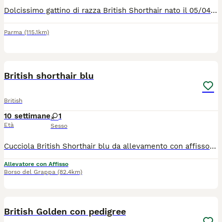
Dolcissimo gattino di razza British Shorthair nato il 05/04/26 . Colore black golden cincilla ny12. È possibile venire a vedere .Per appuntamento contattatemi tramite WhatsApp . Genitori di pura razza mamma British Shorthair golden chell ny12, papà British Shorthair golden Chell ny 12 entrambi con Pedigree di alta genealogia linea oro . Al momento di consegna gattino avra: *controlli veterinario , *vaccinazione , *libretto sanitario personale, *test FIV, FELV, *completamente autonomo Per qualsiasi info, video appuntamento contattatemi tramite WhatsApp 3314328169
Parma
(115.1km)
4
British shorthair blu
British
10 settimane
1
Età
Sesso
Cucciola British Shorthair blu da allevamento con affisso sarà ceduta con pedigree ANFI, doppio ciclo vaccinale, sverminata, copia dei test genetici dei genitori esenti dalla patologia genetica della razza (rene policistico), esente da FIV e FeLV, contratto di cessione, libretto sanitario, certificato di buona salute del veterinario, passaggio di proprietà e antiparassitario esterno Stronghold. Dolcissima, affettuosa, abituata a lettiera e tiragraffi.
Allevatore con Affisso
Borso del Grappa
(82.4km)
6
British Golden con pedigree