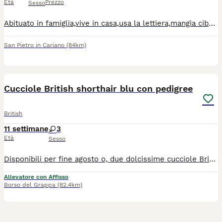
Età
Prezzo
Sesso
Abituato in famiglia,vive in casa,usa la lettiera,mangia cibo in umido e croccantini. Cerca una nuova famiglia che lo ami e li offre il calore di cui ha bisogno. Dorme a letto,gioca tantissimo. Per più info e trattative chiamate o scrivete al numero 3297179069 loray1@gmx.com Diana
San Pietro in Cariano
(84km)
5
Cucciole British shorthair blu con pedigree
British
11 settimane
3
Età
Sesso
Disponibili per fine agosto o, due dolcissime cucciole British blu e una lilac con pedigree, da serio allevamento con affisso Anfi. Avranno pedigree anfi, doppio ciclo vaccinale, sverminate, copia dei test genetici dei genitori, esenti dalla patologia genetica della razza, il rene policistico, esenti da fiv e felv, libretto sanitario, visita veterinaria con certificato di buona salute, contratto di cessione, passaggio di proprietà, antiparassitario esterno. Saranno abituate alla lettiera e al tira graffi. Avranno tre mesi al momento della cessione.
Allevatore con Affisso
Borso del Grappa
(82.4km)