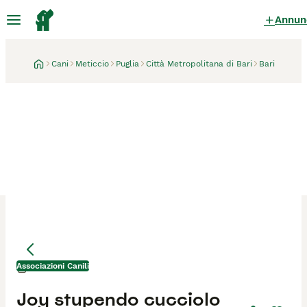
Annun
Cani
Meticcio
Puglia
Città Metropolitana di Bari
Bari
Associazioni Canili
Bari
1 mese
Mamma
Mamma
Joy stupendo cucciolo