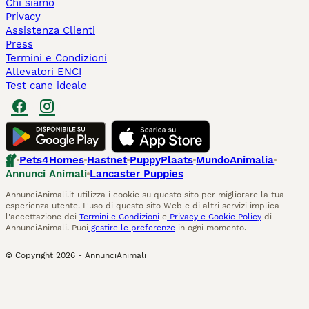
Chi siamo
Privacy
Assistenza Clienti
Press
Termini e Condizioni
Allevatori ENCI
Test cane ideale
Pets4Homes
Hastnet
PuppyPlaats
MundoAnimalia
Annunci Animali
Lancaster Puppies
AnnunciAnimali.it utilizza i cookie su questo sito per migliorare la tua
esperienza utente. L'uso di questo sito Web e di altri servizi implica
l'accettazione dei
Termini e Condizioni
e
Privacy e Cookie Policy
di
AnnunciAnimali. Puoi
gestire le preferenze
in ogni momento.
© Copyright
2026
-
AnnunciAnimali