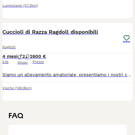
Lumezzane
(57.2km)
7
Cuccioli di Razza Ragdoll disponibili
Ragdoll
4 mesi
2
2
600 €
Età
Prezzo
Sesso
Siamo un allevamento amatoriale, presentiamo i nostri cuccioli che potranno lasciare la loro mamma gatta dal 9 giugno in vendita. Sono disponibili sia maschietti che femminucce dolci e coccoloni. Sono gattini meravigliosi, dal manto folto e setoso, meravigliosi occhi blu e coda maestosa. Abituati a essere manipolati fin dai primi giorni di vita, crescono con i genitori, in ambiente familiare, adatti ai bambini. Sono estremamente dolci e tranquilli, abituati al tiragraffi, alla lettiera, cibo umido e secco. I genitori sono testati per le HCM e Pkd, fiv e felv negativi. Verranno ceduti con Pedigree, microchip, doppio ciclo vaccinale , svermati e certificato di buona salute. Tel. 3917545440
Vische
(146.9km)
FAQ