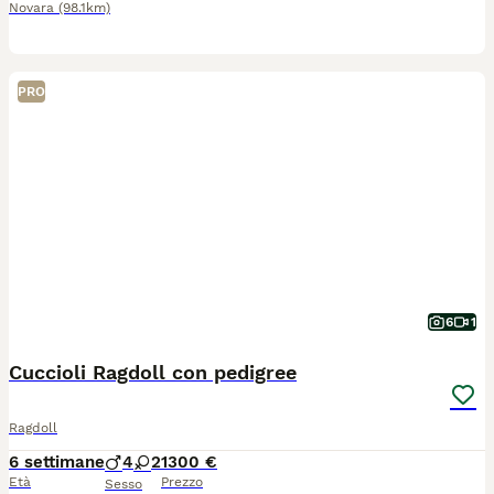
Novara
(98.1km)
PRO
6
1
Cuccioli Ragdoll con pedigree
Ragdoll
6 settimane
4
2
1300 €
Età
Prezzo
Sesso