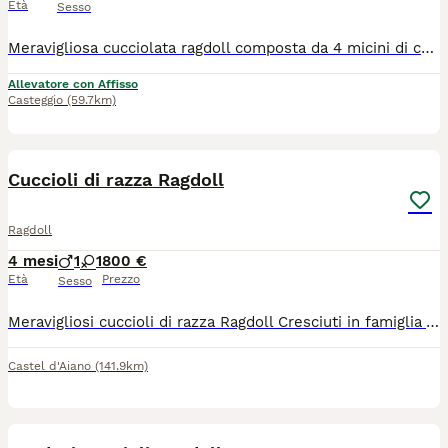
Età
Sesso
Meravigliosa cucciolata ragdoll composta da 4 micini di cui disponibili una femmina seal colourpoint e un maschio choco mitted. I cuccioli sono riservabili e potranno raggiungere la nuova famiglia intorno al 10 di luglio 2026. I gattini avranno pedigree enfi,microchip, vaccinazioni,certificato di buona salute,sverminazione,esame parassitologico con giardia negativo,esami genetici dei genitori,contratto di cessione e kit alla partenza. I micini per le loro qualità sono adatti alla pet therapy. Non sono in regalo. Per qualsiasi informazione non esitate a contattarci. Visite previo appuntamento.
Allevatore con Affisso
Casteggio
(59.7km)
6
Cuccioli di razza Ragdoll
Ragdoll
4 mesi
1
1
800 €
Età
Prezzo
Sesso
Meravigliosi cuccioli di razza Ragdoll Cresciuti in famiglia Vaccinati Sverminati Con microchip Eseguito trattamento antiparassitario Pedigree ANDI certificato genealogico
Castel d'Aiano
(141.9km)
5