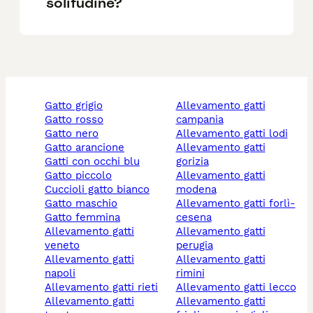
solitudine?
gatto grigio
allevamento gatti
gatto rosso
campania
gatto nero
allevamento gatti lodi
gatto arancione
allevamento gatti
gatti con occhi blu
gorizia
gatto piccolo
allevamento gatti
cuccioli gatto bianco
modena
gatto maschio
allevamento gatti forlì-
gatto femmina
cesena
allevamento gatti
allevamento gatti
veneto
perugia
allevamento gatti
allevamento gatti
napoli
rimini
allevamento gatti rieti
allevamento gatti lecco
allevamento gatti
allevamento gatti