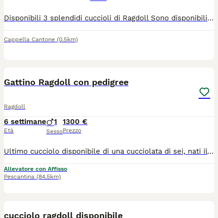
Disponibili 3 splendidi cuccioli di Ragdoll Sono disponibili 3 meravigliosi cuccioli di Ragdoll, allevati con passione, competenza e la massima attenzione al loro benessere. Da 19 anni alleviamo questa splendida razza in modo professionale, selezionando con cura i riproduttori per garantire salute, equilibrio caratteriale e rispetto dello standard di razza. I cuccioli saranno ceduti con: - Pedigree - Test genetici dei genitori - Contratto di vendita - Garanzia sanitaria - Libretto sanitario con vaccinazioni e trattamenti antiparassitari eseguiti - Microchip e certificazione veterinaria di buona salute I nostri cuccioli crescono in ambiente familiare, ben socializzati e abituati al contatto con le persone, per favorire un inserimento sereno nella nuova casa. Cerchiamo famiglie responsabili che desiderino accogliere un Ragdoll allevato con serietà, esperienza e amore. Per maggiori informazioni, foto e video dei cuccioli, non esitate a contattarci. Saremo lieti di rispondere a ogni domanda e di accompagnarvi nella scelta del vostro futuro compagno di vita.
Cappella Cantone
(0.5km)
8
Gattino Ragdoll con pedigree
Ragdoll
6 settimane
1
1300 €
Età
Prezzo
Sesso
Ultimo cucciolo disponibile di una cucciolata di sei, nati il 21/06/2026 e pronti a raggiungere la loro nuova famiglia a fine settembre. Vengono ceduti con pedigree, microchip, libretto e profilassi sanitaria obbligatoria, passaggio di proprietà. I genitori sono testati Fiv/Felv e per le malattie genetiche specifiche della razza. I gattini hanno un carattere meraviglioso perché crescono in famiglia con noi
Allevatore con Affisso
Pescantina
(84.5km)
26
cucciolo ragdoll disponibile