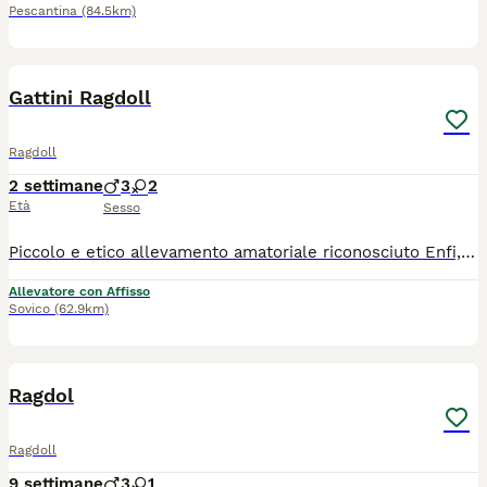
Pescantina
(84.5km)
5
Gattini Ragdoll
Ragdoll
2 settimane
3
2
Età
Sesso
Piccolo e etico allevamento amatoriale riconosciuto Enfi, dispone di splendidi gattini. Sia maschietti che femminucce. Le colorazioni sono Seal Blu e Red in tutte e tre le varietà ( Colourpoint, Mitted e bicolor) I genitori ovviamente sono testati per più di 40 malattie genetiche, compresi Hcm e pkd) FIV e FELV negativi Tutti i gattini saranno ceduti con pedigree enfi Avranno termochip , ciclo vaccinale completo , certificato veterinario di buona salute e Kitten kit. Tutti i nostri gattini sono bel socializzati grazie a continui arricchimenti ambientali durante la loro crescita. Assistenza post cessione Alimentazione mirata che un ottima crescita muscolo scheletrica. Il nostro piccolo allevamento è mirato a selezionare gattini per pet therapy. Si dà la precedenza a persone con disabilità e famiglie con bambini. La selezione dei gattini avviene a seconda dello stile di vita e delle reali aspettative della nuova famiglia. Noi NON spediamo , ne facciamo staffette. La media del costo di un gattino di razza là si può facilmente trovare su Google. Sì richiede se interessati di chiamare e presentarsi. I nostri gatti sono speciali e se non avete tempo di chiamare e presentarvi ma solo di scrivere "prezzo" via messaggio , sicuramente non siete la famiglia giusta !!! Per info e visite siamo a disposizione 3209510180.
Allevatore con Affisso
Sovico
(62.9km)
5
Ragdol
Ragdoll
9 settimane
3
1