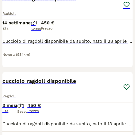
Ragdoll
14 settimane
1
450 €
Età
Prezzo
Sesso
Cucciolo di ragdoll disponibile da subito, nato il 28 aprile Con il suo carattere tranquillo e dolcissimo, il ragdoll è adatto anche per famiglie e come prima esperienza con un gatto. Facile da gestire, ama la compagnia e le coccole. Già svezzato con cibo secco e abituato alla lettiera e al tiragraffi Già vaccinato con prima dose di trivalente (panleucopenia, herpesvirus e calicivirus) , doppio trattamento antiparassitario eseguito con milbemax e libretto sanitario. I GENITORI VIVONO IN CASA CON NOI E HANNO ENTRAMBI IL PEDIGREE (visibile a richiesta) con linee di sangue esenti dalle principali patologie della razza. ( HCM e PKD N/N). Il cucciolo non ha pedigree. Consegna di persona. Tutti i nostri cuccioli vivono in casa con noi, quindi per motivi di privacy non consentiamo visite nella nostra abitazione. Molte altre foto e video a richiesta. Prezzo 450 euro Solo persone serie, educate e davvero interessate
Novara
(98.1km)
20
cucciolo ragdoll disponibile
Ragdoll
3 mesi
1
450 €
Età
Prezzo
Sesso
Cucciolo di ragdoll disponibile da subito, nato il 13 aprile Con il suo carattere tranquillo e dolcissimo, il ragdoll è adatto anche per famiglie e come prima esperienza con un gatto. Facile da gestire, ama la compagnia e le coccole. Già svezzato con cibo secco e abituato alla lettiera e al tiragraffi Già vaccinato con prima dose di trivalente (panleucopenia, herpesvirus e calicivirus) , doppio trattamento antiparassitario eseguito con milbemax e libretto sanitario. I GENITORI VIVONO IN CASA CON NOI E HANNO ENTRAMBI IL PEDIGREE (visibile a richiesta) con linee di sangue esenti dalle principali patologie della razza. ( HCM e PKD N/N). Il cucciolo non ha pedigree. Consegna di persona a Romagnano Sesia e limitrofi. I cuccioli vivono in casa con noi per cui per motivi di privacy non consentiamo visite nella nostra abitazione. Molte altre foto e video a richiesta. Prezzo 450 euro Solo persone serie, educate e interessate Grazie.