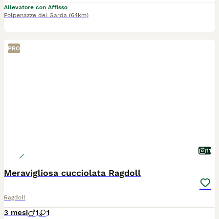
Allevatore con Affisso
Polpenazze del Garda
(64km)
PRO
11
Meravigliosa cucciolata Ragdoll
Ragdoll
3 mesi
1
1