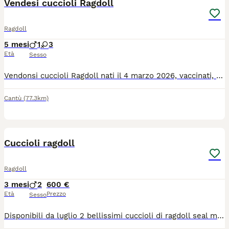
Vendesi cuccioli Ragdoll
Ragdoll
5 mesi
1
3
Età
Sesso
Vendonsi cuccioli Ragdoll nati il 4 marzo 2026, vaccinati, sverminati e microchippati. Disponibili al compimento del 3° mese di età. Già autonomi e abituati alla lettiera. 3 femminucce e 1 maschietto. Solo se veramente interessati. Genitori con certificazioni e test genetici, provenienti da affermato allevamento e visibili su richiesta.
Cantù
(77.3km)
4
Cuccioli ragdoll
Ragdoll
3 mesi
2
600 €
Età
Prezzo
Sesso
Disponibili da luglio 2 bellissimi cuccioli di ragdoll seal mitted maschi. I cuccioli saranno ceduti vaccinati, con libretto sanitario e controlli. Hanno un carattere dolcissimo e tranquillo e sono molto affettuosi e coccoloni. Per altre foto o video contattatemi.