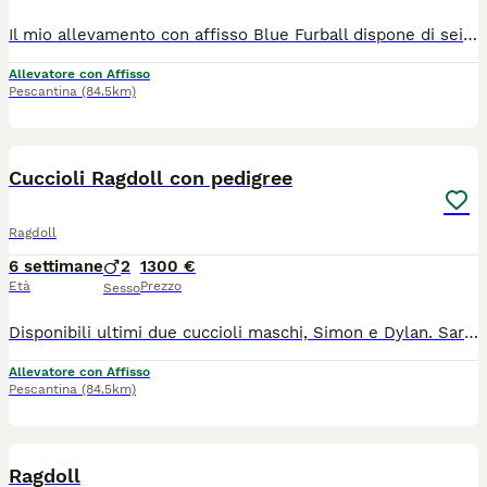
Il mio allevamento con affisso Blue Furball dispone di sei meravigliosi cuccioli di Ragdoll seal point and white bicolour nati il 21/06/2026 Sono 2 femmine e 4 maschi che saranno ceduti al compimento del loro terzo mese con pedigree Afef, microchip, doppia vaccinazione, sverminazione, libretto sanitario, passaggio di proprietà e kit di partenza. Entrambi i genitori sono stati sottoposti a test genetici per confermare l'assenza di geni per cardiomiopatia ipertrofica (HCM), malattia renale policistica (PKD), virus dell'immunodeficienza felina (FIV), virus della leucemia felina (FeLV) e verrà consegnata ai nuovi proprietari copia di tali test e il certificato di buona salute. I cuccioli crescono in ambiente domestico, a contatto con la famiglia, per favorire un carattere dolce, equilibrato e socievole, tipico della razza. Per info, ulteriori foto o visite contattarmi tramite whatsapp 3485656123
Allevatore con Affisso
Pescantina
(84.5km)
6
Cuccioli Ragdoll con pedigree
Ragdoll
6 settimane
2
1300 €
Età
Prezzo
Sesso
Disponibili ultimi due cuccioli maschi, Simon e Dylan. Saranno pronti per raggiungere la loro nuova casa a fine settembre Sono dolci e giocherelloni, cercano tanto il contatto umano Verranno ceduto con pedigree, microchip, profilassi sanitaria, libretto e passaggio di proprietà. Per ulteriori foto/video e informazioni non esitate a contattarmi
Allevatore con Affisso
Pescantina
(84.5km)
13
Ragdoll