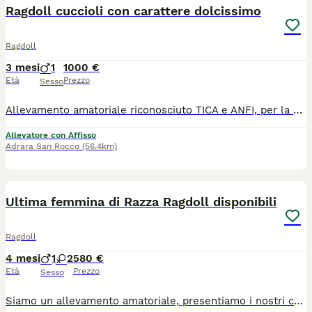
Ragdoll cuccioli con carattere dolcissimo
Ragdoll
3 mesi
1
1000 €
Età
Prezzo
Sesso
Allevamento amatoriale riconosciuto TICA e ANFI, per la selezione del Ragdoll, vende ad appassionati ed intenditori bellissimi cuccioli selezionati di ottima genealogia. I cuccioli vengono allevati in famiglia per lo sviluppo del migliore imprinting e della dolcezza del loro carattere. Vengono ceduti dopo le opportune sverminazioni, i vaccini previsti e la visita di controllo del veterinario.
Allevatore con Affisso
Adrara San Rocco
(56.4km)
9
Ultima femmina di Razza Ragdoll disponibili
Ragdoll
4 mesi
1
2
580 €
Età
Prezzo
Sesso
Siamo un allevamento amatoriale, presentiamo i nostri cuccioli che potranno lasciare la loro mamma gatta dal 9 giugno in vendita. E' disponibile l' ultima due femminuccia dolce e coccolona. Sono gattini meravigliosi, dal manto folto e setoso, meravigliosi occhi blu e coda maestosa. Abituati a essere manipolati fin dai primi giorni di vita, crescono con i genitori, in ambiente familiare, adatti ai bambini. Sono estremamente dolci e tranquilli, abituati al tiragraffi, alla lettiera, cibo umido e secco. I genitori sono testati per le HCM e Pkd, fiv e felv negativi. Verranno venduti con microchip, doppio ciclo vaccinale , svermati e certificato di buona salute. Tel. 3917545440