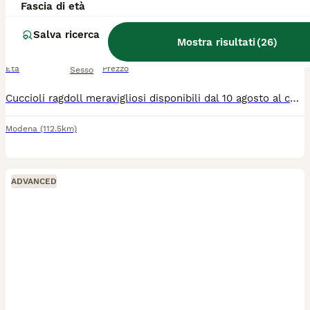
Fascia di età
Salva ricerca
Ragdoll
Mostra risultati
(
26
)
12 settimane
2
1
750 €
Età
Prezzo
Sesso
Cuccioli ragdoll meravigliosi disponibili dal 10 agosto al compimento del terzo mese,saranno sverminati,vaccinati,con i test dei genitori per fiv e felv ,eseguiti anche i controlli per le malattie genetiche HCM e PDK .allevati esclusivamente in famiglia abituati a lettiera e tiragraffi non li cedo a commercianti né allevatori per info scrivetemi pure su whatsapp grazie mille.
Modena
(112.5km)
ADVANCED