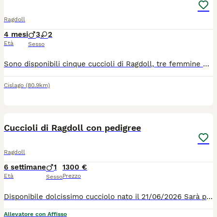
Ragdoll
4 mesi
3
2
Età
Sesso
Sono disponibili cinque cuccioli di Ragdoll, tre femmine e due maschi nelle varietà mitted ( seal e tabby ) e bicolour. Potranno raggiungere la loro nuova famiglia al compimento del terzo mese di età con: -regolare libretto sanitario - doppia vaccinazione trivalente vaccino contro la leucemia -sverminati -microchip -certificato di buona salute - documentazione relativa ai genitori testati geneticamente ed esenti da PKD e HCM , negativi a Fiv, Felv e giardia -Pedigree FIAF -contratto di cessione Il prezzo indicato è da intendersi per un Ragdoll da compagnia . Se interessati scrivete in privato, grazie
Cislago
(80.9km)
7
Cuccioli di Ragdoll con pedigree
Ragdoll
6 settimane
1
1300 €
Età
Prezzo
Sesso
Disponibile dolcissimo cucciolo nato il 21/06/2026 Sarà pronto per andare nella sua nuova casa al compimento del terzo mese quindi fine settembre Verrà ceduto con pedigree Afef, microchip, doppia vaccinazione, sverminazione, libretto sanitario, passaggio di proprietà e kit di partenza. Entrambi i genitori sono stati sottoposti a test genetici per confermare l'assenza di geni per cardiomiopatia ipertrofica (HCM), malattia renale policistica (PKD), virus dell'immunodeficienza felina (FIV), virus della leucemia felina (FeLV) e verrà consegnata ai nuovi proprietari copia di tali test e il certificato di buona salute. Simon cresce in ambiente domestico, a contatto con la famiglia, per favorire un carattere dolce, equilibrato e socievole, tipico della razza. Per info, ulteriori foto o visite contattarmi tramite whatsapp 3485656123
Allevatore con Affisso