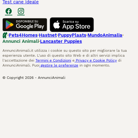
Test cane ideale
Pets4Homes
Hastnet
PuppyPlaats
MundoAnimalia
Annunci Animali
Lancaster Puppies
AnnunciAnimali.it utilizza i cookie su questo sito per migliorare la tua
esperienza utente. L'uso di questo sito Web e di altri servizi implica
l'accettazione dei
Termini e Condizioni
e
Privacy e Cookie Policy
di
AnnunciAnimali. Puoi
gestire le preferenze
in ogni momento.
© Copyright
2026
-
AnnunciAnimali