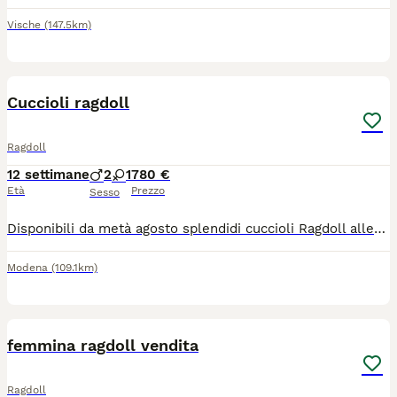
Vische
(147.5km)
7
1
Cuccioli ragdoll
Ragdoll
12 settimane
2
1
780 €
Età
Prezzo
Sesso
Disponibili da metà agosto splendidi cuccioli Ragdoll allevati esclusivamente in casa genitori visibili testati fiv felv hcm e pdk .i cuccioli si possono già conoscere e dopo reciproca conoscenza eventualmente prenotare massima serietà mantengo i contatti nel tempo e resto sempre a disposizione per seguire la crescita dei piccoli .non li cedo assolutamente a commercianti o allevatori .per info foto e video scrivimi Pure anche su whatsapp
Modena
(109.1km)
4
femmina ragdoll vendita
Ragdoll