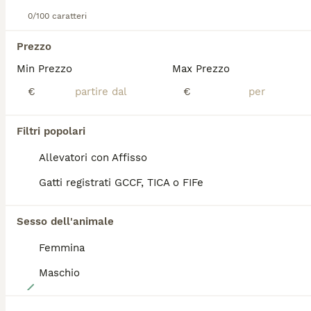
9 settimane
2
2
1300 €
0/100 caratteri
Età
Prezzo
Sesso
Prezzo
Sono disponibili nel nostro allevamento 4 bellissimi cuccioli, 2 maschi seal e blu mitted 2 femmine blu mitted lynx eblu bicolor lynx. Saranno ceduti con doppia sverminazione e doppia vaccinazione e tutti I test effettuati sui genitori per le malattie genetiche HCM e PKD Infettive Fiv e Felv Analisi coprologiche complete di giardia Microchip termico Pedigree V generazioni Contratto di vendita e regolare fattura. Il nostro è un allevamento certificato Enfi e con certificazione ATS veterinaria di Brescia 1.
Min Prezzo
Max Prezzo
Allevatore con Affisso
Brescia
(43.9km)
€
€
TUTTI GLI ANNUNCI
Filtri popolari
PRO
Allevatori con Affisso
Gatti registrati GCCF, TICA o FIFe
Sesso dell'animale
Femmina
Maschio
13
Cuccioli Ragdoll