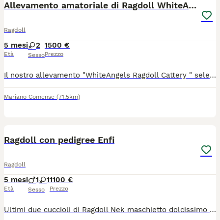
Allevamento amatoriale di Ragdoll WhiteAngels
Ragdoll
5 mesi
2
1500 €
Età
Prezzo
Sesso
Il nostro allevamento "WhiteAngels Ragdoll Cattery " seleziona gatti di Razza Ragdoll da oltre 26 anni.I nostri Ragdoll vivono solo ed esclusivamente in casa ed a stretto contatto con l' uomo.Tutti i nostri riproduttori sono testati per le malattie e patologie tipiche della razza Tutti i nostri gatti e quindi i cuccioli sono registrati in Fiaf sotto l' egida del WCF. I nostri gatti hanno pedigree Fiaf riconosciuto a livello ministeriale. Non alleviamo per quantità ma per qualità. Tutti i cuccioli al momento della consegna vengono ceduti: vaccinati,con test sulle feci eseguito,microchippati e con le copie dei test dei genitori entrambi esenti e garantiti per le principali malattie e patologie tipiche della razza. Il 5 marzo 2026 il nostro Ragdoll chocolate point mitted:"LittleBlessings Clark Kent of WhiteAngels " e la nostra Ragdoll blue tabby point mitted "Silmarilions Belthil " hanno avuto 4 gattine,di cui rimangono disponibili: - WhiteAngels Tosca,splendida cucciola blue tabby point mitted,cedibile sia come cucciola da riproduzione che come " SHOW-NEUTER",ovvero come gattina dal potenziale espositivo ma da far sterilizzare una volta divenuta adulta; WhiteAngels Tabita: rara cucciola chocolate tabby point mitted anch' essa cedibile come cucciola da riproduzione oppure come"SHOW-NEUTER ",ovvero come gattina dal potenziale espositivo ma da far sterilizzare una volta divenuta adulta.
Mariano Comense
(71.5km)
7
Ragdoll con pedigree Enfi
Ragdoll
5 mesi
1
1
1100 €
Età
Prezzo
Sesso
Ultimi due cuccioli di Ragdoll Nek maschietto dolcissimo chocolat mitted e Nala Neve femmina chocolat tabby bicolore aspettano una famiglia che li ami per sempre, vengono ceduti completamente vaccinata con doppia trivalente sverminati chippati con chip termico documenti in regola genitori testati genicamente e fiv felv negativi gruppo sanguigno A...viene fatto regolare contratto di cessione con passaggio di proprietà incluso e kit cuccioli in omaggio kit Royal canin...hanno un carattere splendido manipolati accuratamente sin dalla nascita