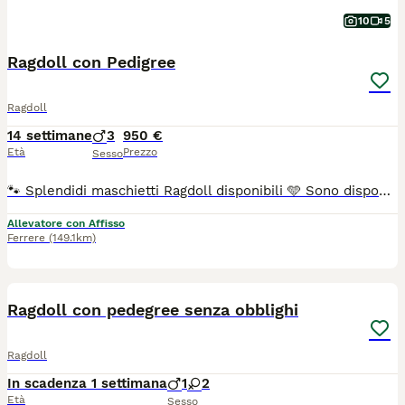
10
5
Ragdoll con Pedigree
Ragdoll
14 settimane
3
950 €
Età
Prezzo
Sesso
🐾 Splendidi maschietti Ragdoll disponibili 🩵 Sono disponibili meravigliosi maschietti Ragdoll nelle eleganti colorazioni Blue Mitted e Seal Mitted, pronti da subito a raggiungere la loro nuova famiglia. I nostri cuccioli sono cresciuti con amore in ambiente familiare, ben socializzati e selezionati con attenzione per salute, carattere e standard di razza. Sono dolcissimi, affettuosi e perfetti come compagni di vita. I genitori sono testati per le principali patologie genetiche della razza e vengono regolarmente sottoposti ai controlli sanitari consigliati. Ogni cucciolo verrà affidato con: 🐾 Pedigree FIAF 🐾 Microchip 🐾 Vaccinazioni e sverminazioni effettuate 🐾 Libretto sanitario 🐾 Certificato di buona salute rilasciato dal veterinario Cerchiamo famiglie amorevoli e responsabili che desiderino accogliere un Ragdoll come un vero membro della famiglia. Per maggiori informazioni, foto o per conoscere i nostri cuccioli, contattateci senza impegno. Allevamento Tenerdoll
Allevatore con Affisso
Ferrere
(149.1km)
7
Ragdoll con pedegree senza obblighi
Ragdoll
In scadenza 1 settimana
1
2
Età
Sesso