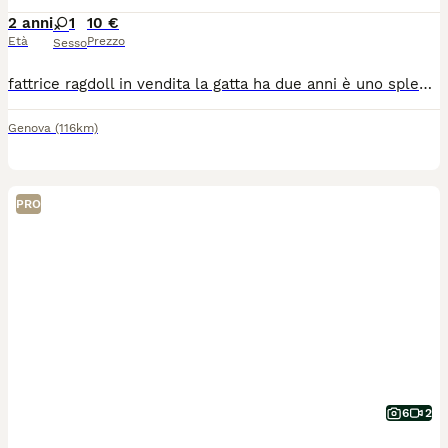
2 anni
1
10 €
Età
Prezzo
Sesso
fattrice ragdoll in vendita la gatta ha due anni è uno splendido esemplare di ragdoll Pedigree anfi e afef, complete vaccinazioni, microchip, razza purissima da più di tre generazioni sia da parte di padre che di madre ha già avuto una cuccioalta di 5 piccoli meravigliosi venduti subito. trattativa riservata l'animale può essere vendata anche in alernativa come animale da compagnia 3339573718
Genova
(116km)
PRO
6
2