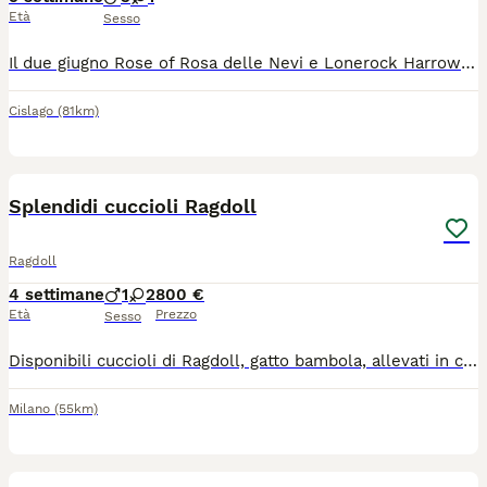
Età
Sesso
Il due giugno Rose of Rosa delle Nevi e Lonerock Harrow hanno avuto sei cuccioli . I cuccioli potranno raggiungere le loro nuove famiglie dai primi di settembre al compimento del terzo mese di vita con: Pedigree FIAF (WCF ) ministerialmente riconosciuto, vaccinati e sverminati , microchippati , con documentazione relativa ai genitori testati ed esenti per PKD,HCM, giardia , Fiv,Felv e regolare libretto sanitario . Più un kit di pappa a cui il gattino è abituato per i primi giorni , con contratto di cessione . Il prezzo indicato è per un gattino da compagnia .
Cislago
(81km)
7
1
Splendidi cuccioli Ragdoll
Ragdoll
4 settimane
1
2
800 €
Età
Prezzo
Sesso
Disponibili cuccioli di Ragdoll, gatto bambola, allevati in casa. Socializzati anche con cani. Carattere dolce e affettuoso.
Milano
(55km)
4
1