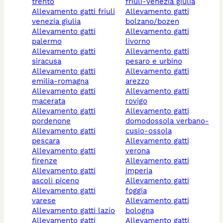
trento
friuli-venezia giulia
allevamento gatti friuli
allevamento gatti
venezia giulia
bolzano/bozen
allevamento gatti
allevamento gatti
palermo
livorno
allevamento gatti
allevamento gatti
siracusa
pesaro e urbino
allevamento gatti
allevamento gatti
emilia-romagna
arezzo
allevamento gatti
allevamento gatti
macerata
rovigo
allevamento gatti
allevamento gatti
pordenone
domodossola verbano-
allevamento gatti
cusio-ossola
pescara
allevamento gatti
allevamento gatti
verona
firenze
allevamento gatti
allevamento gatti
imperia
ascoli piceno
allevamento gatti
allevamento gatti
foggia
varese
allevamento gatti
allevamento gatti lazio
bologna
allevamento gatti
allevamento gatti