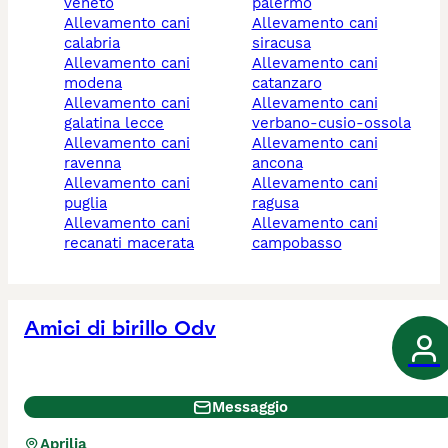
veneto
palermo
allevamento cani
allevamento cani
calabria
siracusa
allevamento cani
allevamento cani
modena
catanzaro
allevamento cani
allevamento cani
galatina lecce
verbano-cusio-ossola
allevamento cani
allevamento cani
ravenna
ancona
allevamento cani
allevamento cani
puglia
ragusa
allevamento cani
allevamento cani
recanati macerata
campobasso
Amici di birillo Odv
Messaggio
Aprilia