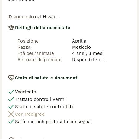
Si trova presso il canile Galileo Galilei di Latina. 

Si affida microchippato, sverminato, con preaffido e 
ID annuncio
:
czLHjwJul
iter di adozione. negativo alla leishmania e sterilizzato 
a maggio 2023. 

Dettagli della cucciolata
Per adozione, contattateci alla mail 💌  ******  con 
una breve presentazione. 

Posizione
Aprilia
Telefonicamente ( se non rispondiamo perchè 
Razza
Meticcio
impegnate a lavoro mandate un messaggio wp e 
Età dell'animale
4 anni, 3 mesi
sarete ricontattati) 

Animale disponibile
Disponibile ora
Paola 331/4833716 

Antonietta 338/4948846 ( dopo le 17) 

Sonia 333/2772597 

Stato di salute e documenti
Claudia 334/3297858
Vaccinato
Trattato contro i vermi
Stato di salute controllato
Con Pedigree
Sarà microchippato alla consegna