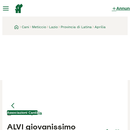
Annun
Cani
Meticcio
Lazio
Provincia di Latina
Aprilia
Associazioni Canili
Aprilia
1 mese
ALVI giovanissimo