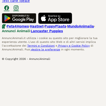
Test cane ideale
Pets4Homes
Hastnet
PuppyPlaats
MundoAnimalia
Annunci Animali
Lancaster Puppies
AnnunciAnimali.it utilizza i cookie su questo sito per migliorare la tua
esperienza utente. L'uso di questo sito Web e di altri servizi implica
l'accettazione dei
Termini e Condizioni
e
Privacy e Cookie Policy
di
AnnunciAnimali. Puoi
gestire le preferenze
in ogni momento.
© Copyright
2026
-
AnnunciAnimali