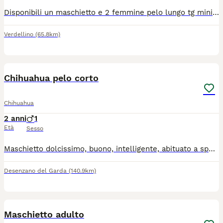
Disponibili un maschietto e 2 femmine pelo lungo tg mini verranno consegnati completi di ciclo vermifugo trattamento antiparassitario vaccino microchip certificato medico libretto sanitario iscrizione anagrafe canina passaggio di proprietà kit cucciolo pedigree enci genitori visibili solo persone responsabili siamo in provincia di Bergamo solo contatti telefonici 3491350788
Verdellino
(65.8km)
9
Chihuahua pelo corto
Chihuahua
2 anni
1
Età
Sesso
Maschietto dolcissimo, buono, intelligente, abituato a sporcare in giardino, solo da compagnia, ha microchip, libretto sanitario completo di vaccini e trattamento antiparassitario. Per informazioni contattatemi al 3398754098 Non è in regalo
Desenzano del Garda
(140.9km)
5
Maschietto adulto