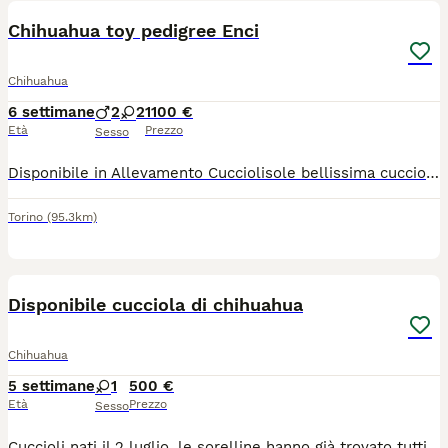
Chihuahua toy pedigree Enci
Chihuahua
6 settimane
2
2
1100 €
Età
Prezzo
Sesso
Disponibile in Allevamento Cucciolisole bellissima cucciola di chihuahua che si consegna DI PERSONA in tutta ITALIA da subito. La cucciola cucciola avrà doppia sverminazione, primo e secondo vaccino, libretto sanitario e visita veterinaria, microchip con relativo passaggio di proprietà, pedigree Enci e trattamento antiparassitario. Sarà abituata all'uso della traversina igienica e socializzata con altri cani e gatti. Cresce in famiglia giocando con bambini... Allevamento CUCCIOLISOLE anche whatapp
Torino
(95.3km)
1
Disponibile cucciola di chihuahua
Chihuahua
5 settimane
1
500 €
Età
Prezzo
Sesso
Cuccioli nati il 2 luglio, le sorelline hanno già trovato tutti una nuova famiglia, ed è rimasta solo questa dolcissima femminuccia in attesa di trovare la sua famiglia ​La piccola è prenotabile da subito e sarà pronta per venire con voi a partire dal 27 agosto. ​Per qualsiasi informazione, per ricevere altre foto contattatemi pure tramite WhatsApp al numero: 3385636194