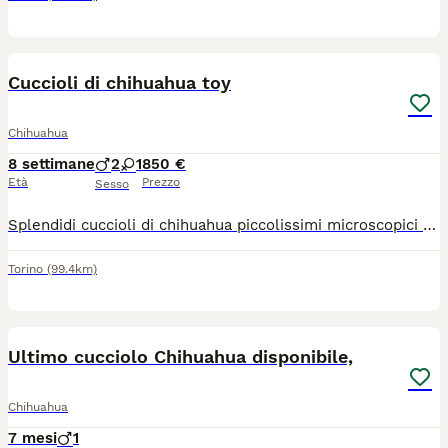
21
Cuccioli di chihuahua toy
Chihuahua
8 settimane
2
1
850 €
Età
Prezzo
Sesso
Splendidi cuccioli di chihuahua piccolissimi microscopici rimarranno molto piccoli colorazioni particolari sembrano dipinti con un pennello rimarranno intorno al 1,2 kg genitori visibili entrambi di mia proprietà, stop cortissimo testa a mela linea messicana, il vero chihuahua, coccoloni cresciuti in casa abituati a sporcare sulla traversina, saranno pronti per essere accolti in una nuova famiglia con ciclo sverminazioni, vaccino, microchip, passaggio di proprietà libretto sanitario, visita veterinaria contatto telefonico 3791459776 grazie
Torino
(99.4km)
7
Ultimo cucciolo Chihuahua disponibile,
Chihuahua
7 mesi
1