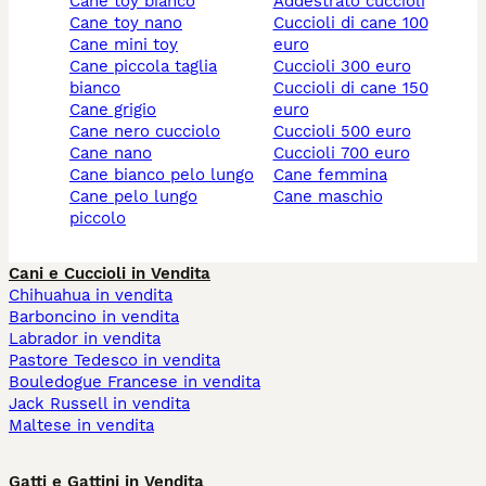
cane toy bianco
addestrato cuccioli
cane toy nano
cuccioli di cane 100
cane mini toy
euro
cane piccola taglia
cuccioli 300 euro
bianco
cuccioli di cane 150
cane grigio
euro
cane nero cucciolo
cuccioli 500 euro
cane nano
cuccioli 700 euro
cane bianco pelo lungo
cane femmina
cane pelo lungo
cane maschio
piccolo
Cani e Cuccioli in Vendita
Chihuahua in vendita
Barboncino in vendita
Labrador in vendita
Pastore Tedesco in vendita
Bouledogue Francese in vendita
Jack Russell in vendita
Maltese in vendita
Gatti e Gattini in Vendita