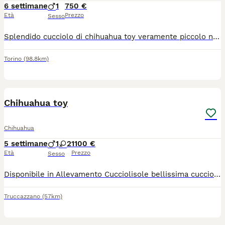
6 settimane
1
750 €
Età
Prezzo
Sesso
Splendido cucciolo di chihuahua toy veramente piccolo nato il 22 giugno sarà consegnabile dal 17 agosto con ciclo sverminazioni, vaccino microchip passaggio di proprietà libretto sanitario, abituato alla traversina cresciuto in casa dolce e affettuoso ben socializzato testa a mela muso corto molto bello genitori visibili entrambi di mia proprietà per venire a vederlo contattatemi al 379 1459776
Torino
(98.8km)
11
Chihuahua toy
Chihuahua
5 settimane
1
2
1100 €
Età
Prezzo
Sesso
Disponibile in Allevamento Cucciolisole bellissima cucciola di chihuahua sia femmina che maschio. La cucciola avrà doppia sverminazione, primo e secondo vaccino, libretto sanitario e visita veterinaria, microchip con relativo passaggio di proprietà e trattamento antiparassitario, PEDIGREE ENCI. Sarà abituata all'uso della traversina igienica e socializzata con altri cani e gatti. Cresce in famiglia giocando con bambini... Per info e video anche whatapp al 329 6954062
Truccazzano
(57km)
7