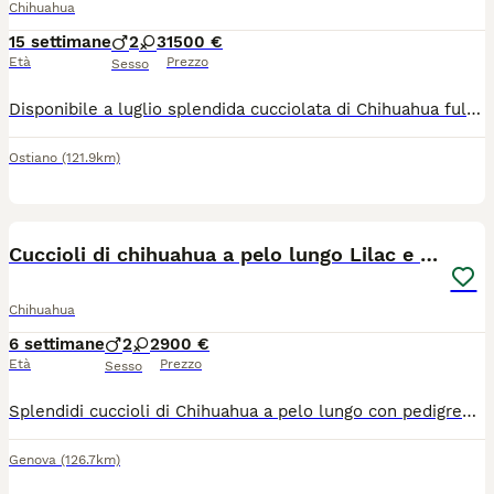
Chihuahua
15 settimane
2
3
1500 €
Età
Prezzo
Sesso
​Disponibile a luglio splendida cucciolata di Chihuahua fulvi (anche carbonati con macchie bianche). ​ 🏆 Genealogia e Salute La qualità dei nostri cuccioli parte dalle loro radici. Entrambi i genitori provengono da due dei più rinomati allevamenti italiani (documenti in foto) scelti per l'eccellenza delle loro linee di sangue e per l'attenzione alla salute e al carattere: Genitori visibili e di nostra proprietà. Carattere equilibrato, socievole e affettuoso. ❤️ La nostra Filosofia: Etica e Libertà Crediamo fermamente che un cane felice sia un cane che vive la casa. La nostra non è una produzione "in serie", ma un atto d'amore. Per informazioni, foto o per venire a conoscere i piccoli e i loro genitori, contattateci qui o sulla nostra pagina Fb (i chihuahua delle lanterne) o Ig (le_lanterne_) *Siamo a disposizione per qualsiasi consiglio pre e post-adozione.*
Ostiano
(121.9km)
14
Cuccioli di chihuahua a pelo lungo Lilac e Blu
Chihuahua
6 settimane
2
2
900 €
Età
Prezzo
Sesso
Splendidi cuccioli di Chihuahua a pelo lungo con pedigree ENCI Disponibili splendidi cuccioli di Chihuahua a pelo lungo, nati il 26/06/2026, allevati con amore in ambiente familiare. Entrambi i genitori sono muniti di pedigree ENCI e i cuccioli saranno ceduti solo dopo il compimento dell’età prevista dalla normativa. Disponibili: * 🩵 1 Maschi: €900 * 🩷 2 Femmine: €1.200 I cuccioli saranno consegnati con: ✔ Microchip ✔ Prima vaccinazione ✔ Sverminazioni effettuate ✔ Libretto sanitario ✔ Pedigree ENCI richiesto I cuccioli cresceranno in ambiente familiare, saranno abituati al contatto con le persone e con i bambini, ricevendo fin da piccoli le migliori cure. Per maggiori informazioni, foto o per fissare una visita, contattatemi in privato. Solo persone realmente interessate e amanti della razza.
Genova
(126.7km)