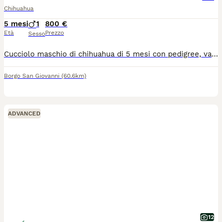
Chihuahua
5 mesi
1
800 €
Età
Prezzo
Sesso
Cucciolo maschio di chihuahua di 5 mesi con pedigree, vaccini , microchip. Provincia di Lodi. Disponibile da subito, visibili anche i genitori.
Borgo San Giovanni
(60.6km)
ADVANCED
12