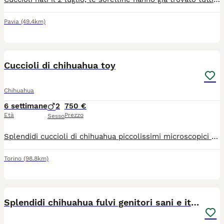
Pavia
(49.4km)
7
Cuccioli di chihuahua toy
Chihuahua
6 settimane
2
750 €
Età
Prezzo
Sesso
Splendidi cuccioli di chihuahua piccolissimi microscopici rimarranno molto piccoli genitori visibili entrambi di mia proprietà sono nati il 22 giugno verranno consegnati al compimento dei 60gg con ciclo sverminazioni vaccino microchip passaggio di proprietà libretto sanitario contatto telefonico 379 1459776
Torino
(98.8km)
15
Splendidi chihuahua fulvi genitori sani e italiani