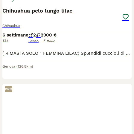
Chihuahua pelo lungo lilac
Chihuahua
6 settimane
2
2
900 €
Età
Prezzo
Sesso
( RIMASTA SOLO 1 FEMMINA LILAC) Splendidi cuccioli di Chihuahua a pelo lungo con pedigree ENCI Disponibili splendidi cuccioli di Chihuahua a pelo lungo, nati il 26/06/2026, allevati con amore in ambiente familiare. Entrambi i genitori sono muniti di pedigree ENCI e i cuccioli saranno ceduti solo dopo il compimento dell’età prevista dalla normativa. Disponibili: * 🩵 Maschi: €900 * 🩷 Femmine: €1.200 I cuccioli saranno consegnati con: ✔ Microchip ✔ Prima vaccinazione ✔ Sverminazioni effettuate ✔ Libretto sanitario ✔ Pedigree ENCI richiesto I cuccioli cresceranno in ambiente familiare, saranno abituati al contatto con le persone e con i bambini, ricevendo fin da piccoli le migliori cure. Per maggiori informazioni, foto o per fissare una visita, contattatemi in privato. Solo persone realmente interessate e amanti della razza.
Genova
(126.5km)
PRO