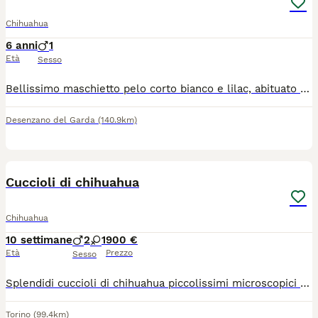
Chihuahua
6 anni
1
Età
Sesso
Bellissimo maschietto pelo corto bianco e lilac, abituato a sporcare in giardino, dolcissimo, solo da compagnia, no altri maschi, per informazioni solo telefoniche, 3398754098. Non è in regalo
Desenzano del Garda
(140.9km)
12
Cuccioli di chihuahua
Chihuahua
10 settimane
2
1
900 €
Età
Prezzo
Sesso
Splendidi cuccioli di chihuahua piccolissimi microscopici rimarranno molto piccoli intorno a 1,2 kg genitori visibili entrambi di mia proprietà papà figlio di campioni nazionali e internazionali molto belli dolci ed equilibrati adatti a tutti disponibili sia maschi che femmine si cedono con sverninazione, vaccino, microchip passaggio di proprietà libretto sanitario Visita veterinaria contatto telefonico 379 1459776 anche whatapp
Torino
(99.4km)