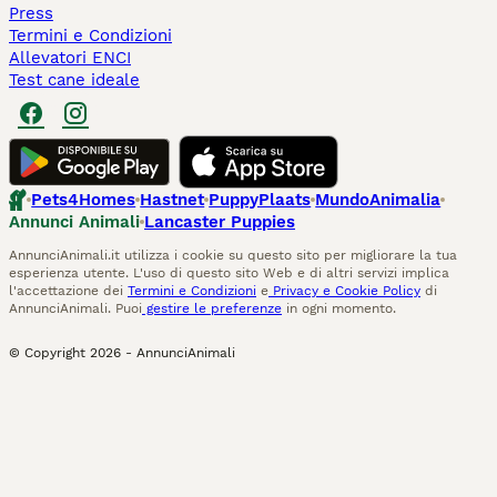
Press
Termini e Condizioni
Allevatori ENCI
Test cane ideale
Pets4Homes
Hastnet
PuppyPlaats
MundoAnimalia
Annunci Animali
Lancaster Puppies
AnnunciAnimali.it utilizza i cookie su questo sito per migliorare la tua
esperienza utente. L'uso di questo sito Web e di altri servizi implica
l'accettazione dei
Termini e Condizioni
e
Privacy e Cookie Policy
di
AnnunciAnimali. Puoi
gestire le preferenze
in ogni momento.
© Copyright
2026
-
AnnunciAnimali