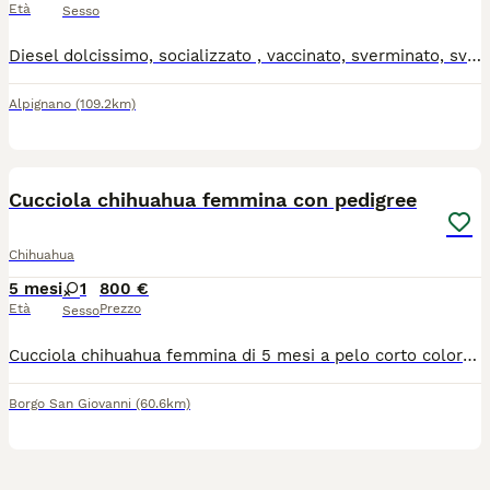
Età
Sesso
Diesel dolcissimo, socializzato , vaccinato, sverminato, svezzato. Nato il 8 Gennaio 2026 Si cede con Pedigree Enci, kit cucciolo omaggio, certificato di buona salute contratto di vendita, tre incontri gratuiti di addestramento gestionale. Contatta Ilaria al numero 3338339535
Alpignano
(109.2km)
8
1
Cucciola chihuahua femmina con pedigree
Chihuahua
5 mesi
1
800 €
Età
Prezzo
Sesso
Cucciola chihuahua femmina di 5 mesi a pelo corto color bianco fulvo, con pedigree, microchip e vaccini. Genitori di mia proprietà e visibili in provincia di Lodi
Borgo San Giovanni
(60.6km)