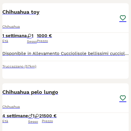
Chihuahua toy
Chihuahua
1 settimana
1
1000 €
Età
Prezzo
Sesso
Disponibile in Allevamento Cucciolisole bellissimi cuccioli di chihuahua si vari colori che si consegnano DI PERSONA in tutta ITALIA dal 20 agosto in poi. I cuccioli avranno doppia sverminazione, primo e secondo vaccino, libretto sanitario e visita veterinaria, microchip con relativo passaggio di proprietà, pedigree Enci e trattamento antiparassitario. Saranno abituati all'uso della traversina igienica e socializzati con altri cani e gatti. Crescono in famiglia giocando con bambini... Allevamento CUCCIOLISOLE anche whatapp
Truccazzano
(57km)
15
Chihuahua pelo lungo
Chihuahua
4 settimane
1
2
1500 €
Età
Prezzo
Sesso