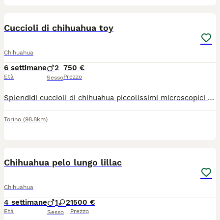
10
Cuccioli di chihuahua toy
Chihuahua
6 settimane
2
750 €
Età
Prezzo
Sesso
Splendidi cuccioli di chihuahua piccolissimi microscopici rimarranno molto piccoli intorno a 1,2 kg genitori visibili entrambi di mia proprietà sono due maschietti verranno consegnati al compimento dei 60gg con ciclo sverminazioni vaccino microchip passaggio di proprietà libretto sanitario contatto telefonico 379 1459776
Torino
(98.8km)
4
Chihuahua pelo lungo lillac
Chihuahua
4 settimane
1
2
1500 €
Età
Prezzo
Sesso