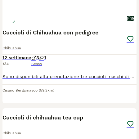
5
Cuccioli di Chihuahua con pedigree
Chihuahua
12 settimane
3
1
Età
Sesso
Sono disponibili alla prenotazione tre cuccioli maschi di Chihuahua nati il 15 maggio 2026. Verranno affidati alla famiglia dai 75 giorni in poi. Tutti avranno pedigree ENCI, iscrizione Anagrafe Canina, certificato veterinario di buona salute, microchip, vaccinazioni, sverminazioni, libretto sanitario e kit cucciolo "benvenuto a casa". I genitori sono testati per cuore, occhi e rotule, inoltre hanno entrambi test DNA esente per atrofia progressiva della retina, malattia ereditaria. Di tutti i certificati si rilascia copia. I cuccioli stanno crescendo in casa, a stretto contatto con la nostra famiglia e con le altre compagne della stessa razza ma anche diversa. Il nostro obiettivo è poter affidare a famiglie attente e amorevoli, cuccioli sani, equilibrati, ben socializzati e coccoloni. Svolgiamo pratica per il passaggio di proprietà, seguiamo l'inserimento in famiglia e diamo la nostra disponibilità anche in futuro. Per maggiori informazioni telefonare al 340/0574526.
Cisano Bergamasco
(59.2km)
9
1
Cuccioli di chihuahua tea cup
Chihuahua