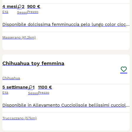
4 mesi
2
900 €
Età
Prezzo
Sesso
Disponibile dolcissima femminuccia pelo lungo color cioccolato. La piccola ha un carattere straordinario, è un vero gioiellino un regalo x l’anima e la mente , con lei non ci può annoiare. Ama la compagnia sua dei suoi simili che umani. Solo persone serie e amati dei animali. No allevatori. Solo famiglie. Consegnamo personalmente in tutta Italia.
Masserano
(41.2km)
15
1
Chihuahua toy femmina
Chihuahua
5 settimane
1
1100 €
Età
Prezzo
Sesso
Disponibile in Allevamento Cucciolisole bellissimi cuccioli di chihuahua si vari colori che si consegnano DI PERSONA in tutta ITALIA dal 20 agosto in poi. I cuccioli avranno doppia sverminazione, primo e secondo vaccino, libretto sanitario e visita veterinaria, microchip con relativo passaggio di proprietà, pedigree Enci e trattamento antiparassitario. Saranno abituati all'uso della traversina igienica e socializzati con altri cani e gatti. Crescono in famiglia giocando con bambini... Allevamento CUCCIOLISOLE anche whatapp
Truccazzano
(57km)
21