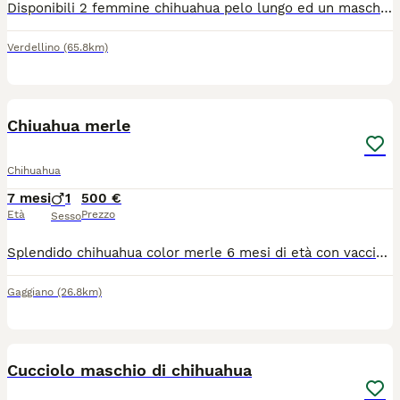
Disponibili 2 femmine chihuahua pelo lungo ed un maschietto taglia mini verranno consegnati completi di ciclo vermifugo trattamento antiparassitario vaccino microchip certificato medico libretto sanitario iscrizione anagrafe canina passaggio di proprietà kit cucciolo pedigree enci genitori visibili entrambi solo persone responsabili
Verdellino
(65.8km)
7
Chiuahua merle
Chihuahua
7 mesi
1
500 €
Età
Prezzo
Sesso
Splendido chihuahua color merle 6 mesi di età con vaccinazioni fatte maschio molto docile e affettuoso!
Gaggiano
(26.8km)
5
1
Cucciolo maschio di chihuahua