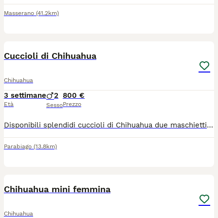
Masserano
(41.2km)
9
Cuccioli di Chihuahua
Chihuahua
3 settimane
2
800 €
Età
Prezzo
Sesso
Disponibili splendidi cuccioli di Chihuahua due maschietti, genitori visibili in quanto di nostra proprietà, verranno ceduti con microchip, visita veterinaria e primo vaccino. Disponibili dal 14 /09
Parabiago
(13.8km)
4
Chihuahua mini femmina
Chihuahua