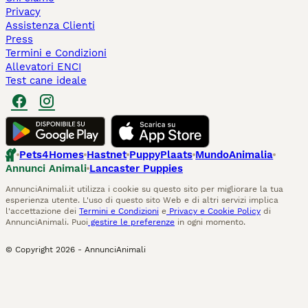
Privacy
Assistenza Clienti
Press
Termini e Condizioni
Allevatori ENCI
Test cane ideale
Pets4Homes
Hastnet
PuppyPlaats
MundoAnimalia
Annunci Animali
Lancaster Puppies
AnnunciAnimali.it utilizza i cookie su questo sito per migliorare la tua
esperienza utente. L'uso di questo sito Web e di altri servizi implica
l'accettazione dei
Termini e Condizioni
e
Privacy e Cookie Policy
di
AnnunciAnimali. Puoi
gestire le preferenze
in ogni momento.
© Copyright
2026
-
AnnunciAnimali