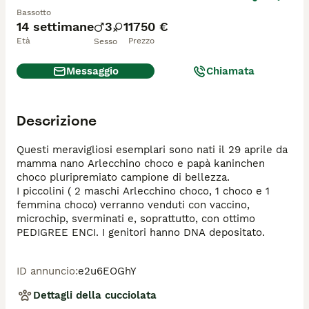
Bassotto
14 settimane
3
1
1750 €
Età
Prezzo
Sesso
Messaggio
Chiamata
Descrizione
Questi meravigliosi esemplari sono nati il 29 aprile da 
mamma nano Arlecchino choco e papà kaninchen 
choco pluripremiato campione di bellezza.

I piccolini ( 2 maschi Arlecchino choco, 1 choco e 1 
femmina choco) verranno venduti con vaccino, 
microchip, sverminati e, soprattutto, con ottimo 
PEDIGREE ENCI. I genitori hanno DNA depositato.
ID annuncio
:
e2u6EOGhY
Dettagli della cucciolata