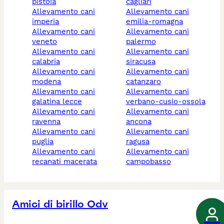
pistoia
cagliari
allevamento cani
allevamento cani
imperia
emilia-romagna
allevamento cani
allevamento cani
veneto
palermo
allevamento cani
allevamento cani
calabria
siracusa
allevamento cani
allevamento cani
modena
catanzaro
allevamento cani
allevamento cani
galatina lecce
verbano-cusio-ossola
allevamento cani
allevamento cani
ravenna
ancona
allevamento cani
allevamento cani
puglia
ragusa
allevamento cani
allevamento cani
recanati macerata
campobasso
Amici di birillo Odv