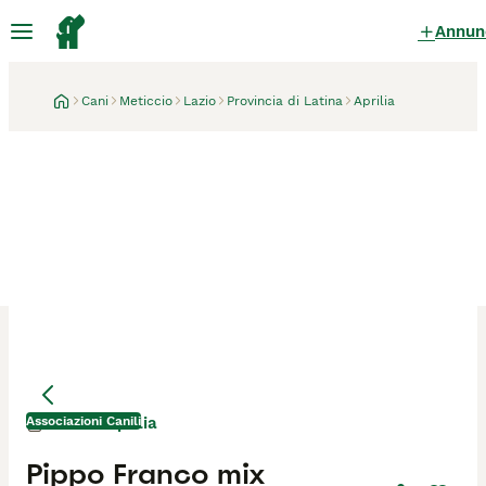
Annun
Cani
Meticcio
Lazio
Provincia di Latina
Aprilia
Associazioni Canili
Aprilia
1 mese
Pippo Franco mix