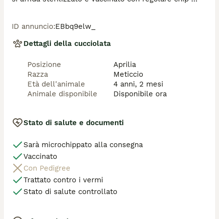
dopo controllo preaffido. 

Per info sulla sua adozione: 💌 ******  

ID annuncio
:
EBbq9elw_
📞 Paola 331/ ****** 📞 Antonietta 338/ ****** 
(chiamate dopo le 17.00)

Dettagli della cucciolata
📞 Sonia ****** 📞 Claudia 334/ ****** (solo 
messaggio WhatsApp) 

Posizione
Aprilia
Se non rispondiamo subito è perché siamo a lavoro, 
Razza
Meticcio
lasciate un messaggio e sarete ricontattati. 

Età dell'animale
4 anni, 2 mesi
Animale disponibile
Disponibile ora
Stato di salute e documenti
Sarà microchippato alla consegna
Vaccinato
Con Pedigree
Trattato contro i vermi
Stato di salute controllato