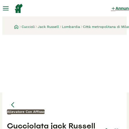
Annun
Cuccioli
Jack Russell
Lombardia
Città metropolitana di Mila
Allevatore Con Affisso
Milano
1 mese
Mamma
Mamma
Cucciolata jack Russell