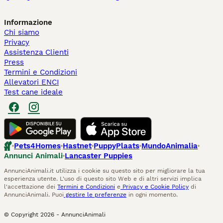
Informazione
Chi siamo
Privacy
Assistenza Clienti
Press
Termini e Condizioni
Allevatori ENCI
Test cane ideale
Pets4Homes
Hastnet
PuppyPlaats
MundoAnimalia
Annunci Animali
Lancaster Puppies
AnnunciAnimali.it utilizza i cookie su questo sito per migliorare la tua
esperienza utente. L'uso di questo sito Web e di altri servizi implica
l'accettazione dei
Termini e Condizioni
e
Privacy e Cookie Policy
di
AnnunciAnimali. Puoi
gestire le preferenze
in ogni momento.
© Copyright
2026
-
AnnunciAnimali