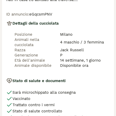
Cuccioli socializzati,sani,allevati da famiglia di medico 
veterinario.

ID annuncio
:
eGqcsmPNV
Pedigree Roi

Microchip, due trattamenti sverminanti e due 
Dettagli della cucciolata
vaccinazioni 

Vendita Con FATTURA. 

Posizione
Milano
Tassativamente no commercianti, no spedizioni a 
Animali nella
sconosciuti, no allevatori
4 maschio / 3 femmina
cucciolata
Razza
Jack Russell
Generazione
P
Età dell'animale
14 settimane, 1 giorno
Animale disponibile
Disponibile ora
Stato di salute e documenti
Sarà microchippato alla consegna
Vaccinato
Trattato contro i vermi
Stato di salute controllato