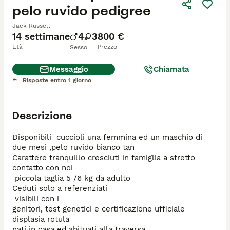
pelo ruvido pedigree
Jack Russell
14 settimane
4
3
800 €
Età
Prezzo
Sesso
Messaggio
Chiamata
Risposte entro 1 giorno
Descrizione
Disponibili  cuccioli una femmina ed un maschio di 
due mesi ,pelo ruvido bianco tan

Carattere tranquillo cresciuti in famiglia a stretto 
contatto con noi

 piccola taglia 5 /6 kg da adulto

Ceduti solo a referenziati 

 visibili con i  

genitori, test genetici e certificazione ufficiale 
displasia rotula 

nati in casa ed abituati alla traversa.
