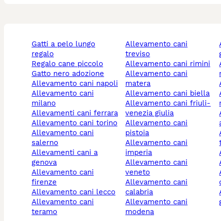
gatti a pelo lungo
allevamento cani
allev
regalo
treviso
regalo cane piccolo
allevamento cani rimini
allev
gatto nero adozione
allevamento cani
allevamento cani napoli
matera
allevamento cani
allevamento cani biella
allev
milano
allevamento cani friuli-
allevamenti cani ferrara
venezia giulia
allev
allevamento cani torino
allevamento cani
allevamento cani
pistoia
allev
salerno
allevamento cani
allevamenti cani a
imperia
genova
allevamento cani
allevamento cani
veneto
allev
firenze
allevamento cani
allevamento cani lecco
calabria
allev
allevamento cani
allevamento cani
teramo
modena