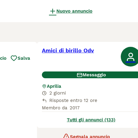
Nuovo annuncio
Amici di birillo Odv
cio
Salva
Messaggio
Aprilia
2 giorni
Risposte entro 12 ore
Membro da
2017
Tutti gli annunci (133)
Segnala annuncio