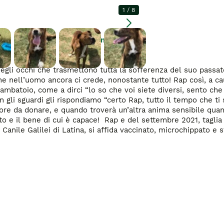
1
/
8
Ingrandire
egli occhi che trasmettono tutta la sofferenza del suo passato
 nell’uomo ancora ci crede, nonostante tutto! Rap così, a cau
gambatoio, come a dirci “lo so che voi siete diversi, sento che
gli sguardi gli rispondiamo “certo Rap, tutto il tempo che ti s
re da donare, e quando troverà un’altra anima sensibile quant
tto e il bene di cui è capace! ️ Rap e del settembre 2021, taglia
Canile Galilei di Latina, si affida vaccinato, microchippato e st
gio WhatsApp) 

e un messaggio e sarete ricontattati. 
