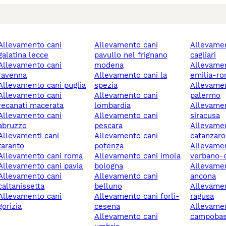
amento cani
allevamento cani
allevamento cani
galatina lecce
pavullo nel frignano
cagliari
amento cani
modena
allevamento cani
ravenna
allevamento cani la
emilia-r
allevamento cani puglia
spezia
allevamento cani
amento cani
allevamento cani
palermo
recanati macerata
lombardia
allevamento cani
amento cani
allevamento cani
siracusa
abruzzo
pescara
allevamento cani
amenti cani
allevamento cani
catanzaro
taranto
potenza
allevamento cani
allevamento cani roma
allevamento cani imola
verbano-
allevamento cani pavia
bologna
allevamento cani
amento cani
allevamento cani
ancona
caltanissetta
belluno
allevamento cani
amento cani
allevamento cani forlì-
ragusa
gorizia
cesena
allevamento cani
allevamento cani
campoba