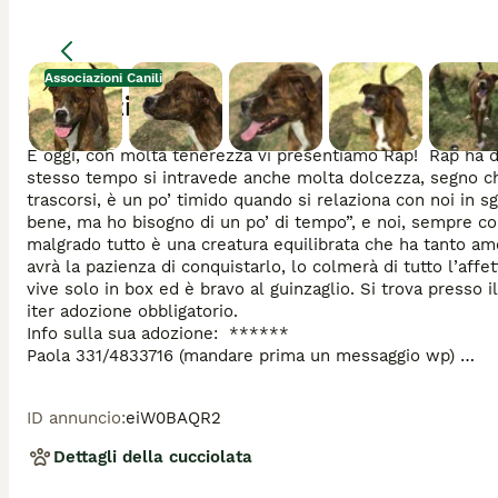
Associazioni Canili
Descrizione
E oggi, con molta tenerezza vi presentiamo Rap! ️ Rap ha d
stesso tempo si intravede anche molta dolcezza, segno che
trascorsi, è un po’ timido quando si relaziona con noi in s
bene, ma ho bisogno di un po’ di tempo”, e noi, sempre con 
malgrado tutto è una creatura equilibrata che ha tanto amo
avrà la pazienza di conquistarlo, lo colmerà di tutto l’affe
vive solo in box ed è bravo al guinzaglio. Si trova presso il 
iter adozione obbligatorio.

Info sulla sua adozione:  ******  

Paola 331/4833716 (mandare prima un messaggio wp) 

Antonietta 338/4948846 (chiamate dopo le 17.30) 

Sonia ******  (mandare prima un messaggio wp) 

ID annuncio
:
eiW0BAQR2
Claudia 334/3297858 (se non risponde mandare un messag
Se non rispondiamo subito è perché siamo a lavoro, lasciat
Dettagli della cucciolata
Grazie.🩷