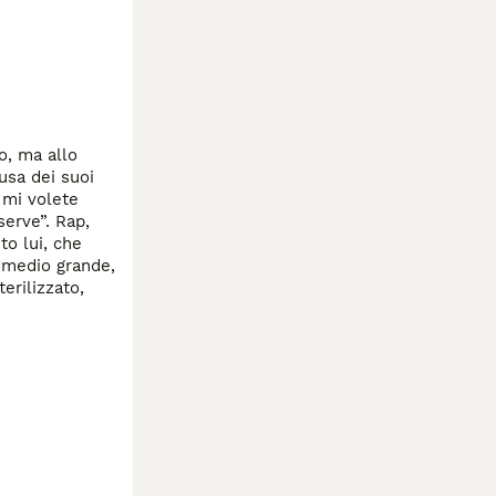
, ma allo 
sa dei suoi 
 mi volete 
erve”. Rap, 
o lui, che 
 medio grande, 
erilizzato, 