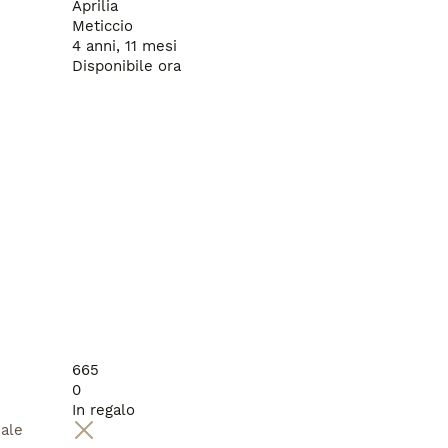
Aprilia
Meticcio
4 anni, 11 mesi
Disponibile ora
665
0
In regalo
male