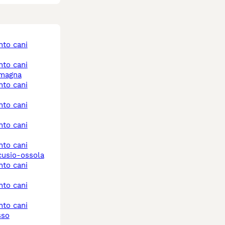
omagna
cusio-ossola
sso