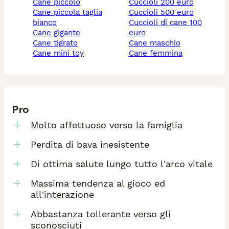
cane piccolo
cuccioli 200 euro
cane piccola taglia
cuccioli 500 euro
bianco
cuccioli di cane 100
cane gigante
euro
cane tigrato
cane maschio
cane mini toy
cane femmina
Pro
Molto affettuoso verso la famiglia
Perdita di bava inesistente
Di ottima salute lungo tutto l'arco vitale
Massima tendenza al gioco ed
all'interazione
Abbastanza tollerante verso gli
sconosciuti