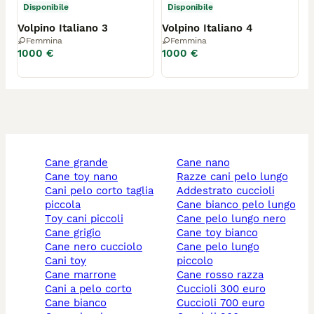
Disponibile
Disponibile
Volpino Italiano 3
Volpino Italiano 4
Femmina
Femmina
1000 €
1000 €
cane grande
cane nano
cane toy nano
razze cani pelo lungo
cani pelo corto taglia
addestrato cuccioli
piccola
cane bianco pelo lungo
toy cani piccoli
cane pelo lungo nero
cane grigio
cane toy bianco
cane nero cucciolo
cane pelo lungo
cani toy
piccolo
cane marrone
cane rosso razza
cani a pelo corto
cuccioli 300 euro
cane bianco
cuccioli 700 euro