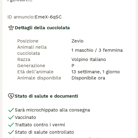
Avranno avuto prima della consegna, completa visita 
veterinaria e viene consegnato certificato di buona 
ID annuncio
:
EmeX-6qSC
salute.

Libretto sanitario con fustella microchip inoculato, le 
Dettagli della cucciolata
sverminazioni ed il primo vaccino.

Pratica per passaggio di proprieta' in Anagrafe Canina 
Posizione
Zevio
compilata e sottoscritta.

Animali nella
Contratto di cessione.

1 maschio / 3 femmina
cucciolata
PEDIGREE' ENCI

Razza
Volpino Italiano
Massima professionalita' e serieta'. Il nostro e' un 
Generazione
P
allevamento amatoriale monorazza e operiamo nel 
Età dell'animale
13 settimane, 1 giorno
settore da parecchi anni.

Animale disponibile
Disponibile ora
Per ulteriori informazioni, se interessati, e' gradito 
colloquio telefonico.
Stato di salute e documenti
Sarà microchippato alla consegna
Vaccinato
Trattato contro i vermi
Stato di salute controllato