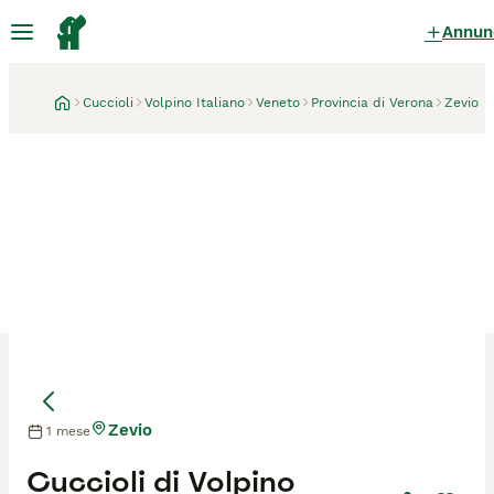
Annun
Cuccioli
Volpino Italiano
Veneto
Provincia di Verona
Zevio
Zevio
1 mese
Mamma
Mamma
Cuccioli di Volpino