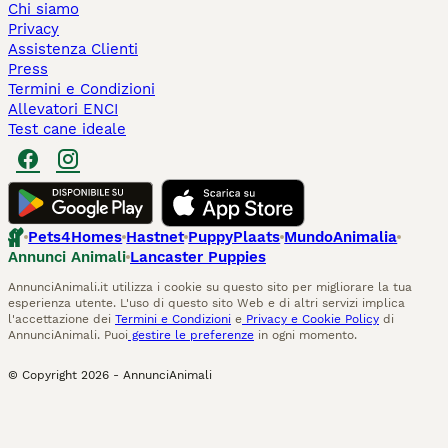
Chi siamo
Privacy
Assistenza Clienti
Press
Termini e Condizioni
Allevatori ENCI
Test cane ideale
Pets4Homes
Hastnet
PuppyPlaats
MundoAnimalia
Annunci Animali
Lancaster Puppies
AnnunciAnimali.it utilizza i cookie su questo sito per migliorare la tua
esperienza utente. L'uso di questo sito Web e di altri servizi implica
l'accettazione dei
Termini e Condizioni
e
Privacy e Cookie Policy
di
AnnunciAnimali. Puoi
gestire le preferenze
in ogni momento.
© Copyright
2026
-
AnnunciAnimali