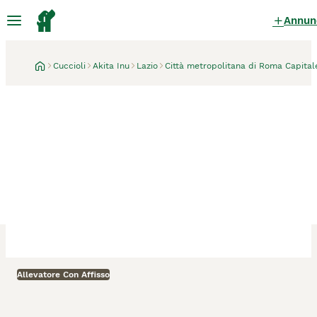
Annun
Cuccioli
Akita Inu
Lazio
Città metropolitana di Roma Capital
Allevatore Con Affisso
Castel Madama
1 mese
Cucciolo Akita inu (Top