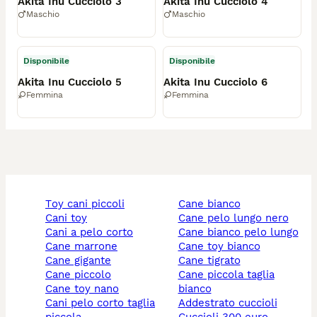
Akita Inu Cucciolo 3
Akita Inu Cucciolo 4
Maschio
Maschio
Disponibile
Disponibile
Akita Inu Cucciolo 5
Akita Inu Cucciolo 6
Femmina
Femmina
toy cani piccoli
cane bianco
cani toy
cane pelo lungo nero
cani a pelo corto
cane bianco pelo lungo
cane marrone
cane toy bianco
cane gigante
cane tigrato
cane piccolo
cane piccola taglia
cane toy nano
bianco
cani pelo corto taglia
addestrato cuccioli