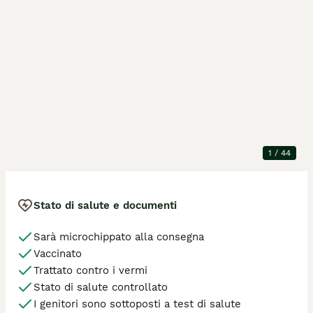
ID annuncio
:
_Ex1V5f-j
Dettagli della cucciolata
Posizione
Castel Madama
Animali nella
4 maschio / 2 femmina
cucciolata
Razza
Akita Inu
Generazione
P
Età dell'animale
5 mesi, 6 giorni
1
/
44
Animale disponibile
Disponibile ora
Stato di salute e documenti
Sarà microchippato alla consegna
Vaccinato
Trattato contro i vermi
Stato di salute controllato
I genitori sono sottoposti a test di salute