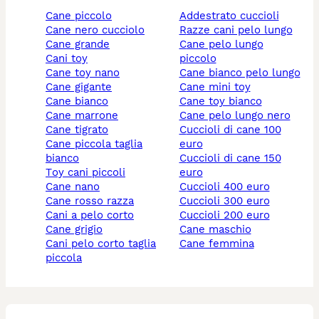
cane piccolo
addestrato cuccioli
cane nero cucciolo
razze cani pelo lungo
cane grande
cane pelo lungo
cani toy
piccolo
cane toy nano
cane bianco pelo lungo
cane gigante
cane mini toy
cane bianco
cane toy bianco
cane marrone
cane pelo lungo nero
cane tigrato
cuccioli di cane 100
cane piccola taglia
euro
bianco
cuccioli di cane 150
toy cani piccoli
euro
cane nano
cuccioli 400 euro
cane rosso razza
cuccioli 300 euro
cani a pelo corto
cuccioli 200 euro
cane grigio
cane maschio
cani pelo corto taglia
cane femmina
piccola