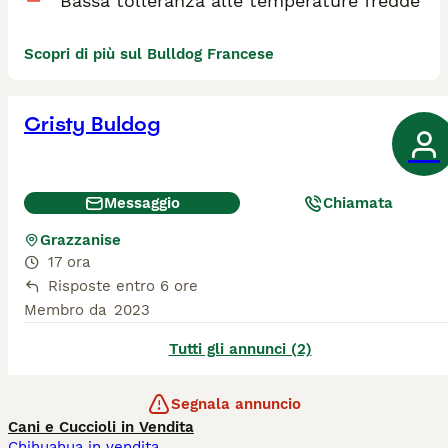
Bassa tolleranza alle temperature fredde
Scopri di più sul Bulldog Francese
Cristy Buldog
Messaggio
Chiamata
Grazzanise
17 ora
Risposte entro 6 ore
Membro da
2023
Tutti gli annunci (2)
Segnala annuncio
Cani e Cuccioli in Vendita
Chihuahua in vendita