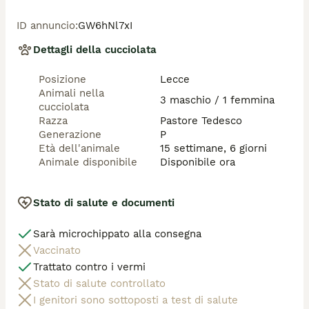
Genitori brevettati e selezionati con deposito DNA , 
esenti da ogni tipo di malattia, esenzione certificata su 
ID annuncio
:
GW6hNl7xI
pedigree di displasia anca e gomito (HD A ED 0)

Cuccioli ottimo sia per Expo e attività agonistica che 
Dettagli della cucciolata
per compagnia,ideale per chi desidera allevare 
,intraprendere la carriera sportiva o semplicemente 
Posizione
Lecce
per chi ama la razza e desidera avere un amico fidato 
Animali nella
di indole buona e tranquilla adatto per bambini e 
3 maschio / 1 femmina
cucciolata
adulti

Razza
Pastore Tedesco
I cuccioli vengono consegnati con

Generazione
P
Pedigree Rosa

Età dell'animale
15 settimane, 6 giorni
libretto sanitario

Animale disponibile
Disponibile ora
sverminazione completa

*vaccinazioni completa

*microchip (iscrizione anagrafe canina)

Stato di salute e documenti
ed eventualmente passaggio di proprietà al nuovo 
proprietario

Sarà microchippato alla consegna
*Affisso dell'Allevamento

Possibile Consegna a domicilio con mezzi autorizzati

Vaccinato
Cucciolo veramente importanti no perditempo 
Trattato contro i vermi
contattare se realmente interessati telefonicamente o 
Stato di salute controllato
whatsapp al 3201535731
I genitori sono sottoposti a test di salute