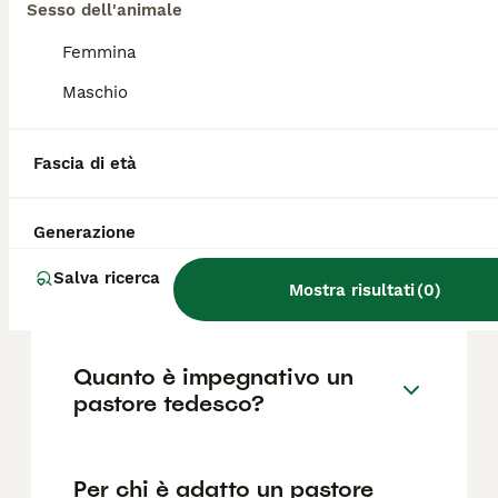
Tedesco di razza pura in Italia è di circa 315€
Sesso dell'animale
,anche se i prezzi possono variare in base a
fattori come il pedigree, la reputazione
Femmina
dell'allevatore e la posizione.
Maschio
Quali sono i difetti del
Fascia di età
pastore tedesco?
Generazione
Dove è bene far dormire un
Salva ricerca
pastore tedesco?
Mostra risultati
(
0
)
Quanto è impegnativo un
pastore tedesco?
Per chi è adatto un pastore