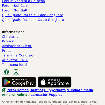
Cani in Vendita a Bologna
Forum Sui Cani
Forum Sui Gatti
Quiz: Quale Razza di Cane Scegliere
Quiz: Quale Razza di Gatto Scegliere
Informazione
Chi siamo
Privacy
Assistenza Clienti
Press
Termini e Condizioni
Allevatori ENCI
Test cane ideale
Pets4Homes
Hastnet
PuppyPlaats
MundoAnimalia
Annunci Animali
Lancaster Puppies
AnnunciAnimali.it utilizza i cookie su questo sito per migliorare la tua