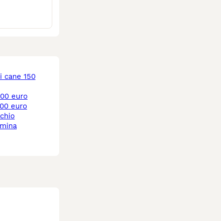
 500 euro
 700 euro
chio
mmina