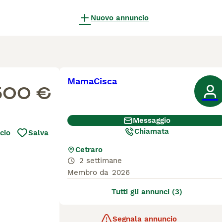
Nuovo annuncio
MamaCisca
500 €
Messaggio
Chiamata
cio
Salva
Cetraro
2 settimane
Membro da
2026
Tutti gli annunci (3)
Segnala annuncio