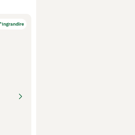
Ingrandire
Nati da genitori selezionati e cresciuti in ambiente familiare. Ceduti con pedigre, documentazione sanitaria, sverminati, vaccinati. 