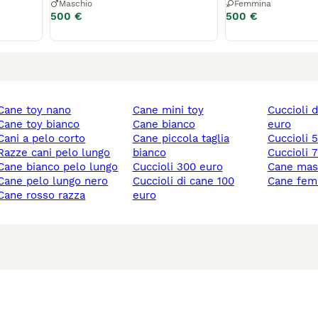
Maschio
Femmina
500 €
500 €
cane toy nano
cane mini toy
cuccioli di cane 150
cane toy bianco
cane bianco
euro
cani a pelo corto
cane piccola taglia
cuccioli
razze cani pelo lungo
bianco
cuccioli
cane bianco pelo lungo
cuccioli 300 euro
cane mas
cane pelo lungo nero
cuccioli di cane 100
cane fe
cane rosso razza
euro