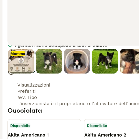
Stato di salute e documenti
Sarà microchippato alla consegna
Vaccinato
Trattato contro i vermi
Stato di salute controllato
I genitori sono sottoposti a test di salute
Con Pedigree
Mamma
Informazioni
Visualizzazioni
Preferiti
avv. Tipo
L'inserzionista è il proprietario o l'allevatore dell'ani
Cucciolata
Disponibile
Disponibile
Akita Americano 1
Akita Americano 2