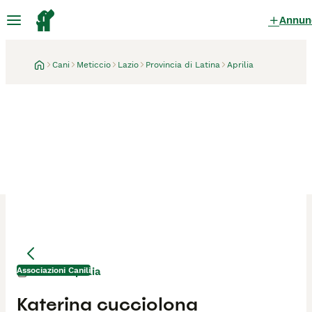
Annun
Cani
Meticcio
Lazio
Provincia di Latina
Aprilia
Associazioni Canili
Aprilia
1 mese
Katerina cucciolona