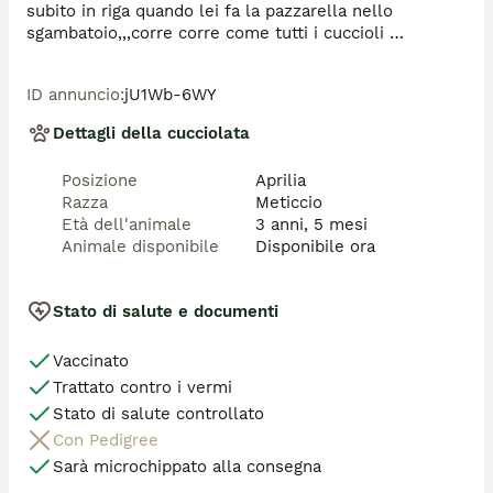
subito in riga quando lei fa la pazzarella nello 
sgambatoio,,,corre corre come tutti i cuccioli 
dovrebbero fare,. Merita veramente una bellissima 
famiglia, vi darà grandissime soddisfazioni.

ID annuncio
:
jU1Wb-6WY
 la sua futura taglia è media. 

Si affida microchippata, sverminata, con preaffido e 
Dettagli della cucciolata
iter di adozione. 

Per adozione, contattateci alla mail 💌  ******  con 
Posizione
Aprilia
una breve presentazione. 

Razza
Meticcio
Telefonicamente ( se non rispondiamo perchè 
Età dell'animale
3 anni, 5 mesi
impegnate a lavoro mandate un messaggio wp e 
Animale disponibile
Disponibile ora
sarete ricontattati) Paola 331/4833716 Antonietta 
338/4948846 ( dopo le 17) Sonia 333/2772597 Claudia 
334/3297858
Stato di salute e documenti
Vaccinato
Trattato contro i vermi
Stato di salute controllato
Con Pedigree
Sarà microchippato alla consegna