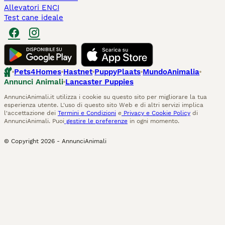
Allevatori ENCI
Test cane ideale
Pets4Homes
Hastnet
PuppyPlaats
MundoAnimalia
Annunci Animali
Lancaster Puppies
AnnunciAnimali.it utilizza i cookie su questo sito per migliorare la tua
esperienza utente. L'uso di questo sito Web e di altri servizi implica
l'accettazione dei
Termini e Condizioni
e
Privacy e Cookie Policy
di
AnnunciAnimali. Puoi
gestire le preferenze
in ogni momento.
© Copyright
2026
-
AnnunciAnimali