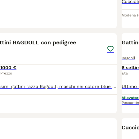
Modena
4
attini RAGDOLL con pedigree
Gattin
Ragdoll
1000 €
6 setti
Prezzo
Età
o
Disponibili bellissimi gattini razza Ragdoll, maschi nei colore blue lynx bicolor, blue mitted e blue bicolor, tre mesi compiuti, pronti per andare in una nuova casa. Carattere dolce, equilibrato e socievole, tipico della razza. I cuccioli sono completi di Pedigree ministeriale AGI-WCF, Microchip, doppio vaccino, sverminazioni, libretto sanitario e passaggio di proprietà. Ci troviamo ad Imola (BO) Per informazioni, foto, disponibilità o per fissare una visita: WhatsApp 3356236300
Allevator
Pescanti
Cuccio