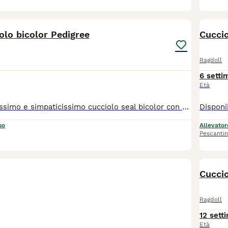
5
olo bicolor Pedigree
Cuccio
Ragdoll
6 setti
Età
Disponibile bellissimo e simpaticissimo cucciolo seal bicolor con Pedigree. Genitori testati per le malattie genetiche tutte negative. Viene consegnato con Pedigree, libretto con 2 vaccinazioni, starter kit.
so
Allevator
Pescanti
Cuccio
Ragdoll
12 sett
Età