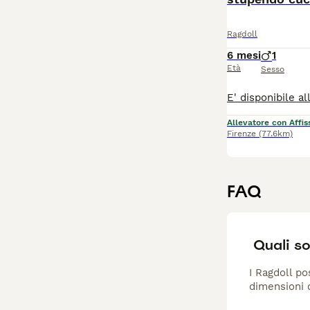
Ragdoll
6 mesi
1
Età
Sesso
Allevatore con Affis
Firenze
(77.6km)
FAQ
Quali so
I Ragdoll po
dimensioni c