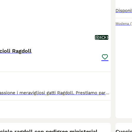
Modena
5
3
cioli Ragdoll
Alleviamo con passione i meravigliosi gatti Ragdoll. Prestiamo particolare attenzione alla socializzazione dei cuccioli e degli adulti e al loro benessere psicofico. I nostri Ragdoll hanno il temperamento dolce e fiducioso tipico della razza. I cuccioli verranno ceduti con pedigree ministeriale, libretto sanitario, vaccinazioni, test genetici dei genitori e felv fiv negativi Se cerchi un cucciolo speciale contattaci Allevamento Legendoll Toscana
3
iolo ragdoll con pedigree ministerial
Cuccio