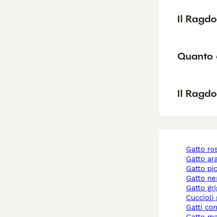
Il Ragdo
Quanto 
Il Ragdo
gatto r
gatto a
gatto pi
gatto ne
gatto gr
cuccioli
gatti co