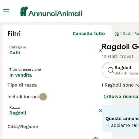
Filtri
Cancella tutto
Gatti
Ra
Ragdoll Ga
Categorie
Gatti
12 Gatti trovati
Ragdoll
Tipo di inserzione
Solo di razza
In vendita
Tipo di razza
I Ragdoll sono r
aspetto affascin
Salva ricerca
Includi incroci
occhi azzurri. Q
con tutti, compre
Razza
Ragdoll
Leggi la
nostra p
Questo annunci
Ti abbiamo rein
Città/Regione