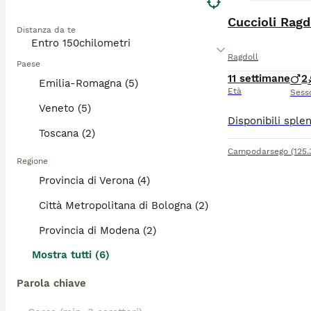
Cuccioli Ragd
Distanza da te
Ragdoll
Paese
11 settimane
2
Emilia-Romagna (5)
Età
Sess
Veneto (5)
Toscana (2)
Campodarsego
(125
Regione
Provincia di Verona (4)
Città Metropolitana di Bologna (2)
Provincia di Modena (2)
Mostra tutti (6)
Parola chiave