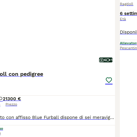
Ragdoll
6 setti
Età
Allevator
Pescanti
6
1
oll con pedigree
2
1300 €
Prezzo
o
Il mio allevamento con affisso Blue Furball dispone di sei meravigliosi cuccioli di Ragdoll seal point and white bicolour nati il 21/06/2026 Sono 2 femmine e 4 maschi che saranno ceduti al compimento del loro terzo mese con pedigree Afef, microchip, doppia vaccinazione, sverminazione, libretto sanitario, passaggio di proprietà e kit di partenza. Entrambi i genitori sono stati sottoposti a test genetici per confermare l'assenza di geni per cardiomiopatia ipertrofica (HCM), malattia renale policistica (PKD), virus dell'immunodeficienza felina (FIV), virus della leucemia felina (FeLV) e verrà consegnata ai nuovi proprietari copia di tali test e il certificato di buona salute. I cuccioli crescono in ambiente domestico, a contatto con la famiglia, per favorire un carattere dolce, equilibrato e socievole, tipico della razza. Per info, ulteriori foto o visite contattarmi tramite whatsapp 3485656123
so
)