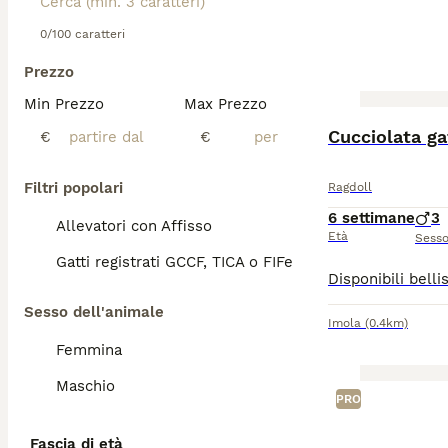
0/100 caratteri
Prezzo
Min Prezzo
Max Prezzo
Cucciolata g
€
€
Filtri popolari
Ragdoll
6 settimane
3
Allevatori con Affisso
Età
Sess
Gatti registrati GCCF, TICA o FIFe
Sesso dell'animale
Imola
(0.4km)
Femmina
Maschio
PRO
Fascia di età