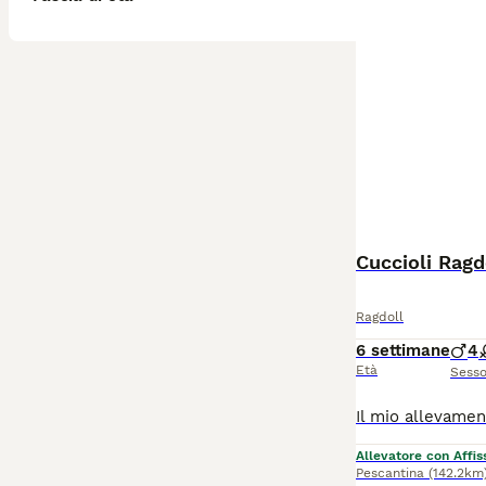
Cuccioli Ragd
Ragdoll
6 settimane
4
Età
Sess
Allevatore con Affis
Pescantina
(142.2km