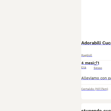
Adorabili Cuc
Ragdoll
4 mesi
1
Età
Sesso
Certaldo
(107.7km)
stupendo cucc