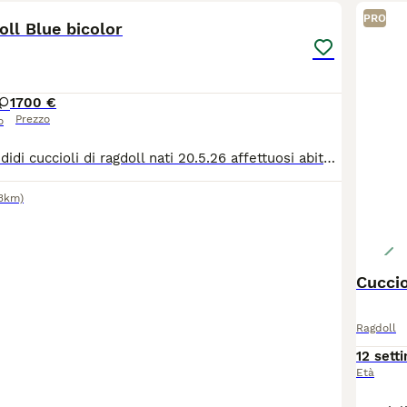
PRO
oll Blue bicolor
1
700 €
Prezzo
o
Disponibili splendidi cuccioli di ragdoll nati 20.5.26 affettuosi abituati al contatto con persone. Rimasti solo due maschi e una femmina. Prima vaccinazione inclusa, trattamento antiparassitario effettuato. In ottima salute. Prezzo 700€ Per ulteriori informazioni foto o per fissare una visita contattami in privato
.3km)
Cuccio
Ragdoll
12 sett
Età