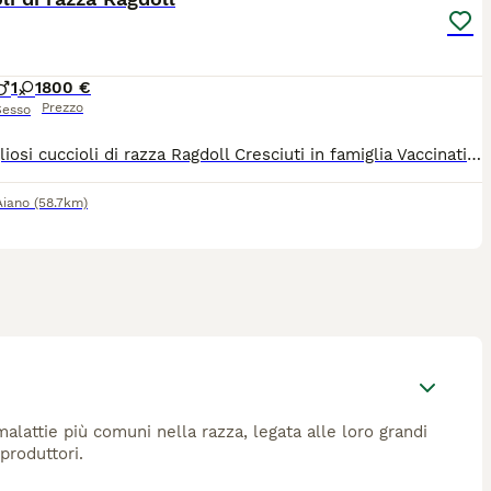
1
1
800 €
Prezzo
Sesso
Meravigliosi cuccioli di razza Ragdoll Cresciuti in famiglia Vaccinati Sverminati Con microchip Eseguito trattamento antiparassitario Pedigree ANDI certificato genealogico
Aiano
(58.7km)
alattie più comuni nella razza, legata alle loro grandi
produttori.