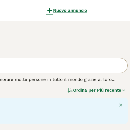
Nuovo annuncio
morare molte persone in tutto il mondo grazie al loro
ie dimensioni che vantano un pelo semilungo e bellissimi
Ordina per
Più recente
tranquilli, il che significa che tendono ad andare d'accordo
di gatto.