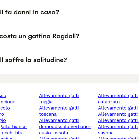
ll fa danni in casa?
costa un gattino Ragdoll?
ll soffre la solitudine?
osso
allevamento gatti
allevamento gatti
rancione
foggia
catanzaro
ccolo
allevamento gatti
allevamento gatti
ro
toscana
allevamento gatt
igio
allevamento gatti
allevamento gatti
 gatto bianco
domodossola verbano-
allevamento gatti
n occhi blu
cusio-ossola
savona