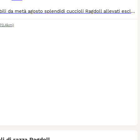
Disponibili da metà agosto splendidi cuccioli Ragdoll allevati esclusivamente in casa genitori visibili testati fiv felv hcm e pdk .i cuccioli si possono già conoscere e dopo reciproca conoscenza eventualmente prenotare massima serietà mantengo i contatti nel tempo e resto sempre a disposizione per seguire la crescita dei piccoli .non li cedo assolutamente a commercianti o allevatori .per info foto e video scrivimi Pure anche su whatsapp
(70.4km)
6
li di razza Ragdoll