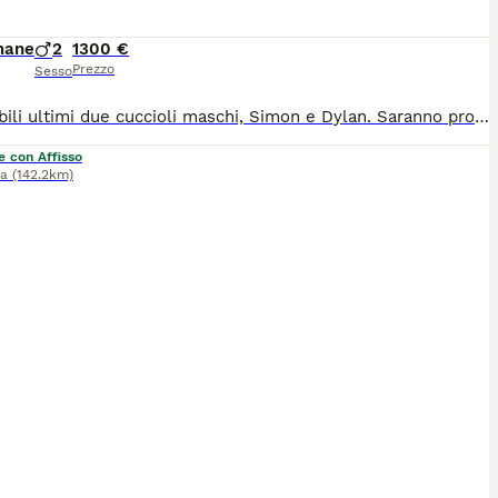
mane
2
1300 €
Prezzo
Sesso
Disponibili ultimi due cuccioli maschi, Simon e Dylan. Saranno pronti per raggiungere la loro nuova casa a fine settembre Sono dolci e giocherelloni, cercano tanto il contatto umano Verranno ceduto con pedigree, microchip, profilassi sanitaria, libretto e passaggio di proprietà. Per ulteriori foto/video e informazioni non esitate a contattarmi
e con Affisso
na
(142.2km)