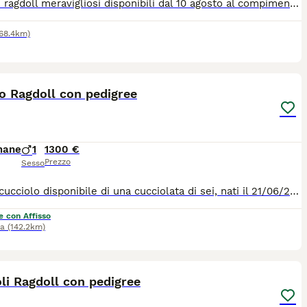
Cuccioli ragdoll meravigliosi disponibili dal 10 agosto al compimento del terzo mese,saranno sverminati,vaccinati,con i test dei genitori per fiv e felv ,eseguiti anche i controlli per le malattie genetiche HCM e PDK .allevati esclusivamente in famiglia abituati a lettiera e tiragraffi non li cedo a commercianti né allevatori per info scrivetemi pure su whatsapp grazie mille.
(68.4km)
8
o Ragdoll con pedigree
mane
1
1300 €
Prezzo
Sesso
Ultimo cucciolo disponibile di una cucciolata di sei, nati il 21/06/2026 e pronti a raggiungere la loro nuova famiglia a fine settembre. Vengono ceduti con pedigree, microchip, libretto e profilassi sanitaria obbligatoria, passaggio di proprietà. I genitori sono testati Fiv/Felv e per le malattie genetiche specifiche della razza. I gattini hanno un carattere meraviglioso perché crescono in famiglia con noi
e con Affisso
na
(142.2km)
6
li Ragdoll con pedigree