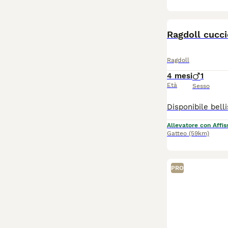
Ragdoll cucci
Ragdoll
4 mesi
1
Età
Sesso
Allevatore con Affis
Gatteo
(59km)
PRO