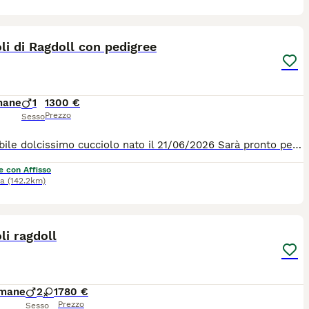
7
li di Ragdoll con pedigree
mane
1
1300 €
Prezzo
Sesso
Disponibile dolcissimo cucciolo nato il 21/06/2026 Sarà pronto per andare nella sua nuova casa al compimento del terzo mese quindi fine settembre Verrà ceduto con pedigree Afef, microchip, doppia vaccinazione, sverminazione, libretto sanitario, passaggio di proprietà e kit di partenza. Entrambi i genitori sono stati sottoposti a test genetici per confermare l'assenza di geni per cardiomiopatia ipertrofica (HCM), malattia renale policistica (PKD), virus dell'immunodeficienza felina (FIV), virus della leucemia felina (FeLV) e verrà consegnata ai nuovi proprietari copia di tali test e il certificato di buona salute. Simon cresce in ambiente domestico, a contatto con la famiglia, per favorire un carattere dolce, equilibrato e socievole, tipico della razza. Per info, ulteriori foto o visite contattarmi tramite whatsapp 3485656123
e con Affisso
na
(142.2km)
7
1
li ragdoll
imane
2
1
780 €
Prezzo
Sesso