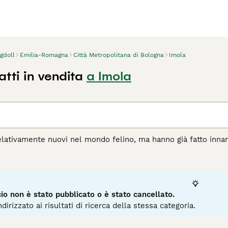
gdoll
Emilia-Romagna
Città Metropolitana di Bologna
Imola
tti in vendita
a Imola
elativamente nuovi nel mondo felino, ma hanno già fatto inna
ante e alla loro natura dolce e amichevole. Sono gatti di med
uesti adorabili animali sono noti per essere molto rilassati ed 
si i bambini e altri animali.
agina di consigli sul Ragdoll
per informazioni su questa razza 
o non è stato pubblicato o è stato cancellato.
dirizzato ai risultati di ricerca della stessa categoria.
3