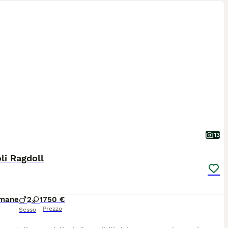
13
li Ragdoll
imane
2
1
750 €
Prezzo
Sesso