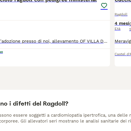
Ragdoll
4 mesi
Età
E' disponibile all'adozione presso di noi, allevamento OF VILLA DESIRE RAGDOLLS bellissimo cucciolo con occhi come zaffiri, nel colore seal bicolore, è figlio di Grandi Campioni Internazionali. Il suo carattere è dolcissimo, affettuoso e interagisce sempre con noi umani, speciale e adorabile. Proviene da linee genetiche di grande qualità e puo' essere adottato. E' ceduto con pedigree ministeriale, libretto sanitario, sverminazioni e con vaccinazione pentavalente completa. I genitori sono testati per le piu' gravi malattie genetiche ed infettive quali, HCM, PKD, Fiv e FeLV e saranno rilasciate copie dei certificati ai nuovi proprietari. I cuccioli sono amati ed educati e socializzati al contatto umano, crescono nella nostra famiglia e potrà essere visibile presso di noi su appuntamento. Per altre info e foto pregasi prendere contatto w.app con noi.
so
Castel d'
no i difetti del Ragdoll?
ssono essere soggetti a cardiomiopatia ipertrofica, una delle m
orporee. Gli allevatori seri mostrano le analisi sanitarie dei ri