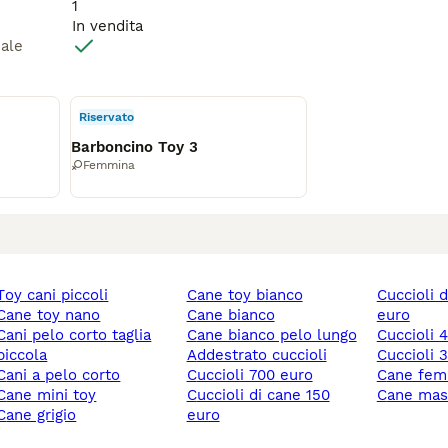
1
In vendita
male
Riservato
Barboncino Toy 3
Femmina
toy cani piccoli
cane toy bianco
cuccioli di cane 100
cane toy nano
cane bianco
euro
lo corto taglia
cane bianco pelo lungo
cuccioli
piccola
addestrato cuccioli
cuccioli
cani a pelo corto
cuccioli 700 euro
cane fe
cane mini toy
cuccioli di cane 150
cane mas
cane grigio
euro