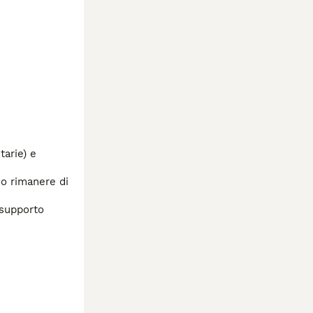
arie) e 
o rimanere di 
supporto 
esto tipo, 