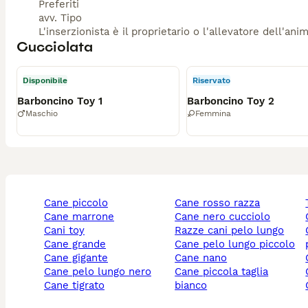
Preferiti
avv. Tipo
L'inserzionista è il proprietario o l'allevatore dell'ani
Cucciolata
Disponibile
Riservato
Barboncino Toy 1
Barboncino Toy 2
Maschio
Femmina
cane piccolo
cane rosso razza
cane marrone
cane nero cucciolo
cani toy
razze cani pelo lungo
cani pe
cane grande
cane pelo lungo piccolo
cane gigante
cane nano
cane pelo lungo nero
cane piccola taglia
cane tigrato
bianco