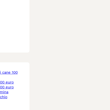
 400 euro
 300 euro
mmina
chio