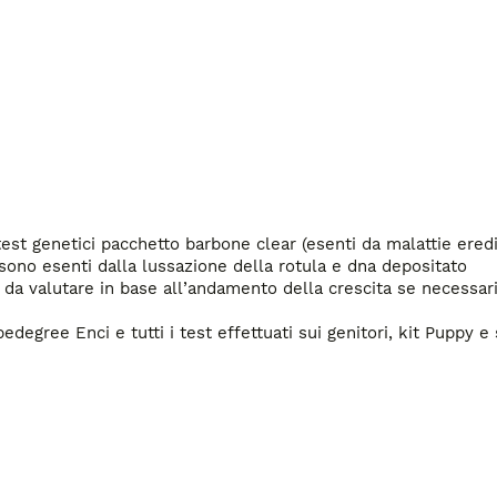
st genetici pacchetto barbone clear (esenti da malattie eredit
sono esenti dalla lussazione della rotula e dna depositato 

 da valutare in base all’andamento della crescita se necessari
degree Enci e tutti i test effettuati sui genitori, kit Puppy e 
nibili alla prenotazione 

superano i requisiti che ritengo necessari per un cucciolo di qu