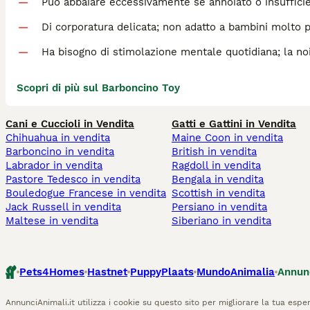
Può abbaiare eccessivamente se annoiato o insuffici
Di corporatura delicata; non adatto a bambini molto p
Ha bisogno di stimolazione mentale quotidiana; la no
Scopri di più sul Barboncino Toy
Cani e Cuccioli in Vendita
Gatti e Gattini in Vendita
Chihuahua in vendita
Maine Coon in vendita
Barboncino in vendita
British in vendita
Labrador in vendita
Ragdoll in vendita
Pastore Tedesco in vendita
Bengala in vendita
Bouledogue Francese in vendita
Scottish in vendita
Jack Russell in vendita
Persiano in vendita
Maltese in vendita
Siberiano in vendita
Pets4Homes
Hastnet
PuppyPlaats
MundoAnimalia
Annun
AnnunciAnimali.it utilizza i cookie su questo sito per migliorare la tua esper