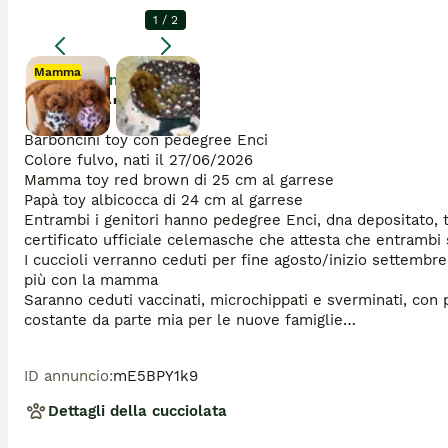
1
/
2
Mamma
Ingrandire
Descrizione
Mamma
Mamma
Barboncini toy con pedegree Enci

Colore fulvo, nati il 27/06/2026

Mamma toy red brown di 25 cm al garrese

Papà toy albicocca di 24 cm al garrese

Entrambi i genitori hanno pedegree Enci, dna depositato, te
certificato ufficiale celemasche che attesta che entrambi 
I cuccioli verranno ceduti per fine agosto/inizio settembre
più con la mamma 

Saranno ceduti vaccinati, microchippati e sverminati, con pe
costante da parte mia per le nuove famiglie

I cuccioli ed i genitori sono visibili di persona e sono dispo
Sono disponibili un maschietto e due femminucce

ID annuncio
:
mE5BPY1k9
Preciso che i cuccioli verranno ceduti solo a famiglie che 
quali tempo da dedicare e amore per gli animali 

Dettagli della cucciolata