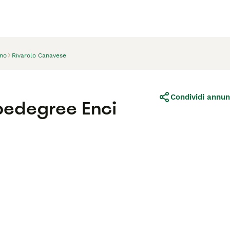
ino
Rivarolo Canavese
Condividi annun
 pedegree Enci