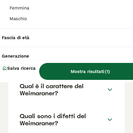
Femmina
Il costo medio di un cucciolo di Weimaraner
di razza pura in Italia è di circa 387€ ,anche
Maschio
se i prezzi possono variare in base a fattori
come il pedigree, la reputazione
dell'allevatore e la posizione.
Fascia di età
Quanto dura la vita di un
Generazione
Weimaraner?
Salva ricerca
Mostra risultati
(
1
)
Qual è il carattere del
Weimaraner?
Quali sono i difetti del
Weimaraner?