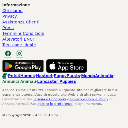
Informazione
Chi siamo
Privacy
Assistenza Clienti
Press
Termini e Condizioni
Allevatori ENCI
Test cane ideale
Pets4Homes
Hastnet
PuppyPlaats
MundoAnimalia
Annunci Animali
Lancaster Puppies
AnnunciAnimali.it utilizza i cookie su questo sito per migliorare la tua
esperienza utente. L'uso di questo sito Web e di altri servizi implica
l'accettazione dei
Termini e Condizioni
e
Privacy e Cookie Policy
di
AnnunciAnimali. Puoi
gestire le preferenze
in ogni momento.
© Copyright
2026
-
AnnunciAnimali