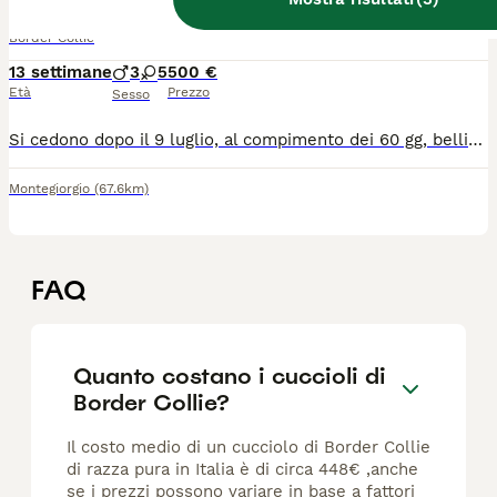
Border Collie
13 settimane
3
5
500 €
Età
Prezzo
Sesso
Si cedono dopo il 9 luglio, al compimento dei 60 gg, bellissimi cuccioli di Border Collie nati il 9 maggio. Disponili 3 maschi e 5 femmine. Verranno consegnati con microchip, primo vaccino, sverminazione e libretto sanitario. Prezzo di ciascun cucciolo € 500 trattabile Genitori con pedigree entrambi di proprietà. Zona Montegiorgio (FM) Per altre info e foto non esitate a contattarmi!
Montegiorgio
(67.6km)
FAQ
Quanto costano i cuccioli di
Border Collie?
Il costo medio di un cucciolo di Border Collie
di razza pura in Italia è di circa 448€ ,anche
se i prezzi possono variare in base a fattori