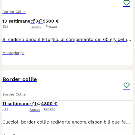
Border Collie
13 settimane
3
5
500 €
Età
Prezzo
Sesso
Si cedono dopo il 9 luglio, al compimento dei 60 gg, bellissimi cuccioli di Border Collie nati il 9 maggio. Disponili 3 maschi e 5 femmine. Verranno consegnati con microchip, primo vaccino, sverminazione e libretto sanitario. Prezzo di ciascun cucciolo € 500 trattabile Genitori con pedigree entrambi di proprietà. Zona Montegiorgio (FM) Per altre info e foto non esitate a contattarmi!
Montegiorgio
8
Border collie
Border Collie
11 settimane
1
4
800 €
Età
Prezzo
Sesso
Cuccioli border collie redMerle ancora disponibili due femmine redMerle una tricolor e un maschio red