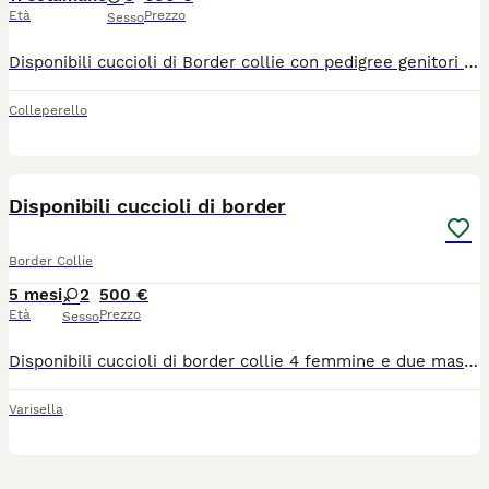
Età
Prezzo
Sesso
Disponibili cuccioli di Border collie con pedigree genitori entrambi lastrati test genetici , i cuccioli saranno pronti dal 17 luglio al compimento dei 60 giorni con libretto sanitario e pedigree.
Colleperello
1
Disponibili cuccioli di border
Border Collie
5 mesi
2
500 €
Età
Prezzo
Sesso
Disponibili cuccioli di border collie 4 femmine e due maschietti . Verranno ceduti con microchip vaccino libretto sanitario pedigree enci .esenti da tutte le malattie genetiche tipiche d
Varisella