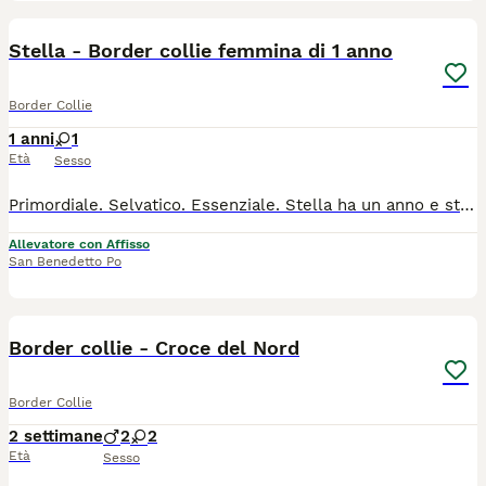
5
Stella - Border collie femmina di 1 anno
Border Collie
1 anni
1
Età
Sesso
Primordiale. Selvatico. Essenziale. Stella ha un anno e sta iniziando a raccontarmi chi è. È una giovane Border Collie vivace, curiosa e molto affettuosa con le persone di cui si fida. In passeggiata si sta dimostrando sempre più presente e, in libertà, torna con piacere al richiamo, mantenendo naturalmente la vicinanza. Come ogni cane della sua età, ha ancora tanto da scoprire e da vivere. Per questo non cerco semplicemente una famiglia, ma una persona che abbia il desiderio di accompagnare la sua crescita. L'affido di Stella fa parte di un progetto pilota: oltre al cane, comprende l'accompagnamento attraverso il Metodo Hekate, per sostenere la nascita della relazione e crescere insieme con maggiore consapevolezza. Credo che un cane adulto abbia un valore speciale. Non è una pagina già scritta. È una storia che ha già iniziato a prendere forma e che aspetta qualcuno con cui continuare il cammino. Se senti che questa visione ti appartiene, sarò felice di conoscerti e raccontarti il progetto.
Allevatore con Affisso
San Benedetto Po
3
2
Border collie - Croce del Nord
Border Collie
2 settimane
2
2
Età
Sesso