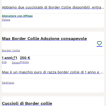
Abbiamo due cucciolate di Border Collie disponibili, entrambe con lo stesso papà: Borderstrand Tuscan Tusk, importato dall'Australia e Campione d'Albania. Un cane straordinario, con test genetici ottimali: negativo per IGS, TNS, NCL, GG, MDR1, Raine Syndrome, SN e CEA, con displasia anca e gomito di Grado A e 0. Le mamme, Febe e Kali, sono del nostro allevamento: carattere dolce ed equilibrato, stessa ottima salute certificata (HD Grado A, ED Grado 0). I cuccioli crescono in casa con noi, ben socializzati fin dai primi giorni. Entrambi i genitori sono visibili in allevamento — venite a trovarci senza impegno. Il Border Collie è una razza intelligente, affettuosa e piena di energia: perfetta per chi ama stare all'aria aperta e vuole un cane che sia davvero parte della famiglia. Per informazioni o per fissare una visita, contattateci.
Allevatore con Affisso
Palaia
1
1
ADVANCED
Max Border Collie Adozione consapevole
Border Collie
1 anni
1
250 €
Età
Prezzo
Sesso
Max è un maschio puro di razza border collie di 1 anno e 3 mesi. Al momento è intero e verrà ceduto con libretto sanitario e affiancamento (se in zona). È nato nel mio allevamento l’anno scorso ma i proprietari precedenti l’han riportato perché l’altro maschio in casa lo attaccava. Max è stato valutato sia da una veterinaria comportamentalista che da un addestratore specializzato in recupero comportamentale. Entrambi hanno detto bene o male le stesse cose: Max ha un temperamento medio-alto ed una tempra media. Per lui si cerca una famiglia che non abbia né cani maschi né femmine dominanti, le femmine non dominanti possono essere valutate. Lui è molto docile con le persone e NON dimostra aggressività verso l’uomo nemmeno in condizioni di stress. Richiesto solo un recupero spese veterinarie.
Sedriano
10
Cuccioli di Border collie