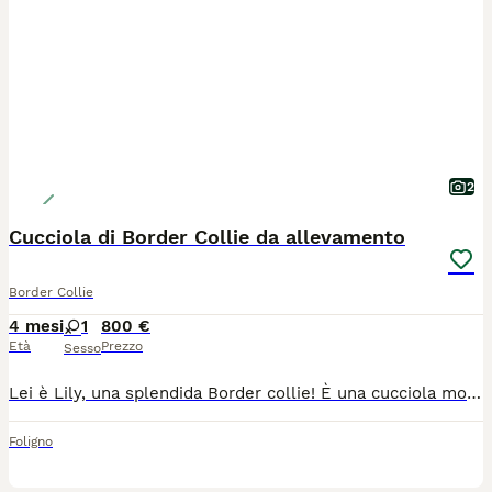
2
Cucciola di Border Collie da allevamento
Border Collie
4 mesi
1
800 €
Età
Prezzo
Sesso
Lei è Lily, una splendida Border collie! È una cucciola molto coccolona, giocosa, equilibrata abituata a stare con le persone e con altri cani, inoltre può stare benissimo sia in casa che in giardino. Lei ha pedigree ENCI, libretto vaccinale con esecuzione di tutte le vaccinazioni obbligatorie, sverminata ed ha il microchip.
Foligno
5