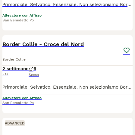
Primordiale. Selvatico. Essenziale. Non selezioniamo Border Collie per la performance. Li alleviamo per custodire ciò che la natura ha già scritto in loro. Ogni cucciolo nasce da genitori selezionati per salute ed equilibrio, cresce con alimentazione naturale, esperienze rispettose dei suoi tempi e un'attenzione costante al benessere fisico, emotivo e relazionale. Crediamo che ogni cane sia un individuo. Per questo non scegliamo il cucciolo in base al colore del mantello o al sesso, ma osserviamo la sua crescita per accompagnarlo verso la famiglia più adatta. L'affido non è la fine del nostro lavoro. È l'inizio di una relazione. Se senti che un Border Collie possa essere un compagno di vita e non semplicemente un cane da addestrare, saremo felici di raccontarti la nostra filosofia attraverso il Manifesto Cuccioli.
Allevatore con Affisso
San Benedetto Po
4
3
Border Collie - Croce del Nord
Border Collie
2 settimane
6
Età
Sesso
Primordiale. Selvatico. Essenziale. Non selezioniamo Border Collie per la performance. Li alleviamo per custodire ciò che la natura ha già scritto in loro. Ogni cucciolo nasce da genitori selezionati per salute ed equilibrio, cresce con alimentazione naturale, esperienze rispettose dei suoi tempi e un'attenzione costante al benessere fisico, emotivo e relazionale. Crediamo che ogni cane sia un individuo. Per questo non scegliamo il cucciolo in base al colore del mantello o al sesso, ma osserviamo la sua crescita per accompagnarlo verso la famiglia più adatta. L'affido non è la fine del nostro lavoro. È l'inizio di una relazione. Se senti che un Border Collie possa essere un compagno di vita e non semplicemente un cane da addestrare, saremo felici di raccontarti la nostra filosofia attraverso il Manifesto Cuccioli.
Allevatore con Affisso
San Benedetto Po
ADVANCED