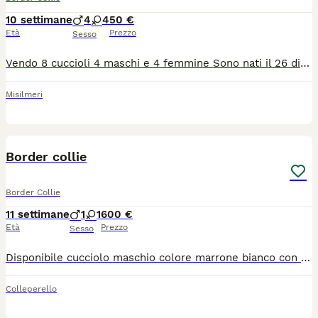
10 settimane
4
4
50 €
Età
Prezzo
Sesso
Vendo 8 cuccioli 4 maschi e 4 femmine Sono nati il 26 di maggio Incrocio border collie/ maremmano Li sta vendendo mia cognata perché non sa più dove tenerli Non sono né vaccinati e né sverminati
Misilmeri
1
Border collie
Border Collie
11 settimane
1
1
600 €
Età
Prezzo
Sesso
Disponibile cucciolo maschio colore marrone bianco con pedigree libretto sanitario mamma lastrata con test genetici.
Colleperello