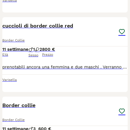
Varisella
4
cuccioli di border collie red
Border Collie
11 settimane
1
2
800 €
Età
Prezzo
Sesso
prenotabili ancora una femmina e due maschi . Verranno ceduti con pedigree enci , vaccino sverminati , libretto sanitario microchip . Kit puppy . Genitori testati a tutte le principali malattie genetiche della razza Disponibili dal 23 di luglio
Varisella
2
Border collie
Border Collie
11 settimane
3
600 €