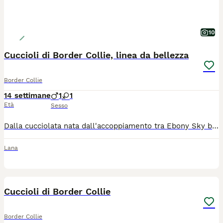
10
Cuccioli di Border Collie, linea da bellezza
Border Collie
14 settimane
1
1
Età
Sesso
Dalla cucciolata nata dall'accoppiamento tra Ebony Sky by the Lake "Yuma" e Mikami Black Smoke Rising "Shay" sono ancora disponibili un maschio e una femmina. I cuccioli sono nati il 26 aprile 2026 e crescono in ambiente familiare, a stretto contatto con le persone e con gli altri cani. Sono ben socializzati e abituati ai normali stimoli della vita quotidiana. Provengono da linee da esposizione inglesi e australiane. Entrambi i genitori sono esposti con grande successo e si distinguono non solo per la loro tipicità, ma anche per il carattere equilibrato e socievole. Oltre alle esposizioni, sono attivi negli sport cinofili; la madre lavora inoltre con le pecore. Entrambi i genitori sono sottoposti a tutti i controlli sanitari previsti per la razza: radiografie ufficiali di anche, gomiti e spalle, visita oculistica e test genetici. Alla consegna i cuccioli saranno: sverminati più volte; vaccinati contro cimurro, parvovirosi ed epatite infettiva; microchippati; iscritti all'Anagrafe Canina; muniti di pedigree FCI. Cerchiamo per loro famiglie responsabili e attive, che conoscano le esigenze della razza o siano disposte a conoscerle, e che possano offrire ai cuccioli il tempo, le attenzioni e le attività di cui un Border Collie ha bisogno. I cuccioli sono visibili a Lana (BZ) previo appuntamento. Per vedere altre foto potete visitare la mia pagina Facebook "Stefanie Ouessant". Per ulteriori informazioni non esitate a contattarmi in privato.
Lana
8
Cuccioli di Border Collie
Border Collie