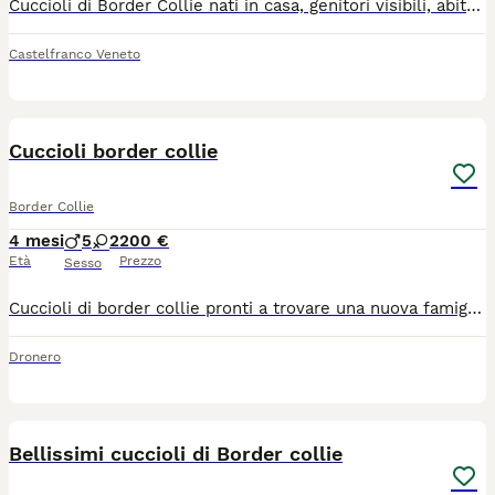
Cuccioli di Border Collie nati in casa, genitori visibili, abituati ad altri animali, cavalli e asini. Ottimo imprinting. Sani e forti verranno ceduti sverminati, con trattamenti antiparassitari, libretto veterinario e microchip
Castelfranco Veneto
7
Cuccioli border collie
Border Collie
4 mesi
5
2
200 €
Età
Prezzo
Sesso
Cuccioli di border collie pronti a trovare una nuova famiglia. Dolci ed abituati a bambini e altri animali
Dronero
4
Bellissimi cuccioli di Border collie