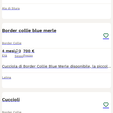
Ala di Stura
6
1
Border collie blue merle
Border Collie
4 mesi
3
700 €
Età
Prezzo
Sesso
Cucciola di Border Collie Blue Merle disponibile, la piccola è nata e cresciuta in un centro cinofilo ed è abituata e socializzata con cani, animali, persone e bambini. È una piccola fantastica,solare e molto socievole
Latina
9
Cuccioli
Border Collie