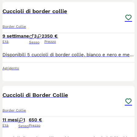
Cuccioli di border collie
Border Collie
9 settimane
3
2
350 €
Età
Prezzo
Sesso
Disponibili 5 cuccioli di border collie, bianco e nero e merle occhi azzurri genitori visibili. I cuccioli verranno consegnati non prima dei 45 giorni e con libretto controllo veterinario 2 vermifughi e un vaccino. Per ulteriori chiarimenti sono a disposizione
Agrigento
7
3
Cuccioli di Border Collie
Border Collie
11 mesi
1
650 €
Età
Prezzo
Sesso