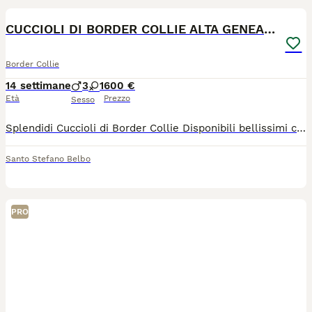
CUCCIOLI DI BORDER COLLIE ALTA GENEALOGIA
Border Collie
14 settimane
3
1
600 €
Età
Prezzo
Sesso
Splendidi Cuccioli di Border Collie ​Disponibili bellissimi cuccioli di Border Collie nati il 28 aprile, sia bianco-neri che blue merle. I piccoli sono nati e crescono in casa, circondati da affetto, per garantire un carattere equilibrato e una perfetta socializzazione. Salute e Genitori ​I genitori, Leo e Shila, provengono da ottime linee di sangue e sono esenti da malattie della razza: ​Displasia ad anche e gomiti: Esenti ​Test genetici (CEA e MDR1): Negativi ​Controllo oculistico (FSA): Negativo ​Quando saranno pronti? ​I cuccioli saranno consegnati solo dopo i 75 giorni di vita (verso metà luglio), per assicurare il giusto svezzamento e il tempo necessario con la mamma e i fratellini. Cosa è incluso: ​Pedigree ENCI ​Microchip e iscrizione all'anagrafe canina ​Sverminazioni e primo vaccino ​Certificato medico di buona salute ​Kit cucciolo per i primi giorni una guida con consigli per la crescita ​Restiamo a disposizione per aiutarvi anche dopo l'adozione! Per informazioni o per venire a conoscerli: Chiamaci o scrivici su WhatsApp al numero 347 5519273.
Santo Stefano Belbo
PRO