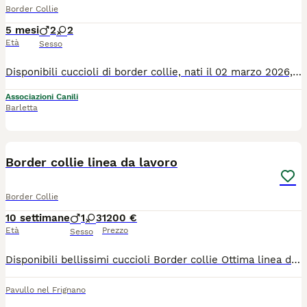
Border Collie
5 mesi
2
2
Età
Sesso
Disponibili cuccioli di border collie, nati il 02 marzo 2026, PRIVI di patologie genetiche e PRIVI di displasia ad anche e gomiti. Genitori visibili. Verranno ceduti con 3 vaccinazioni, con pedigree e libretto veterinario. Per ogni informazione Vi prego di contattarmi telefonicamente o via whatsapp, le e-mail le leggo con meno frequenza. Allevamento Barduli di Raffaele.
Associazioni Canili
Barletta
10
Border collie linea da lavoro
Border Collie
10 settimane
1
3
1200 €
Età
Prezzo
Sesso
Disponibili bellissimi cuccioli Border collie Ottima linea di sangue da lavoro Entrambi i genitori sono visibili,testati per le malattie genetiche e completamente clear Esenti displasia anche e gomiti Dna depositato Entrambi praticano sheepdog I cuccioli verranno ceduti Sverminati Vaccinati Iscritti all anagrafe canina In possesso di pedigree Enci Socializzati con persone e animali Abituati agli spostamenti in macchina Sono graditi contatti telefonici
Pavullo nel Frignano