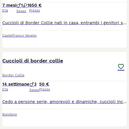
7 mesi
1
1
650 €
Età
Prezzo
Sesso
Cuccioli di Border Collie nati in casa, entrambi i genitori sono visibili in famiglia, ottimo imprinting, cresciuti liberi, abbiamo un bellissimo giardino in costiera al sole. I cuccioli sono stati sverminati due volte, primo vaccino e microchip
Castelfranco Veneto
9
Cuccioli di border collie
Border Collie
14 settimane
3
50 €
Età
Prezzo
Sesso
Cedo a persone serie, amorevoli e dinamiche, cuccioli incrocio border collie/pastore bergamasco (madre puro border collie, padre metà), nati il 27 aprile 2026. Chiedo un rimborso simbolico di 50 euro. I cuccioli non hanno ancora il microchip.
Bondeno
1
1