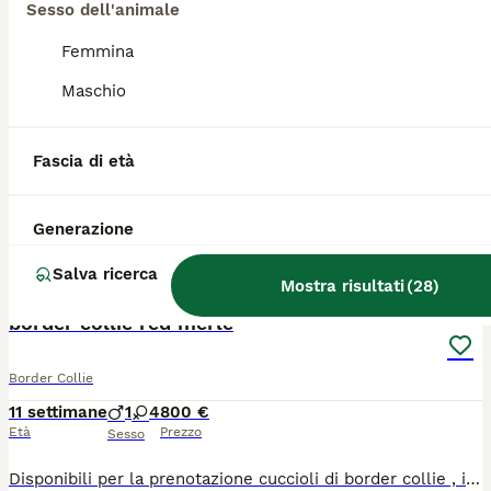
Sesso dell'animale
Cuccioli di Border Collie con pedigree
Femmina
Border Collie
Maschio
1 settimana
1
3
1100 €
Età
Prezzo
Sesso
Fascia di età
Ciao sono Kloe, sono bellissima e intelligentissima. Cerco per i miei cuccioli padroni dinamici. Mi piace fare sci alp. correre trail lunghi, no problem su sentieri di montagna. Nel mio dna lascio tracce gps di tantissime cime del Trentino e dell'Alto Adige, sia estive che invernali. I miei cuccioli sono nati il 29 luglio per cui sono disponibili ad ottobre non prima. Se sei interessata/o sappi che dovrai avere delle prerogative per piacere ai miei padroni. Loro daranno i miei cuccioli a chi se ne prenderà cura sapendo che è un impegno importante ma cosciente che la sua vita sarà più bella e più ricca con un fido amico al fianco.
Barbiano
Generazione
Salva ricerca
6
Mostra risultati
(
28
)
border collie red merle
Border Collie
11 settimane
1
4
800 €
Età
Prezzo
Sesso
Disponibili per la prenotazione cuccioli di border collie , i cuccioli saranno disponibili da fine luglio per la loro nuova famiglia. Nati e cresciuti in contesto famigliare verranno ceduti con pedigree enci , libretto sanitario , microchip , vaccino , sverminati. Già socializzati con altri animali e persone. Disponibile maschio red merle , 3 femmine red merle , e una femmina bianco e nera. Molto equilibrati adatti a diverse discipline sportive o di bellezza .Genitori visibili . Per qualsiasi altra info senza impegno contattateci.