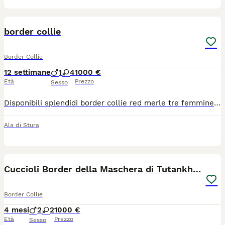
1
border collie
Border Collie
12 settimane
1
4
1000 €
Età
Prezzo
Sesso
Disponibili splendidi border collie red merle tre femmine red merle un mascio red merle e una femmina bianco e nera. I cuccioli nascono e crescono in ambiente famigliare. Saranno ceduti con microchip vaccinazione sverminati , libretto sanitario e pedigree enci
Ala di Stura
7
Cuccioli Border della Maschera di Tutankhamon
Border Collie
4 mesi
2
2
1000 €
Età
Prezzo
Sesso