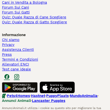
Cani in Vendita a Bologna
Forum Sui Cani
Forum Sui Gatti
Quiz: Quale Razza di Cane Scegliere
Quiz: Quale Razza di Gatto Scegliere
Informazione
Chi siamo
Privacy
Assistenza Clienti
Press
Termini e Condizioni
Allevatori ENCI
Test cane ideale
Pets4Homes
Hastnet
PuppyPlaats
MundoAnimalia
Annunci Animali
Lancaster Puppies
AnnunciAnimali.it utilizza i cookie su questo sito per migliorare la tua