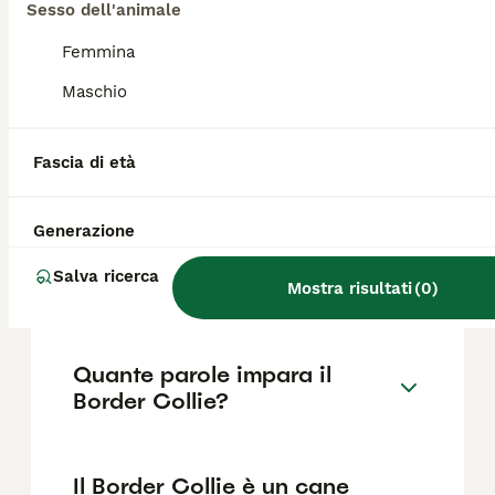
di razza pura in Italia è di circa 448€ ,anche
Sesso dell'animale
se i prezzi possono variare in base a fattori
come il pedigree, la reputazione
Femmina
dell'allevatore e la posizione.
Maschio
Quali sono i difetti del
Fascia di età
Border Collie?
Generazione
Per chi è adatto un Border
Salva ricerca
Collie?
Mostra risultati
(
0
)
Quante parole impara il
Border Collie?
Il Border Collie è un cane