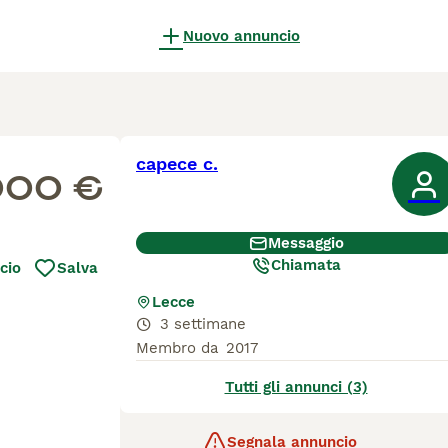
Nuovo annuncio
capece c.
000 €
Messaggio
Chiamata
cio
Salva
Lecce
3 settimane
Membro da
2017
Tutti gli annunci (3)
Segnala annuncio