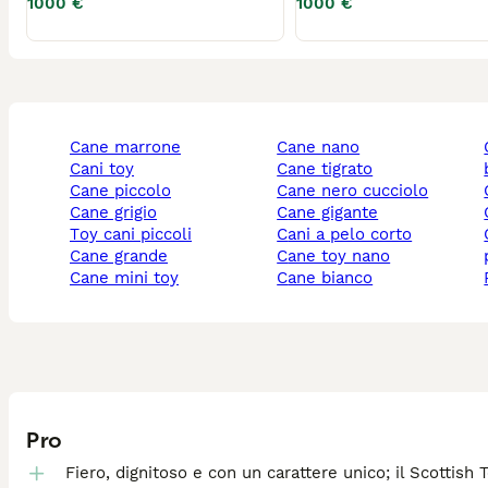
1000 €
1000 €
cane marrone
cane nano
cane p
cani toy
cane tigrato
cane piccolo
cane nero cucciolo
cane grigio
cane gigante
toy cani piccoli
cani a pelo corto
cani pe
cane grande
cane toy nano
cane mini toy
cane bianco
Pro
Fiero, dignitoso e con un carattere unico; il Scottish 