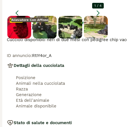
1
/
4
Allevatore Con Affisso
Mamma
Ingrandire
Descrizione
Mamma
Cuccioli disponibili neri di due mesi con pedigree chip vac
ID annuncio
:
RtIY4or_A
Dettagli della cucciolata
Posizione
Animali nella cucciolata
Razza
Generazione
Età dell'animale
Animale disponibile
Stato di salute e documenti