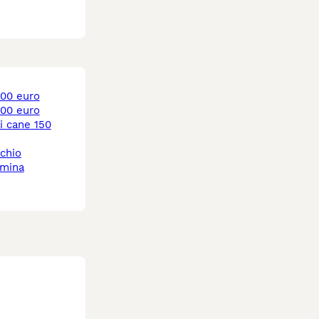
 200 euro
 300 euro
chio
mmina