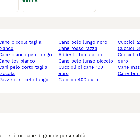
1000 €
iccola taglia
cane pelo lungo nero
cuccioli
bianco
cane rosso razza
cuccioli
cane bianco pelo lungo
addestrato cuccioli
cuccioli di cane 150
cane toy bianco
cane pelo lungo piccolo
euro
lo corto taglia
cuccioli di cane 100
cane mas
piccola
euro
cane fe
razze cani pelo lungo
cuccioli 400 euro
Terrier è un cane di grande personalità.