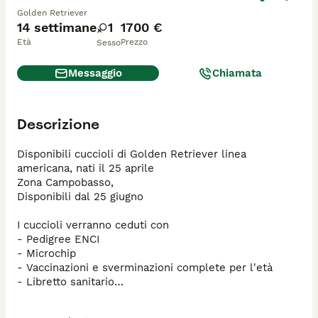
Golden Retriever
14 settimane
1
1700 €
Età
Prezzo
Sesso
Messaggio
Chiamata
Descrizione
Disponibili cuccioli di Golden Retriever linea 
americana, nati il 25 aprile

Zona Campobasso,

Disponibili dal 25 giugno 

I cuccioli verranno ceduti con 

- Pedigree ENCI

- Microchip

- Vaccinazioni e sverminazioni complete per l'età

- Libretto sanitario

- Visite veterinarie

- Assistenza pre e post consegna
