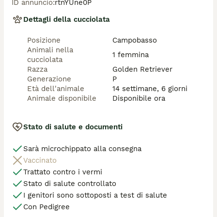
ID annuncio
:
rtnYUne0P
Prezzo: 1.700 €

Dettagli della cucciolata
entrambi i genitori sono esenti da displasia anche e 
Posizione
Campobasso
gomiti 

Animali nella
1 femmina
cucciolata
Foto e video aggiornati disponibili su richiesta.

Razza
Golden Retriever
Contattare solo se realmente interessati.
Generazione
P
Età dell'animale
14 settimane, 6 giorni
Animale disponibile
Disponibile ora
Stato di salute e documenti
Sarà microchippato alla consegna
Vaccinato
Trattato contro i vermi
Stato di salute controllato
I genitori sono sottoposti a test di salute
Con Pedigree