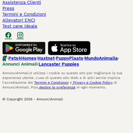
Assistenza Clienti
Press
Termini e Condizioni
Allevatori ENCI
Test cane ideale
Pets4Homes
Hastnet
PuppyPlaats
MundoAnimalia
Annunci Animali
Lancaster Puppies
AnnunciAnimali.it utilizza i cookie su questo sito per migliorare la tua
esperienza utente. L'uso di questo sito Web e di altri servizi implica
l'accettazione dei
Termini e Condizioni
e
Privacy e Cookie Policy
di
AnnunciAnimali. Puoi
gestire le preferenze
in ogni momento.
© Copyright
2026
-
AnnunciAnimali