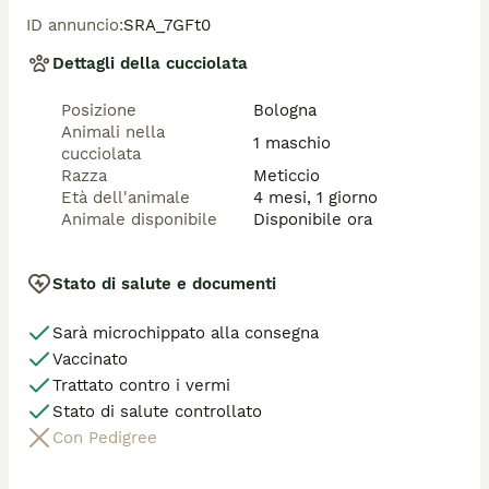
Per maggiori informazioni, contattaci! ❤️

ID annuncio
:
SRA_7GFt0
Roberta 3401850645
Dettagli della cucciolata
Posizione
Bologna
Animali nella
1 maschio
cucciolata
Razza
Meticcio
Età dell'animale
4 mesi, 1 giorno
Animale disponibile
Disponibile ora
Stato di salute e documenti
Sarà microchippato alla consegna
Vaccinato
Trattato contro i vermi
Stato di salute controllato
Con Pedigree