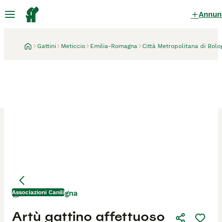
Annun
Gattini
Meticcio
Emilia-Romagna
Città Metropolitana di Bolo
Associazioni Canili
Bologna
1 mese
Mamma
Mamma
Artù gattino affettuoso