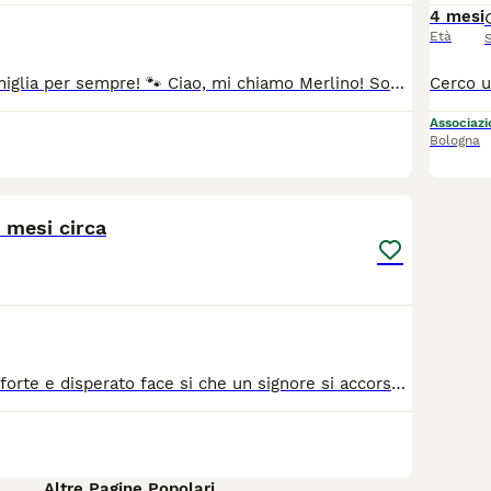
4 mesi
Età
🐾 Cerco una famiglia per sempre! 🐾 Ciao, mi chiamo Merlino! Sono un dolcissimo gattino, affettuoso e giocherellone, in cerca di una casa piena d'amore. Sono vaccinato, sverminato e spulciato, pronto per iniziare la mia nuova vita con una famiglia speciale. Adottabile previo iter di preaffido. Per maggiori informazioni, contattaci! ❤️ Roberta 3401850845
Associazio
Bologna
7
 mesi circa
Il suo miagolare forte e disperato face si che un signore si accorse di averlo nel vano motore della propria auto, una volta tirato fuori non sapeva che farsene e fu così che trovandomi li per caso decisi di farmene carico io, nella speranza di trovargli una casa, una bella adozione, una famiglia, amato e coccolato. Isidoro 🐱 … gattino di due mesi maschio color rosa cipria, il gattino è veramente molto dolce tanto quanto bello ❤️ ➡️ Basso Lazio, provincia di Latina (ad un passo da Roma); ➡️ Spulciato - Sverminato - Attualmente primo vaccino 💉 ➡️ Può viaggiare in staffetta in tutto il centro e nord Italia; ➡️ Per candidarsi alla sua adozione potete inviare un breve messaggio di presentazione al ￼349 458 3385
Altre Pagine Popolari