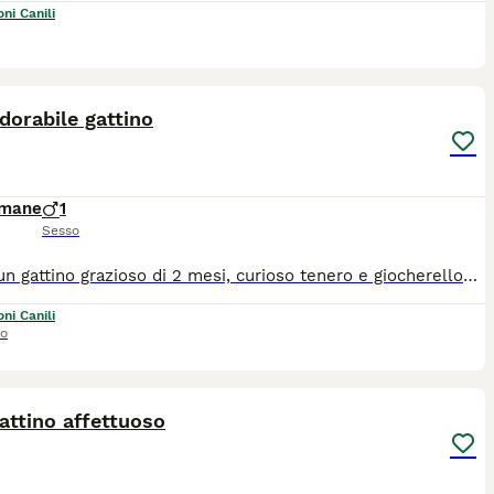
ni Canili
7
1
dorabile gattino
imane
1
Sesso
Sole è un gattino grazioso di 2 mesi, curioso tenero e giocherellone Sua mamma è Fiv Felv negativa Sole si affida al centro nord, vaccinatochippatoe sverminato Info 3313456461
ni Canili
io
11
attino affettuoso