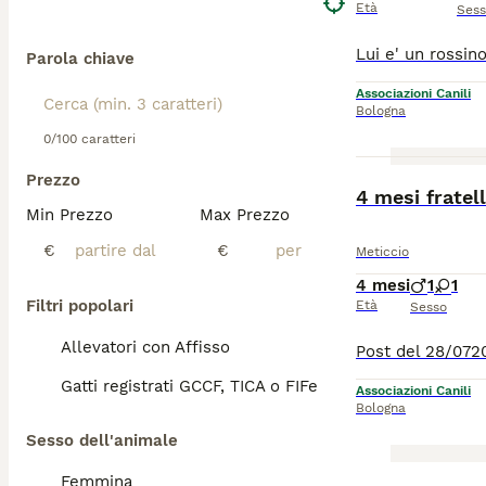
Età
Ses
Parola chiave
Associazioni Canili
Bologna
0/100 caratteri
Prezzo
4 mesi fratell
Min Prezzo
Max Prezzo
€
€
Meticcio
4 mesi
1
1
Filtri popolari
Età
Sesso
Allevatori con Affisso
Gatti registrati GCCF, TICA o FIFe
Associazioni Canili
Bologna
Sesso dell'animale
Femmina