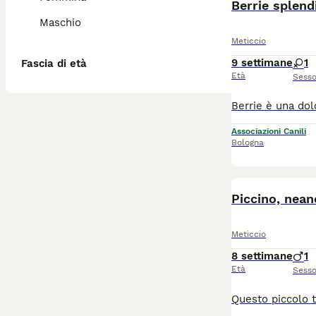
Berrie splend
Maschio
Meticcio
9 settimane
1
Fascia di età
Età
Sess
Associazioni Canili
Bologna
Piccino, nea
Meticcio
8 settimane
1
Età
Sess