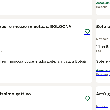
Associazio
Bologna
9
esi e mezzo micetta a BOLOGNA
Sole a
Meticcio
14 sett
Età
so
3 mesi e mezzo femminuccia dolce e adorabile, arrivata a Bologna da Palermo x cercare adozione. Abituata in casa, cerca famiglia, solo per adozione in casa in sicurezza, dopo pre affido con visita conoscitiva di volontario. Si trova a BOLOGNA lasciare whatsapp con presentazione
Associazio
Bentivogl
10
issimo gattino
Artù g
Meticcio