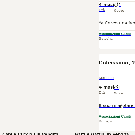
4 mesi
1
Età
Sesso
Associazioni Canili
Bologna
Dolcissimo, 2
Meticcio
4 mesi
1
Età
Sesso
Associazioni Canili
Bologna
Cani e Cuccioli in Vendita
Gatti e Gattini in Vendita