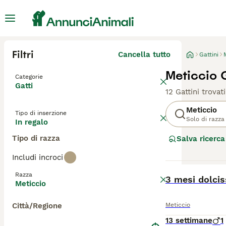
Filtri
Cancella tutto
Gattini
Meticcio G
Categorie
Gatti
12 Gattini trovati
Meticcio
Tipo di inserzione
Solo di razza
In regalo
Tipo di razza
Salva ricerca
Includi incroci
BOOST
Razza
3 mesi dolci
Meticcio
Città/Regione
Meticcio
13 settimane
1