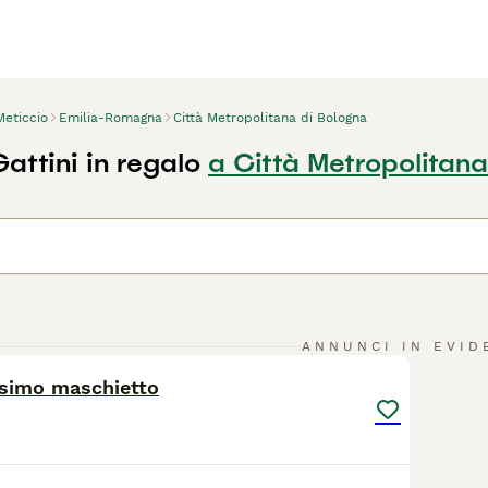
Meticcio
Emilia-Romagna
Città Metropolitana di Bologna
attini in regalo
a Città Metropolitana
24
ANNUNCI IN EVID
ssimo maschietto