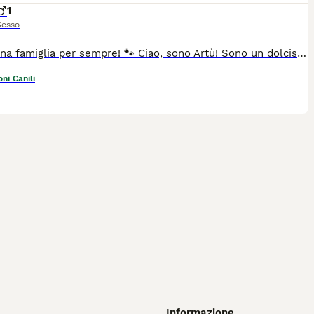
1
Sesso
Cerco una famiglia per sempre! 🐾 Ciao, sono Artù! Sono un dolcissimo gattino, affettuoso e giocherellone, in cerca di una casa piena d'amore. Sono vaccinato, sverminato e spulciato, pronto per iniziare la mia nuova vita con una famiglia speciale. Adottabile previo iter di preaffido. Per maggiori informazioni, contattaci! ❤️ Roberta 3401850645
ni Canili
Informazione