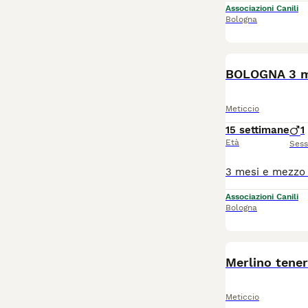
Associazioni Canili
Bologna
BOLOGNA 3 m
Meticcio
15 settimane
1
Età
Ses
Associazioni Canili
Bologna
Merlino tener
Meticcio