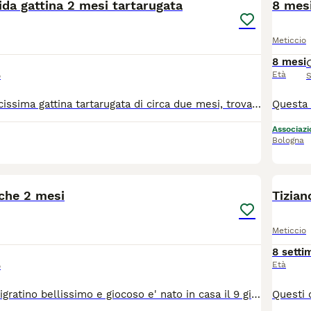
ida gattina 2 mesi tartarugata
8 mes
Meticcio
8 mesi
Età
o
S
Berrie è una dolcissima gattina tartarugata di circa due mesi, trovata da sola in campagna, tra i rovi, mentre piangeva disperata. Proprio da quel luogo nasce il suo nome, ispirato ai frutti di bosco. È una gattina davvero speciale: una piccola batuffolina che fa le fusa senza sosta, come un motorino sempre acceso. Basta incontrarla per innamorarsi del suo carattere dolce e affettuoso. È estremamente mansueta ed educata. Fin dal primo momento si è comportata come una gattina di casa: ha imparato subito a usare la lettiera, accetta tranquillamente il trasportino e ama stare in braccio. È curiosa, osserva con attenzione tutto ciò che la circonda e cerca continuamente il contatto con le persone. Berrie adora la compagnia e sogna una famiglia che la accolga e la ami per tutta la vita. Si trova in Calabria, ma può raggiungere tutta Italia tramite staffetta autorizzata. Verrà affidata spulciata, vaccinata e microchippata, previo iter di preaffido. No adozione con solo giardino. Per informazioni contattare Chiara: 389 9276292. Se non doveste ricevere risposta, lasciate un breve messaggio di presentazione: sarete ricontattati al più presto.
Associazio
Bologna
10
1
nche 2 mesi
Tizian
Meticcio
8 setti
Età
o
Questo piccolo tigratino bellissimo e giocoso e' nato in casa il 9 giugno scorso, e sta crescendo con la sua mamma e i suoi fratellini...ma li non può rimanere... Ne lui, ne i suoi fratellini e neppure la mamma... Ora per lui si cerca una famiglia per sempre, per adozione solo in casa, dopo visita conoscitiva pre affido da parte di volontario. Da Palermo raggiunge tutto il Centro Nord con staffetta autorizzata ASL, vaccinato e con certificato veterinario. Patrizia wattsapp 3921235446