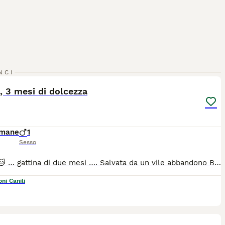
11
NCI
a, 3 mesi di dolcezza
imane
1
Sesso
Felicia 🐱 … gattina di due mesi …. Salvata da un vile abbandono Bellissima gattina bianco nera simpatica e giocherellona. ➡️ Basso Lazio, provincia di Latina (ad un passo da Roma); ➡️ Spulciata - Sverminata - Primo vaccino 💉 ➡️ No case con giardino se non in sicurezza; ➡️ Può viaggiare in staffetta in tutto il centro e nord Italia; ➡️ Per candidarsi alla sua adozione potete inviare un breve messaggio di presentazione al ￼⁨349 458 3385⁩ (indicando il nome della gattina, la città da cui scrivete e tutto quello che ritenete opportuno scrivere nella presentazione, non rispondo ai messaggi privi di presentazione).
ni Canili
6