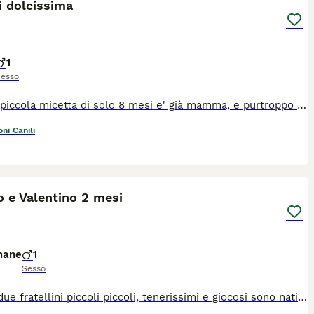
i dolcissima
1
esso
Questa piccola micetta di solo 8 mesi e' già mamma, e purtroppo anche se è nata e cresciuta in casa ora deve cercare urgentemente altra famiglia, così come i suoi cuccioli e stavolta per sempre. E' di una dolcezza disarmante. Per lei si cerca adozione solo in casa, dopo visita conoscitiva pre affido da parte di volontario. Da Palermo raggiunge tutto il Centro Nord con staffetta autorizzata ASL. Wattsapp al 3921235446 per chiedere di lei
ni Canili
12
1
o e Valentino 2 mesi
mane
1
Sesso
Questi due fratellini piccoli piccoli, tenerissimi e giocosi sono nati in casa il 9 giugno scorso, e stanno crescendo con la loro mamma e i loro fratellini...ma li non possono rimanere... Ne loro, ne i loro fratellini e neppure la mamma... Ora per loro si cerca una famiglia per sempre, ANCHE ADOZIONE SINGOLA, per adozione solo in casa, dopo visita conoscitiva pre affido da parte di volontario. Da Palermo raggiungono tutto il Centro Nord con staffetta autorizzata ASL, vaccinati e con certificato veterinario.