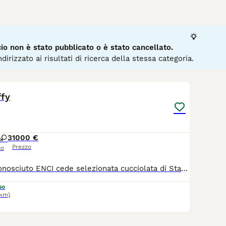
esenza di persone in un ambiente familiare, anche se origina
 vengono affettuosamente chiamati, sono diventati anche uno 
fluenzato il loro aspetto tradizionalmente forte, robusto e mu
colli che sembrano raffigurare i nodi Staffordshire.
o non è stato pubblicato o è stato cancellato.
agina di consigli sul Staffordshire
per informazioni su questa 
dirizzato ai risultati di ricerca della stessa categoria.
22
ffy
3
1000 €
Prezzo
so
Allevamento riconosciuto ENCI cede selezionata cucciolata dí Staffordshire, nati in ambiente familiaregia socializzati con bambini ed altri cani. Genitori esenti dalle malattie ereditarie della razza. Test genetici negativi. I cuccioli verranno ceduti con pedigree non prima dei 70gg di vita vaccinati, microchippati e sverminati. Non esitare a contattarci per qualsiasi info.
so
1km)