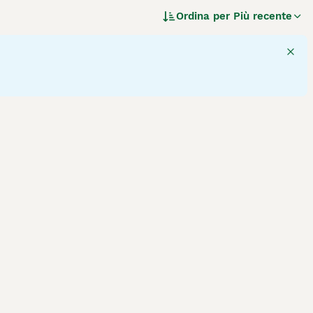
riamente erano allevati per essere cani da combattimento.
Ordina per
Più recente
dei cani più popolari nelle mostre canine e per fortuna
scoloso. Come tributo ai loro antenati, questi Staffordshire
razza di cane.