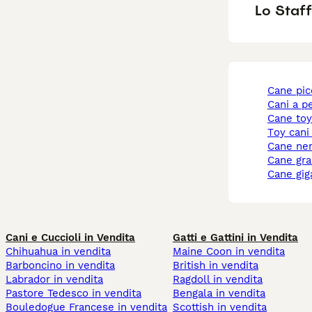
Lo Staff
cane pi
cani a p
cane to
toy cani
cane ne
cane gr
cane gi
Cani e Cuccioli in Vendita
Gatti e Gattini in Vendita
Chihuahua in vendita
Maine Coon in vendita
Barboncino in vendita
British in vendita
Labrador in vendita
Ragdoll in vendita
Pastore Tedesco in vendita
Bengala in vendita
Bouledogue Francese in vendita
Scottish in vendita