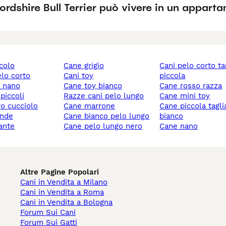
ordshire Bull Terrier può vivere in un appart
ccolo
cane grigio
cani pelo corto taglia
elo corto
cani toy
piccola
y nano
cane toy bianco
cane rosso razza
 piccoli
razze cani pelo lungo
cane mini toy
ro cucciolo
cane marrone
cane piccola taglia
ande
cane bianco pelo lungo
bianco
gante
cane pelo lungo nero
cane nano
Altre Pagine Popolari
Cani in Vendita a Milano
Cani in Vendita a Roma
Cani in Vendita a Bologna
Forum Sui Cani
Forum Sui Gatti