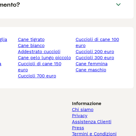
amento?
cane tigrato
cuccioli di cane 100
cane bianco
euro
addestrato cuccioli
cuccioli 200 euro
cane pelo lungo piccolo
cuccioli 300 euro
cuccioli di cane 150
cane femmina
euro
cane maschio
cuccioli 700 euro
Informazione
Chi siamo
Privacy
Assistenza Clienti
Press
Termini e Condizioni