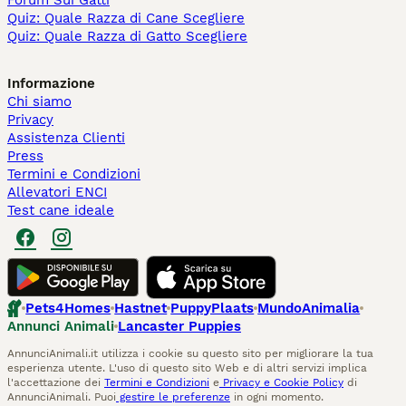
Forum Sui Gatti
Quiz: Quale Razza di Cane Scegliere
Quiz: Quale Razza di Gatto Scegliere
Informazione
Chi siamo
Privacy
Assistenza Clienti
Press
Termini e Condizioni
Allevatori ENCI
Test cane ideale
Pets4Homes
Hastnet
PuppyPlaats
MundoAnimalia
Annunci Animali
Lancaster Puppies
AnnunciAnimali.it utilizza i cookie su questo sito per migliorare la tua
esperienza utente. L'uso di questo sito Web e di altri servizi implica
l'accettazione dei
Termini e Condizioni
e
Privacy e Cookie Policy
di
AnnunciAnimali. Puoi
gestire le preferenze
in ogni momento.