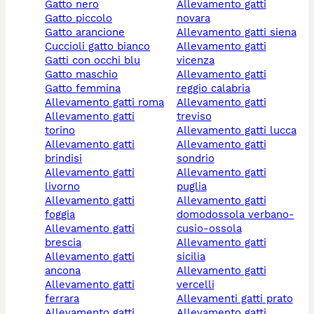
gatto nero
allevamento gatti
gatto piccolo
novara
gatto arancione
allevamento gatti siena
cuccioli gatto bianco
allevamento gatti
gatti con occhi blu
vicenza
gatto maschio
allevamento gatti
gatto femmina
reggio calabria
allevamento gatti roma
allevamento gatti
allevamento gatti
treviso
torino
allevamento gatti lucca
allevamento gatti
allevamento gatti
brindisi
sondrio
allevamento gatti
allevamento gatti
livorno
puglia
allevamento gatti
allevamento gatti
foggia
domodossola verbano-
allevamento gatti
cusio-ossola
brescia
allevamento gatti
allevamento gatti
sicilia
ancona
allevamento gatti
allevamento gatti
vercelli
ferrara
allevamenti gatti prato
allevamento gatti
allevamento gatti