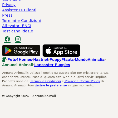
Privacy
Assistenza Clienti
Press
Termini e Condizioni
Allevatori ENCI
Test cane ideale
Pets4Homes
Hastnet
PuppyPlaats
MundoAnimalia
Annunci Animali
Lancaster Puppies
AnnunciAnimali.it utilizza i cookie su questo sito per migliorare la tua
esperienza utente. L'uso di questo sito Web e di altri servizi implica
l'accettazione dei
Termini e Condizioni
e
Privacy e Cookie Policy
di
AnnunciAnimali. Puoi
gestire le preferenze
in ogni momento.
© Copyright
2026
-
AnnunciAnimali