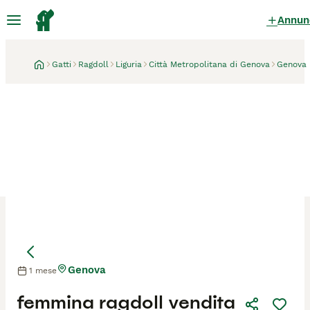
Annun
Gatti
Ragdoll
Liguria
Città Metropolitana di Genova
Genova
Genova
1 mese
Mamma
Mamma
femmina ragdoll vendita