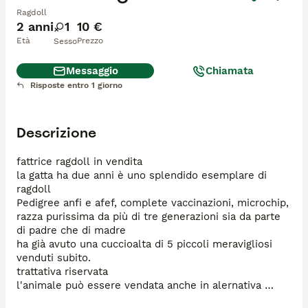
Ragdoll
2 anni
1
10 €
Età
Prezzo
Sesso
Messaggio
Chiamata
Risposte entro 1 giorno
Descrizione
fattrice ragdoll in vendita

la gatta ha due anni è uno splendido esemplare di 
ragdoll

Pedigree anfi e afef, complete vaccinazioni, microchip, 
razza purissima da più di tre generazioni sia da parte 
di padre che di madre

ha già avuto una cuccioalta di 5 piccoli meravigliosi 
venduti subito.

trattativa riservata

l'animale può essere vendata anche in alernativa 
come animale da compagnia
