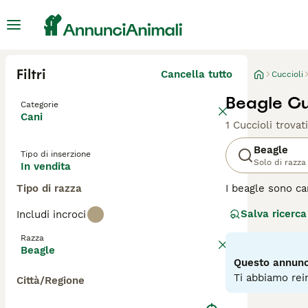
Filtri
Cancella tutto
Cuccioli
Beagle Cu
Categorie
Cani
1 Cuccioli trovati
Beagle
Tipo di inserzione
Solo di razza
In vendita
Tipo di razza
I beagle sono ca
tutto quello che
Salva ricerca
Includi incroci
spettatori che i 
ambiente casalin
Razza
che prendere par
Beagle
Questo annunci
Leggi la
nostra p
Ti abbiamo rein
Città/Regione