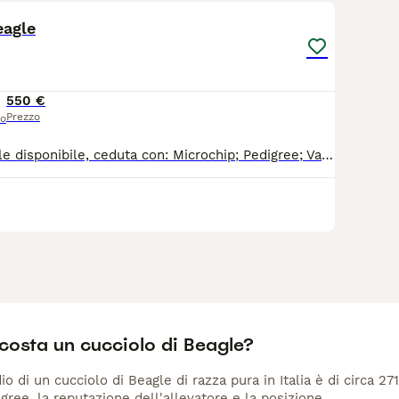
eagle
550 €
Prezzo
so
Cucciola di beagle disponibile, ceduta con: Microchip; Pedigree; Vaccinazioni; Trattamento vermi e pulci. Contattare numero: 3480590047
costa un cucciolo di Beagle?
io di un cucciolo di Beagle di razza pura in Italia è di circa 27
gree, la reputazione dell'allevatore e la posizione.