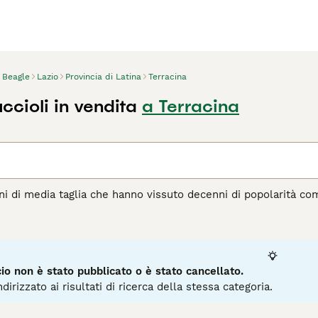
Beagle
Lazio
Provincia di Latina
Terracina
ccioli in vendita
a Terracina
ni di media taglia che hanno vissuto decenni di popolarità co
 hanno da offrire. Questa razza è piuttosto rinomata anche nel
giudici. Anche se mantengono un forte istinto di caccia, i beag
go visto che nulla li turba, indipendentemente da dove si tro
te a tutto ciò che accade in una famiglia, della quale diven
o non è stato pubblicato o è stato cancellato.
agina di consigli sul Beagle
per informazioni su questa razza 
dirizzato ai risultati di ricerca della stessa categoria.
2