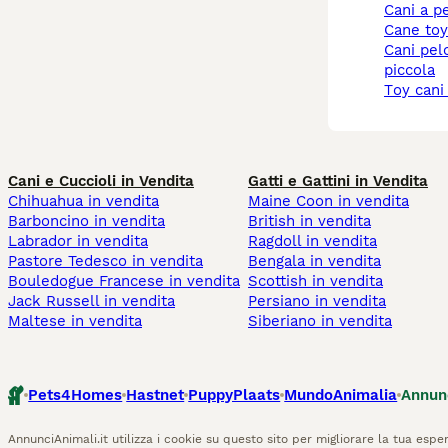
cani a p
cane to
cani pelo corto taglia
piccola
toy cani
Cani e Cuccioli in Vendita
Gatti e Gattini in Vendita
Chihuahua in vendita
Maine Coon in vendita
Barboncino in vendita
British in vendita
Labrador in vendita
Ragdoll in vendita
Pastore Tedesco in vendita
Bengala in vendita
Bouledogue Francese in vendita
Scottish in vendita
Jack Russell in vendita
Persiano in vendita
Maltese in vendita
Siberiano in vendita
Pets4Homes
Hastnet
PuppyPlaats
MundoAnimalia
Annun
AnnunciAnimali.it utilizza i cookie su questo sito per migliorare la tua esper