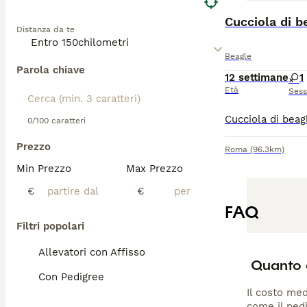
Cucciola di b
Distanza da te
Beagle
Parola chiave
12 settimane
1
Età
Ses
0/100 caratteri
Prezzo
Roma
(96.3km)
Min Prezzo
Max Prezzo
€
€
FAQ
Filtri popolari
Allevatori con Affisso
Quanto 
Con Pedigree
Il costo med
come il pedi