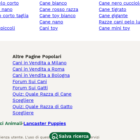
elo corto
cane bianco
cane nero cuccio
y nano
cane rosso razza
cane tigrato
cane toy bianco
cane gigante
cane nano
razze cani pelo l
 piccoli
cani toy
cane mini toy
Altre Pagine Popolari
Cani in Vendita a Milano
Cani in Vendita a Roma
Cani in Vendita a Bologna
Forum Sui Cani
Forum Sui Gatti
Quiz: Quale Razza di Cane
Scegliere
Quiz: Quale Razza di Gatto
Scegliere
ci Animali
Lancaster Puppies
Salva ricerca
ienza utente. L'uso di questo sito Web e di altri servizi