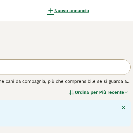
Nuovo annuncio
me cani da compagnia, più che comprensibile se si guarda a
le esposizioni canine dove riesce ad affascinare sia gli
Ordina per
Più recente
le sono noti per essere rilassati e felici anche in un
vino. Non c'è niente che un beagle possa apprezzare di più
tano rapidamente membri preziosi.
di cane.