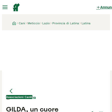
Annun
Cani
Meticcio
Lazio
Provincia di Latina
Latina
Associazioni Canili
Latina
1 mese
GILDA, un cuore