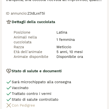
minuto passato vicina a chi le vuole bene.. Gilda è 
autentica. Ha un carattere equilibrato, gentile e 
ID annuncio
:
Z3dLvxT5i
incredibilmente facile da amare. E' nata ad ottobre del 
2020 ed è una taglia media. Si trova presso il canile 
Dettagli della cucciolata
Galileo Galilei di Latina, si affida vaccinata, 
microchippata e sterilizzata, iter adozione obbligatorio, 
Posizione
Latina
adottabile al centro e nord Italia. 

Animali nella
Pe info sulla sua adozione: amicibirillo@gmail.com

1 femmina
cucciolata
Se non rispondiamo subito è perché siamo a lavoro, 
Razza
Meticcio
inviate un messaggio e sarete ricontattati. Grazie.
Età dell'animale
5 anni, 10 mesi
Animale disponibile
Disponibile ora
Stato di salute e documenti
Sarà microchippato alla consegna
Vaccinato
Trattato contro i vermi
Stato di salute controllato
Con Pedigree