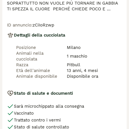
SOPRATTUTTO NON VUOLE PIÙ TORNARE IN GABBIA 
TI SPEZZA IL CUORE  PERCHÉ CHIEDE POCO E 
NIENTE. Ha sempre vissuto in casa e non accetta di 
essere solo e di non avere una famiglia.

ID annuncio
:
zCiIoRzwp
UN CANE CHE NON VI DARÀ ALCUN PROBLEMA.

No gatti, no simili. Ha 12 anni e mezzo. 

Dettagli della cucciolata
Gocu vi aspetta al canile di Monte Contessa a Genova 
010 8979374

Posizione
Milano
3715724119

Animali nella
Io sono disponibile a farvelo conoscere in ogni 
1 maschio
cucciolata
momento potete scrivere anche a me 3395385983. 
Razza
Pitbull
DIAMOGLI UNA POSSIBILITÀ
Età dell'animale
13 anni, 4 mesi
Animale disponibile
Disponibile ora
Stato di salute e documenti
Sarà microchippato alla consegna
Vaccinato
Trattato contro i vermi
Stato di salute controllato