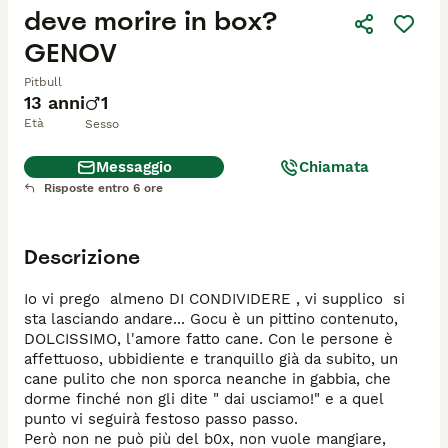
deve morire in box?
GENOV
Pitbull
13 anni
1
Età
Sesso
Messaggio
Chiamata
Risposte entro 6 ore
Descrizione
Io vi prego  almeno DI CONDIVIDERE , vi supplico  si 
sta lasciando andare... Gocu è un pittino contenuto, 
DOLCISSIMO, l'amore fatto cane. Con le persone è 
affettuoso, ubbidiente e tranquillo già da subito, un 
cane pulito che non sporca neanche in gabbia, che 
dorme finché non gli dite " dai usciamo!" e a quel 
punto vi seguirà festoso passo passo.

Però non ne può più del b0x, non vuole mangiare, 