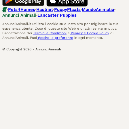
Pets4Homes
Hastnet
PuppyPlaats
MundoAnimalia
Annunci Animali
Lancaster Puppies
AnnunciAnimali.it utilizza i cookie su questo sito per migliorare la tua
esperienza utente. L'uso di questo sito Web e di altri servizi implica
l'accettazione dei
Termini e Condizioni
e
Privacy e Cookie Policy
di
AnnunciAnimali. Puoi
gestire le preferenze
in ogni momento.
© Copyright
2026
-
AnnunciAnimali