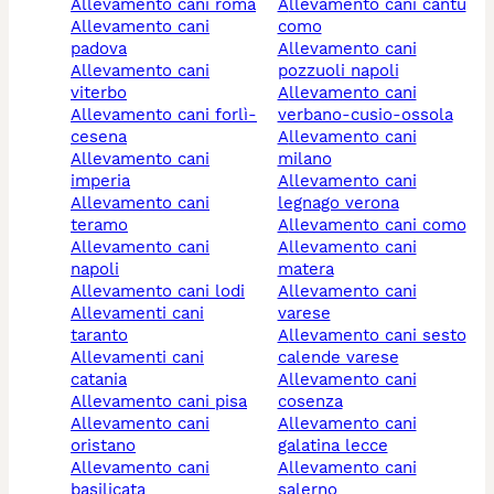
allevamento cani roma
allevamento cani cantù
allevamento cani
como
padova
allevamento cani
allevamento cani
pozzuoli napoli
viterbo
allevamento cani
allevamento cani forlì-
verbano-cusio-ossola
cesena
allevamento cani
allevamento cani
milano
imperia
allevamento cani
allevamento cani
legnago verona
teramo
allevamento cani como
allevamento cani
allevamento cani
napoli
matera
allevamento cani lodi
allevamento cani
allevamenti cani
varese
taranto
allevamento cani sesto
allevamenti cani
calende varese
catania
allevamento cani
allevamento cani pisa
cosenza
allevamento cani
allevamento cani
oristano
galatina lecce
allevamento cani
allevamento cani
basilicata
salerno