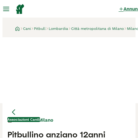
Annun
Cani
Pitbull
Lombardia
Città metropolitana di Milano
Milan
Associazioni Canili
Milano
1 settimana
Pitbullino anziano 12anni