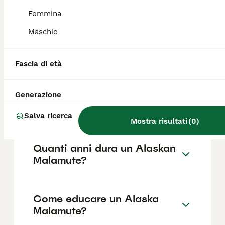
Femmina
Maschio
Qual è il carattere di
un'Alaskan Malamute
femmina?
Fascia di età
Generazione
Che differenza c'è tra Husky
e Malamute?
Salva ricerca
Mostra risultati
(
0
)
Quanti anni dura un Alaskan
Malamute?
Come educare un Alaska
Malamute?