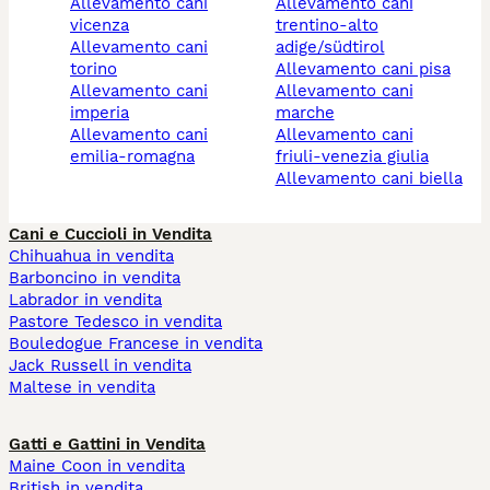
allevamento cani
allevamento cani
vicenza
trentino-alto
allevamento cani
adige/südtirol
torino
allevamento cani pisa
allevamento cani
allevamento cani
imperia
marche
allevamento cani
allevamento cani
emilia-romagna
friuli-venezia giulia
allevamento cani biella
Cani e Cuccioli in Vendita
Chihuahua in vendita
Barboncino in vendita
Labrador in vendita
Pastore Tedesco in vendita
Bouledogue Francese in vendita
Jack Russell in vendita
Maltese in vendita
Gatti e Gattini in Vendita
Maine Coon in vendita
British in vendita