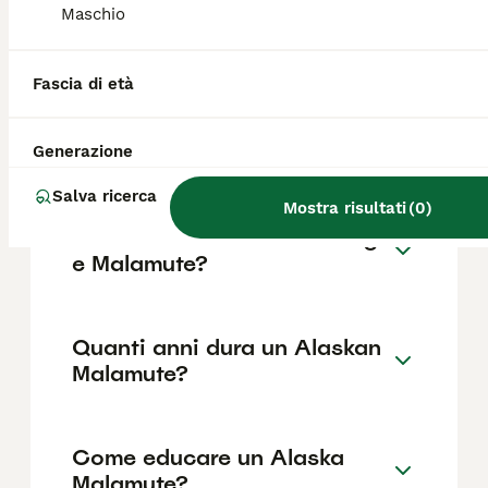
base a fattori come il pedigree, la
Maschio
reputazione dell'allevatore e la posizione.
Fascia di età
Qual è il carattere di
un'Alaskan Malamute
femmina?
Generazione
Salva ricerca
Mostra risultati
(
0
)
Che differenza c'è tra Husky
e Malamute?
Quanti anni dura un Alaskan
Malamute?
Come educare un Alaska
Malamute?