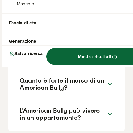
Maschio
Qual è la differenza tra
Fascia di età
pitbull e American Bully?
Generazione
Quali sono i difetti
Salva ricerca
dell'American Bully?
Mostra risultati
(
1
)
Quanto è forte il morso di un
American Bully?
L'American Bully può vivere
in un appartamento?