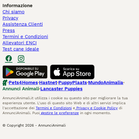
Informazione
Chi siamo
Privacy
Assistenza Clienti
Press
Termini e Condizioni
Allevatori ENCI
Test cane ideale
Pets4Homes
Hastnet
PuppyPlaats
MundoAnimalia
Annunci Animali
Lancaster Puppies
AnnunciAnimali.it utilizza i cookie su questo sito per migliorare la tua
esperienza utente. L'uso di questo sito Web e di altri servizi implica
l'accettazione dei
Termini e Condizioni
e
Privacy e Cookie Policy
di
AnnunciAnimali. Puoi
gestire le preferenze
in ogni momento.
© Copyright
2026
-
AnnunciAnimali